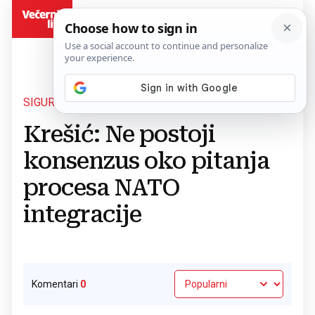
BiH
SIGURNOSNI FORUM 2BS
Povratak na članak
Krešić: Ne postoji
konsenzus oko pitanja
procesa NATO
integracije
Komentari
0