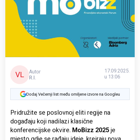
17.09.2025.
Autor
VL
u 13:06
R.I.
Dodaj Večernji list među omiljene izvore na Googleu
Pridružite se poslovnoj eliti regije na
događaju koji nadilazi klasične
konferencijske okvire.
MoBizz 2025
je
mjesto gdje se rađaju ideje, kreiraju nova