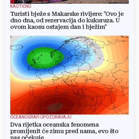
KAOTIČNO
Turisti bježe s Makarske rivijere: "Ovo je
dno dna, od rezervacija do kukuruza. U
ovom kaosu ostajem dan i bježim"
OCEANOGRAFI UPOZORAVAJU
Dva rijetka oceanska fenomena
promijenit će zimu pred nama, evo što
nas očekuje