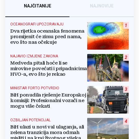
NAJČITANIJE
NAJNOVIJE
OCEANOGRAFI UPOZORAVAJU
1
Dva rijetka oceanska fenomena
promijenit će zimu pred nama,
evo što nas očekuje
NAJAVIO IZMJENE ZAKONA
2
Medveda pitali hoće li se
mirovine povećati i pripadnicima
HVO-a, evo što je rekao
MINISTAR FORTO POTVRDIO
3
BiH ponudila rješenje Europskoj
komisiji: Profesionalni vozači ne
mogu više čekati
OZBILJAN POTENCIJAL
4
BiH ulazi u novi val ulaganja, ali
zelena tranzicija mora odmah
misliti i na kraj životnog vijeka