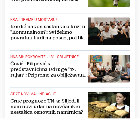
isključen s mreže i novčano
kažnjen
KRAJ DRAME U MOSTARU?
Kordić nakon sastanka o krizi u
"Komunalnom": Svi želimo
povratak ljudi na posao, politika
mora dalje od ovoga
HNS BIH POKROVITELJ 31. OBLJETNICE
Čović i Filipović s
predstavnicima Udruge "13.
rujan“: Pripreme za obilježavanje
oslobođenja kraljevskog grada
Jajca
STIŽE NOVI VAL INFLACIJE
Crne prognoze UN-a: Slijedi li
nam novi udar na novčanike i
nestašica osnovnih namirnica?
MEĐU PRVIMA U BIH UVODI PAMETNE
SENZORE