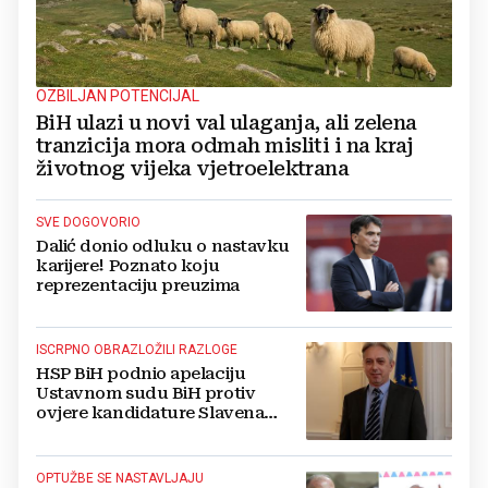
OZBILJAN POTENCIJAL
BiH ulazi u novi val ulaganja, ali zelena
tranzicija mora odmah misliti i na kraj
životnog vijeka vjetroelektrana
SVE DOGOVORIO
Dalić donio odluku o nastavku
karijere! Poznato koju
reprezentaciju preuzima
ISCRPNO OBRAZLOŽILI RAZLOGE
HSP BiH podnio apelaciju
Ustavnom sudu BiH protiv
ovjere kandidature Slavena
Kovačevića
OPTUŽBE SE NASTAVLJAJU