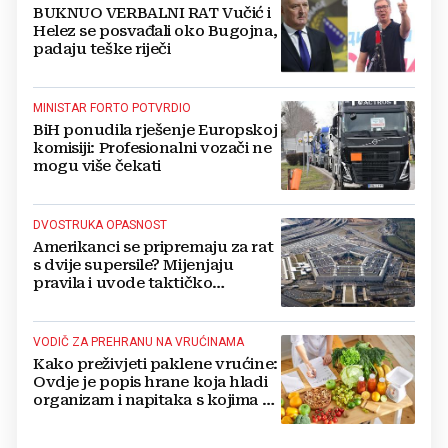
BUKNUO VERBALNI RAT Vučić i
Helez se posvađali oko Bugojna,
padaju teške riječi
MINISTAR FORTO POTVRDIO
BiH ponudila rješenje Europskoj
komisiji: Profesionalni vozači ne
mogu više čekati
DVOSTRUKA OPASNOST
Amerikanci se pripremaju za rat
s dvije supersile? Mijenjaju
pravila i uvode taktičko
nuklearno oružje
VODIČ ZA PREHRANU NA VRUĆINAMA
Kako preživjeti paklene vrućine:
Ovdje je popis hrane koja hladi
organizam i napitaka s kojima si
činite 'medvjeđu uslugu'