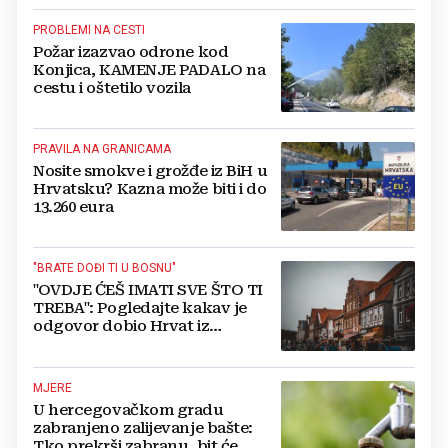
PROBLEMI NA CESTI
Požar izazvao odrone kod
Konjica, KAMENJE PADALO na
cestu i oštetilo vozila
PRAVILA NA GRANICAMA
Nosite smokve i grožđe iz BiH u
Hrvatsku? Kazna može biti i do
13.260 eura
"BRATE DOĐI TI U BOSNU"
"OVDJE ĆEŠ IMATI SVE ŠTO TI
TREBA": Pogledajte kakav je
odgovor dobio Hrvat iz
Münchena kad je pitao treba li
se vratiti kući
MJERE
U hercegovačkom gradu
zabranjeno zalijevanje bašte:
Tko prekrši zabranu, bit će