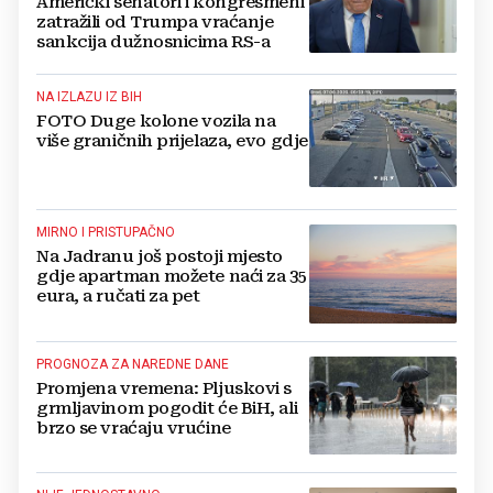
Američki senatori i kongresmeni
zatražili od Trumpa vraćanje
sankcija dužnosnicima RS-a
NA IZLAZU IZ BIH
FOTO Duge kolone vozila na
više graničnih prijelaza, evo gdje
MIRNO I PRISTUPAČNO
Na Jadranu još postoji mjesto
gdje apartman možete naći za 35
eura, a ručati za pet
PROGNOZA ZA NAREDNE DANE
Promjena vremena: Pljuskovi s
grmljavinom pogodit će BiH, ali
brzo se vraćaju vrućine