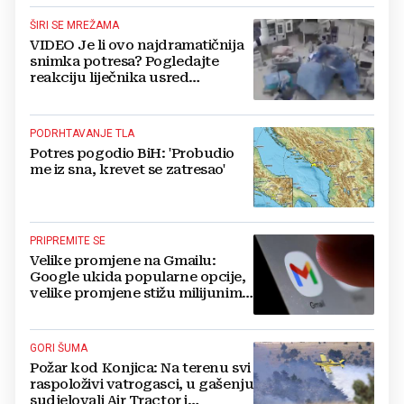
ŠIRI SE MREŽAMA
VIDEO Je li ovo najdramatičnija
snimka potresa? Pogledajte
reakciju liječnika usred
operacije
PODRHTAVANJE TLA
Potres pogodio BiH: 'Probudio
me iz sna, krevet se zatresao'
PRIPREMITE SE
Velike promjene na Gmailu:
Google ukida popularne opcije,
velike promjene stižu milijunima
korisnika
GORI ŠUMA
Požar kod Konjica: Na terenu svi
raspoloživi vatrogasci, u gašenju
sudjelovali Air Tractor i