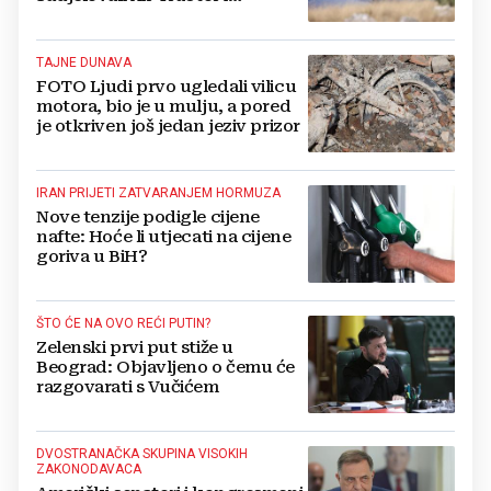
helikopter
TAJNE DUNAVA
FOTO Ljudi prvo ugledali vilicu
motora, bio je u mulju, a pored
je otkriven još jedan jeziv prizor
IRAN PRIJETI ZATVARANJEM HORMUZA
Nove tenzije podigle cijene
nafte: Hoće li utjecati na cijene
goriva u BiH?
ŠTO ĆE NA OVO REĆI PUTIN?
Zelenski prvi put stiže u
Beograd: Objavljeno o čemu će
razgovarati s Vučićem
DVOSTRANAČKA SKUPINA VISOKIH
ZAKONODAVACA