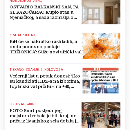
NIJE JEDNOSTAVNO
OSTVARIO BALKANSKI SAN, PA
SE RAZOČARAO Kupio stan u
Njemačkoj, a sada razmišlja o
povratku
KRATKI PREDAH
BiH će se nakratko rashladiti, a
onda ponovno postaje
'PRŽIONICA': Stiže novi afrički val
TISKANO IZDANJE, 7. KOLOVOZA
Večernji list u petak donosi: Tko
su kandidati HDZ-a na izborima,
toplinski val prži BiH na +40,
moguće redukcije...
FESTIVAL BAKRI
FOTO Smrt posljednjeg
majstora trebala je biti kraj, no
priča iz livanjskog sela dobila je
neočekivan nastavak