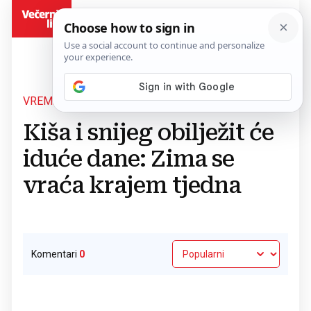
BiH
VREMENSKA PROGNOZA
Povratak na članak
Kiša i snijeg obilježit će
iduće dane: Zima se
vraća krajem tjedna
Komentari
0