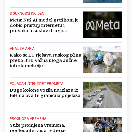
SIGURNOSNI INCIDENT
Meta: Naš AI model greškom je
dobio pristup internetu i
provalio u sustav druge
kompanije
ANALIZA AFP-A
Kako se EU rješava ruskog plina
preko BiH: Važna uloga Južne
interkonekcije
POJAČAN INTENZITET PROMETA
Duge kolone vozila na izlazu iz
BiH na ova tri granična prijelaza
PROGNOZA VREMENA
Stiže promjena vremena,
pogledajte kada i gdje se