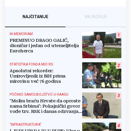
NAJČITANIJE
NAJNOVIJE
IN MEMORIAM
1
PREMINUO DRAGO GALIĆ,
dioničar i jedan od utemeljitelja
Euroherca
STATISTIKA FONDA MIO RS
2
Apsolutni rekorder:
Umirovljenik iz BiH prima
mirovinu već 76 godina
POČINIO SAMOUBOJSTVO U HAAGU
3
"Molim braću Hrvate da oproste
nama Srbima": Pokajnički govor
vođe tzv. RSK i danas odzvanja
na obljetnicu Oluje
"INFRASTRUKTURA"
4
LJUDI UPADAJU U RUPE: Ulaz u