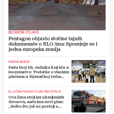
NEOBIČNE POJAVE
Pentagon objavio stotine tajnih
dokumenate o NLO-ima: Spominje se i
jedna europska zemlja
RADNA SNAGA
Pada broj bh. radnika koji idu u
inozemstvo: 'Podatke o visokim
plaćama u Njemačkoj treba
gledati s rezervom'
KLJUČNA FIGURA VOJNE INDUSTRIJE
Ova žena stoji iza ukrajinskih
dronova, sada ima novi plan:
„Nešto što još ne postoji u
svijetu“