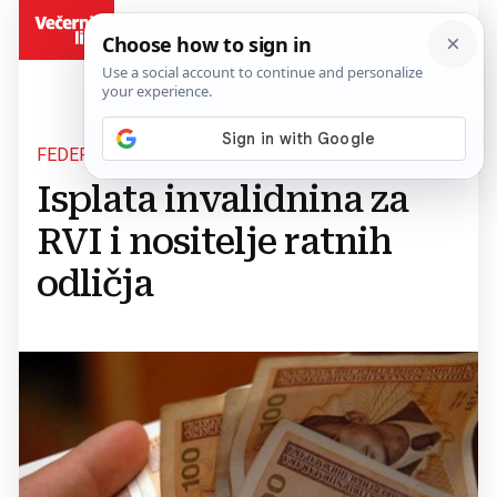
BiH
FEDERACIJA BIH
Isplata invalidnina za
RVI i nositelje ratnih
odličja