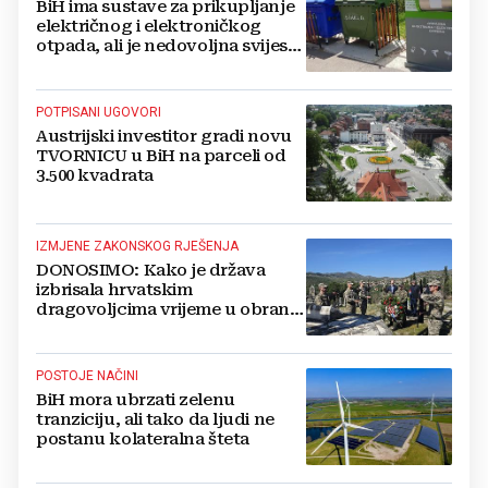
BiH ima sustave za prikupljanje
električnog i elektroničkog
otpada, ali je nedovoljna svijest
najveći problem
POTPISANI UGOVORI
Austrijski investitor gradi novu
TVORNICU u BiH na parceli od
3.500 kvadrata
IZMJENE ZAKONSKOG RJEŠENJA
DONOSIMO: Kako je država
izbrisala hrvatskim
dragovoljcima vrijeme u obrani
BiH
POSTOJE NAČINI
BiH mora ubrzati zelenu
tranziciju, ali tako da ljudi ne
postanu kolateralna šteta