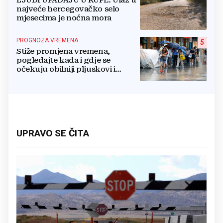
najveće hercegovačko selo
mjesecima je noćna mora
PROGNOZA VREMENA
5
Stiže promjena vremena,
pogledajte kada i gdje se
očekuju obilniji pljuskovi i
grmljavina
UPRAVO SE ČITA