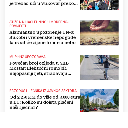
je trebao ući u Vukovar preko
Marinaca, Bogdanovaca i
Bršadina
STIŽE NAJJAČI EL NIÑO U MODERNOJ
POVIJESTI
Alarmantno upozorenje UN-a:
Sukobi i vremenske nepogode
lansirat će cijene hrane u nebo
MUP HNŽ UPOZORAVA
Povećan broj ozljeda u SKB
Mostar: Električni romobili
najopasniji ljeti, stradavaju
uglavnom djeca
EGZODUS LIJEČNIKA IZ JAVNOG SEKTORA
Od 2.250 KM do više od 3.000 eura
u EU: Koliko su doista plaćeni
naši liječnici?
ODLIČNE VIJESTI