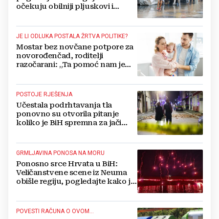
očekuju obilniji pljuskovi i
grmljavina
JE LI ODLUKA POSTALA ŽRTVA POLITIKE?
Mostar bez novčane potpore za
novorođenčad, roditelji
razočarani: „Ta pomoć nam je
itekako potrebna“
POSTOJE RJEŠENJA
Učestala podrhtavanja tla
ponovno su otvorila pitanje
koliko je BiH spremna za jači
potres
GRMLJAVINA PONOSA NA MORU
Ponosno srce Hrvata u BiH:
Veličanstvene scene iz Neuma
obišle regiju, pogledajte kako je
proslavljena "Oluja"
POVESTI RAČUNA O OVOM...