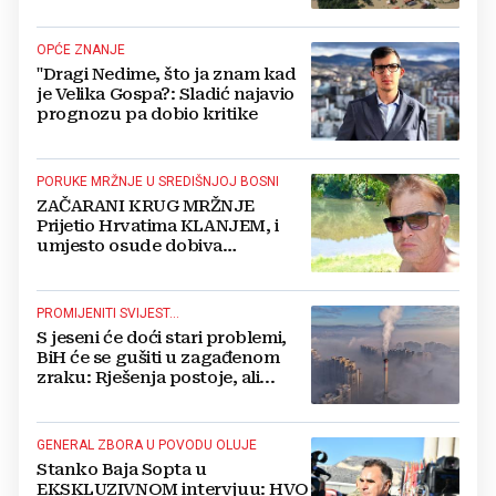
OPĆE ZNANJE
"Dragi Nedime, što ja znam kad
je Velika Gospa?: Sladić najavio
prognozu pa dobio kritike
PORUKE MRŽNJE U SREDIŠNJOJ BOSNI
ZAČARANI KRUG MRŽNJE
Prijetio Hrvatima KLANJEM, i
umjesto osude dobiva
POTPORU
PROMIJENITI SVIJEST...
S jeseni će doći stari problemi,
BiH će se gušiti u zagađenom
zraku: Rješenja postoje, ali...
GENERAL ZBORA U POVODU OLUJE
Stanko Baja Sopta u
EKSKLUZIVNOM intervjuu: HVO