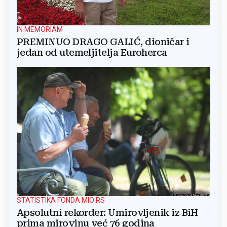
IN MEMORIAM
PREMINUO DRAGO GALIĆ, dioničar i
jedan od utemeljitelja Euroherca
STATISTIKA FONDA MIO RS
Apsolutni rekorder: Umirovljenik iz BiH
prima mirovinu već 76 godina