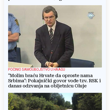
POČINIO SAMOUBOJSTVO U HAAGU
"Molim braću Hrvate da oproste nama
Srbima": Pokajnički govor vođe tzv. RSK i
danas odzvanja na obljetnicu Oluje