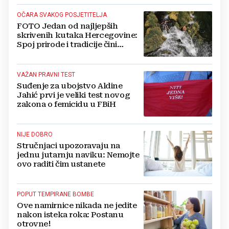
OČARA SVAKOG POSJETITELJA
FOTO Jedan od najljepših
skrivenih kutaka Hercegovine:
Spoj prirode i tradicije čini
Koćušu jedinstvenom
destinacijom
VAŽAN PRAVNI TEST
Suđenje za ubojstvo Aldine
Jahić prvi je veliki test novog
zakona o femicidu u FBiH
NIJE DOBRO
Stručnjaci upozoravaju na
jednu jutarnju naviku: Nemojte
ovo raditi čim ustanete
POPUT TEMPIRANE BOMBE
Ove namirnice nikada ne jedite
nakon isteka roka: Postanu
otrovne!