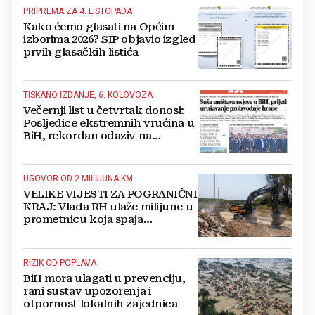
PRIPREMA ZA 4. LISTOPADA
Kako ćemo glasati na Općim
izborima 2026? SIP objavio izgled
prvih glasačkih listića
TISKANO IZDANJE, 6. KOLOVOZA
Večernji list u četvrtak donosi:
Posljedice ekstremnih vrućina u
BiH, rekordan odaziv na
Mladifestu, njemački projekt u
Grudama s plaćom od 2500 KM
UGOVOR OD 2 MILIJUNA KM
VELIKE VIJESTI ZA POGRANIČNI
KRAJ: Vlada RH ulaže milijune u
prometnicu koja spaja
Hercegovinu i Hrvatsku
RIZIK OD POPLAVA
BiH mora ulagati u prevenciju,
rani sustav upozorenja i
otpornost lokalnih zajednica