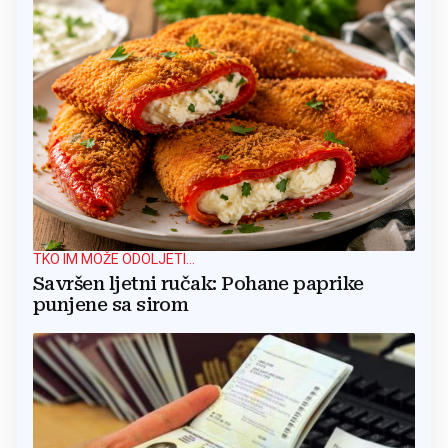
TKO IM MOŽE ODOLJETI...
Savršen ljetni ručak: Pohane paprike
punjene sa sirom