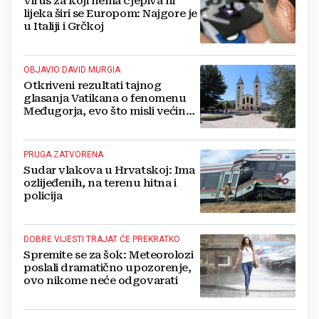
Virus za koji nema cjepiva ni
lijeka širi se Europom: Najgore je
u Italiji i Grčkoj
OBJAVIO DAVID MURGIA
Otkriveni rezultati tajnog
glasanja Vatikana o fenomenu
Međugorja, evo što misli većina
crkevnih dužnosnika
PRUGA ZATVORENA
Sudar vlakova u Hrvatskoj: Ima
ozlijeđenih, na terenu hitna i
policija
DOBRE VIJESTI TRAJAT ĆE PREKRATKO
Spremite se za šok: Meteorolozi
poslali dramatično upozorenje,
ovo nikome neće odgovarati