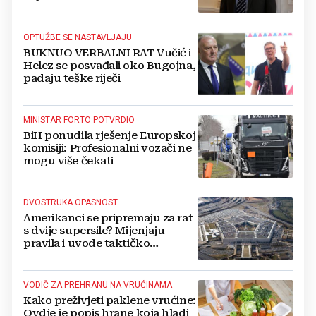
Kovačevića
OPTUŽBE SE NASTAVLJAJU
BUKNUO VERBALNI RAT Vučić i
Helez se posvađali oko Bugojna,
padaju teške riječi
MINISTAR FORTO POTVRDIO
BiH ponudila rješenje Europskoj
komisiji: Profesionalni vozači ne
mogu više čekati
DVOSTRUKA OPASNOST
Amerikanci se pripremaju za rat
s dvije supersile? Mijenjaju
pravila i uvode taktičko
nuklearno oružje
VODIČ ZA PREHRANU NA VRUĆINAMA
Kako preživjeti paklene vrućine:
Ovdje je popis hrane koja hladi