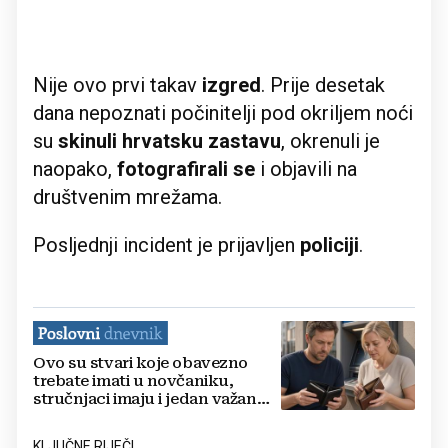
Nije ovo prvi takav
izgred
. Prije desetak
dana nepoznati počinitelji pod okriljem noći
su
skinuli hrvatsku zastavu
, okrenuli je
naopako,
fotografirali se
i objavili na
društvenim mrežama.
Posljednji incident je prijavljen
policiji
.
Ovo su stvari koje obavezno
trebate imati u novčaniku,
stručnjaci imaju i jedan važan
savjet
KLJUČNE RIJEČI