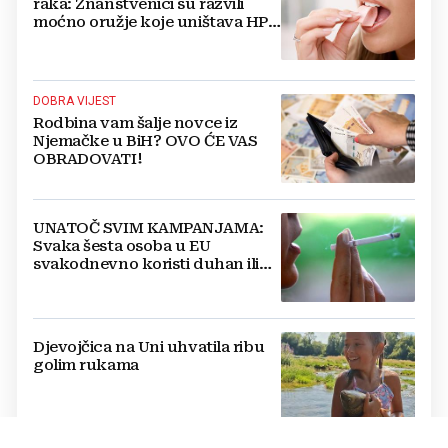
raka: Znanstvenici su razvili
moćno oružje koje uništava HPV
i bakterije
DOBRA VIJEST
Rodbina vam šalje novce iz
Njemačke u BiH? OVO ĆE VAS
OBRADOVATI!
UNATOČ SVIM KAMPANJAMA:
Svaka šesta osoba u EU
svakodnevno koristi duhan ili
srodne proizvode
Djevojčica na Uni uhvatila ribu
golim rukama