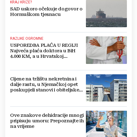
KRAJ KRIZE?
SAD uskoro očekuje dogovor o
Hormuškom tjesnacu
RAZLIKE OGROMNE
USPOREDBA PLAĆA U REGIJI
Najveća plaća doktora u BiH
4.000 KM, a u Hrvatskoj
najmanja 3.000 eura
Cijene na tržištu nekretnina i
dalje rastu, u Njemačkoj opet
poskupjeli stanovi i obiteljske
kuće
Ove znakove dehidracije mnogi
pripisuju umoru: Prepoznajte ih
na vrijeme