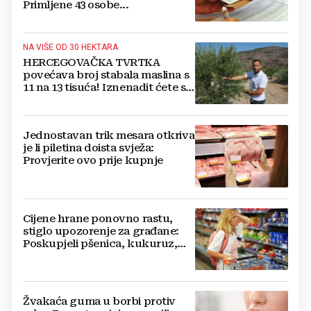
Primljene 43 osobe...
NA VIŠE OD 30 HEKTARA
HERCEGOVAČKA TVRTKA
povećava broj stabala maslina s
11 na 13 tisuća! Iznenadit ćete se
kako ih štite
Jednostavan trik mesara otkriva
je li piletina doista svježa:
Provjerite ovo prije kupnje
Cijene hrane ponovno rastu,
stiglo upozorenje za građane:
Poskupjeli pšenica, kukuruz,
šećer i biljna ulja
Žvakaća guma u borbi protiv