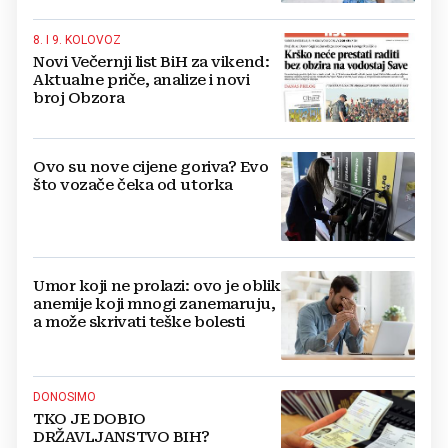
8. I 9. KOLOVOZ
Novi Večernji list BiH za vikend:
Aktualne priče, analize i novi
broj Obzora
Ovo su nove cijene goriva? Evo
što vozače čeka od utorka
Umor koji ne prolazi: ovo je oblik
anemije koji mnogi zanemaruju,
a može skrivati teške bolesti
DONOSIMO
TKO JE DOBIO
DRŽAVLJANSTVO BIH?