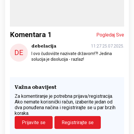
Komentara
1
Pogledaj Sve
debelacija
11:27 25.07.2025.
DE
I ovo čudovište nazivate državom!?! Jedina
solucija je disolucija - razlaz!
Važna obavijest
Za komentiranje je potrebna prijava/registracija.
Ako nemate korisnički račun, izaberite jedan od
dva ponuđena načina i registrirajte se u par brzih
koraka.
Prijavite se
Registrirajte se