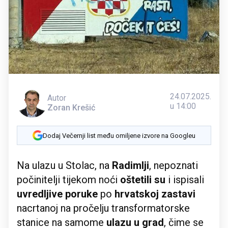
24.07.2025.
Autor
u 14:00
Zoran Krešić
Dodaj Večernji list među omiljene izvore na Googleu
Na ulazu u Stolac, na
Radimlji
, nepoznati
počinitelji tijekom noći
oštetili su
i ispisali
uvredljive poruke
po
hrvatskoj zastavi
nacrtanoj na pročelju transformatorske
stanice na samome
ulazu u grad
, čime se