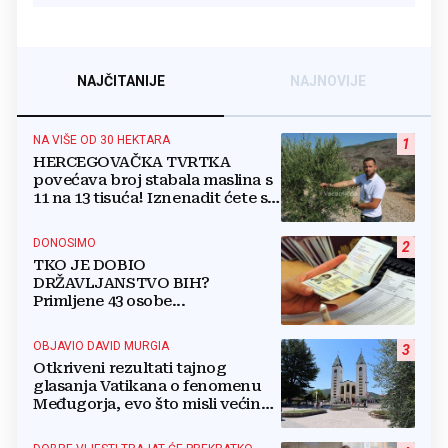
NAJČITANIJE
NAJNOVIJE
NA VIŠE OD 30 HEKTARA
1
HERCEGOVAČKA TVRTKA
povećava broj stabala maslina s
11 na 13 tisuća! Iznenadit ćete se
kako ih štite
DONOSIMO
2
TKO JE DOBIO
DRŽAVLJANSTVO BIH?
Primljene 43 osobe...
OBJAVIO DAVID MURGIA
3
Otkriveni rezultati tajnog
glasanja Vatikana o fenomenu
Međugorja, evo što misli većina
crkevnih dužnosnika