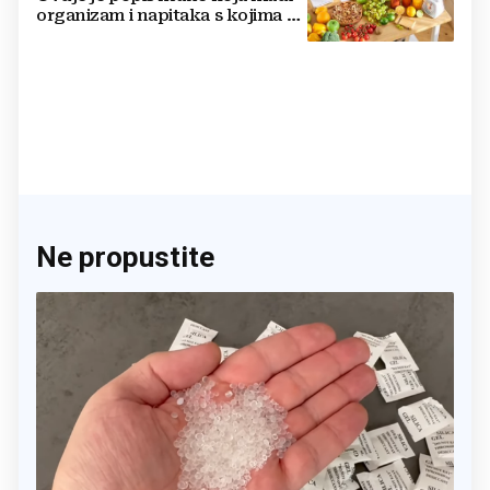
organizam i napitaka s kojima si
činite 'medvjeđu uslugu'
Ne propustite