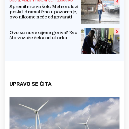
DOBRE VIJESTI TRAJAT ĆE PREKRATKO
4
Spremite se za šok: Meteorolozi
poslali dramatično upozorenje,
ovo nikome neće odgovarati
5
Ovo su nove cijene goriva? Evo
što vozače čeka od utorka
UPRAVO SE ČITA