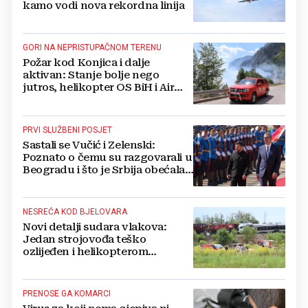
kamo vodi nova rekordna linija
GORI NA NEPRISTUPAČNOM TERENU
Požar kod Konjica i dalje
aktivan: Stanje bolje nego
jutros, helikopter OS BiH i Air
Tractori pomogli u gašenju
PRVI SLUŽBENI POSJET
Sastali se Vučić i Zelenski:
Poznato o čemu su razgovarali u
Beogradu i što je Srbija obećala
Ukrajini
NESREĆA KOD BJELOVARA
Novi detalji sudara vlakova:
Jedan strojovođa teško
ozlijeđen i helikopterom
prebačen na Rebro, drugi u
velikom šoku
PRENOSE GA KOMARCI