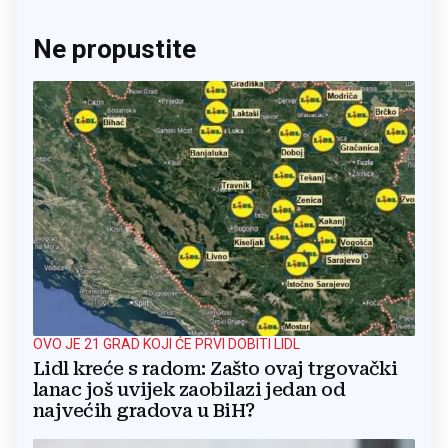
Ne propustite
OVO JE 21 GRAD KOJI ĆE PRVI DOBITI LIDL
Lidl kreće s radom: Zašto ovaj trgovački
lanac još uvijek zaobilazi jedan od
najvećih gradova u BiH?