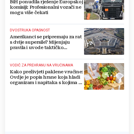
BiH ponudila rješenje Europskoj
komisiji: Profesionalni vozači ne
mogu više čekati
DVOSTRUKA OPASNOST
Amerikanci se pripremaju za rat
s dvije supersile? Mijenjaju
pravila i uvode taktičko
nuklearno oružje
VODIČ ZA PREHRANU NA VRUĆINAMA
Kako preživjeti paklene vrućine:
Ovdje je popis hrane koja hladi
organizam i napitaka s kojima si
činite 'medvjeđu uslugu'