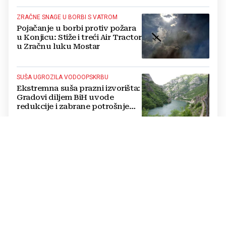
ZRAČNE SNAGE U BORBI S VATROM
Pojačanje u borbi protiv požara
u Konjicu: Stiže i treći Air Tractor
u Zračnu luku Mostar
SUŠA UGROZILA VODOOPSKRBU
Ekstremna suša prazni izvorišta:
Gradovi diljem BiH uvode
redukcije i zabrane potrošnje
vode, posebno teško u
Hercegovini
STOP IZBORNOM INŽENJERINGU
Ćosić odgovorio Konakoviću:
Umjesto etničkog
prebrojavanja, osigurajte
stvarnu ravnopravnost Hrvata
RIGOROZNE MJERE
Oštrije kazne u HBŽ-u: Uvedena
objesna vožnja, kazne do 5.000