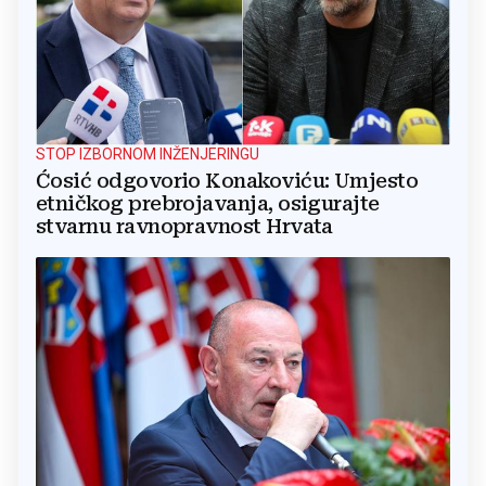
STOP IZBORNOM INŽENJERINGU
Ćosić odgovorio Konakoviću: Umjesto
etničkog prebrojavanja, osigurajte
stvarnu ravnopravnost Hrvata