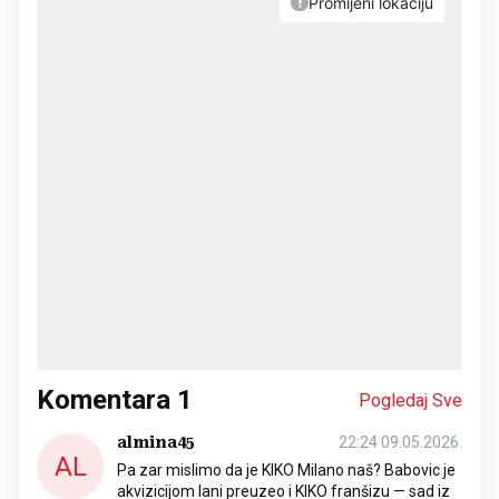
Komentara
1
Pogledaj Sve
almina45
22:24 09.05.2026.
AL
Pa zar mislimo da je KIKO Milano naš? Babovic je
akvizicijom lani preuzeo i KIKO franšizu — sad iz