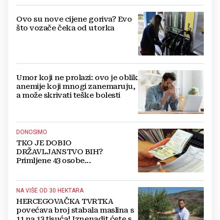
Ovo su nove cijene goriva? Evo
što vozače čeka od utorka
Umor koji ne prolazi: ovo je oblik
anemije koji mnogi zanemaruju,
a može skrivati teške bolesti
DONOSIMO
TKO JE DOBIO
DRŽAVLJANSTVO BIH?
Primljene 43 osobe...
NA VIŠE OD 30 HEKTARA
HERCEGOVAČKA TVRTKA
povećava broj stabala maslina s
11 na 13 tisuća! Iznenadit ćete se