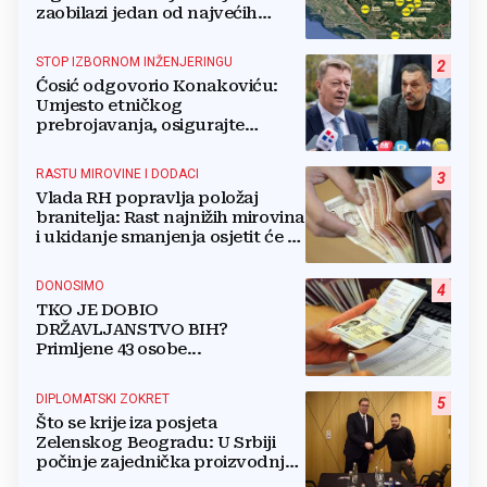
zaobilazi jedan od najvećih
gradova u BiH?
STOP IZBORNOM INŽENJERINGU
2
Ćosić odgovorio Konakoviću:
Umjesto etničkog
prebrojavanja, osigurajte
stvarnu ravnopravnost Hrvata
RASTU MIROVINE I DODACI
3
Vlada RH popravlja položaj
branitelja: Rast najnižih mirovina
i ukidanje smanjenja osjetit će se
i u BiH
DONOSIMO
4
TKO JE DOBIO
DRŽAVLJANSTVO BIH?
Primljene 43 osobe...
DIPLOMATSKI ZOKRET
5
Što se krije iza posjeta
Zelenskog Beogradu: U Srbiji
počinje zajednička proizvodnja
oružja i dronova za Ukrajinu?