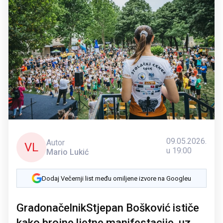
09.05.2026.
Autor
VL
u 19:00
Mario Lukić
Dodaj Večernji list među omiljene izvore na Googleu
GradonačelnikStjepan Bošković ističe
kako brojne ljetne manifestacije, uz