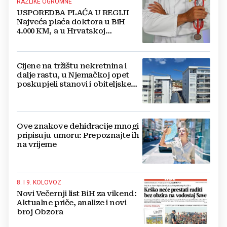
RAZLIKE OGROMNE
USPOREDBA PLAĆA U REGIJI
Najveća plaća doktora u BiH
4.000 KM, a u Hrvatskoj
najmanja 3.000 eura
Cijene na tržištu nekretnina i
dalje rastu, u Njemačkoj opet
poskupjeli stanovi i obiteljske
kuće
Ove znakove dehidracije mnogi
pripisuju umoru: Prepoznajte ih
na vrijeme
8. I 9. KOLOVOZ
Novi Večernji list BiH za vikend:
Aktualne priče, analize i novi
broj Obzora