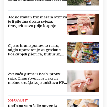
kako ih štite
Jednostavan trik mesara otkriva
je li piletina doista svježa:
Provjerite ovo prije kupnje
Cijene hrane ponovno rastu,
stiglo upozorenje za građane:
Poskupjeli pšenica, kukuruz,
šećer i biljna ulja
Žvakaća guma u borbi protiv
raka: Znanstvenici su razvili
moćno oružje koje uništava HPV
i bakterije
DOBRA VIJEST
Rodbina vam šalje novce iz