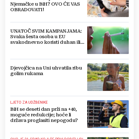
Njemačke u BiH? OVO ĆE VAS
OBRADOVATI!
UNATOČ SVIM KAMPANJAMA:
Svaka šesta osoba u EU
svakodnevno koristi duhan ili
srodne proizvode
Djevojčica na Uni uhvatila ribu
golim rukama
LJETO ZA UDŽBENIKE
BiH se deseti dan prži na +40,
moguće redukcije; hoće li
država proglasiti nepogodu?