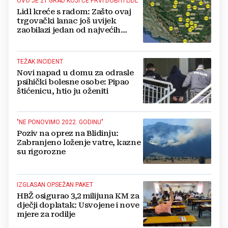
OVO JE 21 GRAD KOJI ĆE PRVI DOBITI LIDL
Lidl kreće s radom: Zašto ovaj
trgovački lanac još uvijek
zaobilazi jedan od najvećih
gradova u BiH?
TEŽAK INCIDENT
Novi napad u domu za odrasle
psihički bolesne osobe: Pipao
štićenicu, htio ju oženiti
"NE PONOVIMO 2022. GODINU"
Poziv na oprez na Blidinju:
Zabranjeno loženje vatre, kazne
su rigorozne
IZGLASAN OPSEŽAN PAKET
HBŽ osigurao 3,2 milijuna KM za
dječji doplatak: Usvojene i nove
mjere za rodilje