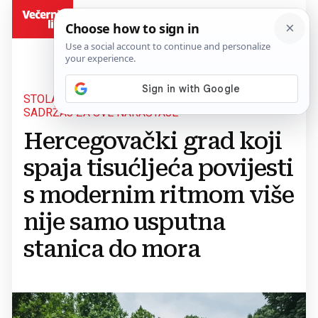
BiH
STOLAC OČEKUJE BOGAT PROGRAM OVOG LJETA,
SADRŽAJ ZA SVE NARAŠTAJE
Hercegovački grad koji
spaja tisućljeća povijesti
s modernim ritmom više
nije samo usputna
stanica do mora