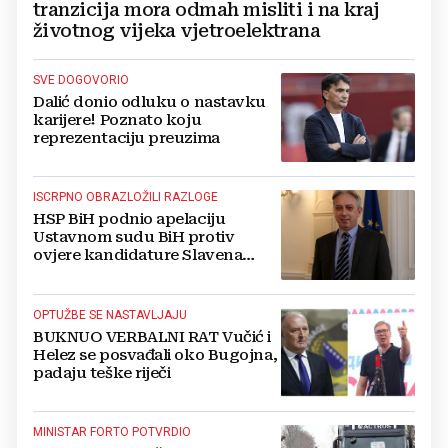
tranzicija mora odmah misliti i na kraj
životnog vijeka vjetroelektrana
SVE DOGOVORIO
Dalić donio odluku o nastavku
karijere! Poznato koju
reprezentaciju preuzima
ISCRPNO OBRAZLOŽILI RAZLOGE
HSP BiH podnio apelaciju
Ustavnom sudu BiH protiv
ovjere kandidature Slavena
Kovačevića
OPTUŽBE SE NASTAVLJAJU
BUKNUO VERBALNI RAT Vučić i
Helez se posvađali oko Bugojna,
padaju teške riječi
MINISTAR FORTO POTVRDIO