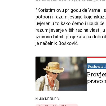
''Koristim ovu prigodu da Vama i
potpori i razumijevanju koje iskaz
uvjeren u to kako ćemo i ubuduće 
razumijevanje viših razina vlasti, 
iznimno bitnih projekata na dobrob
je načelnik Bošković.
Provje
pravo 
KLJUČNE RIJEČI