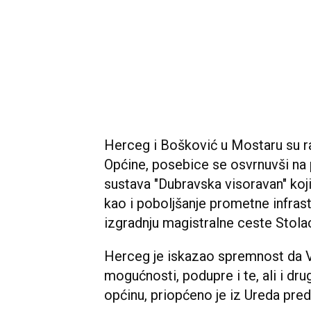
Herceg i Bošković u Mostaru su ra
Općine, posebice se osvrnuvši na
sustava "Dubravska visoravan" koji
kao i poboljšanje prometne infra
izgradnju magistralne ceste Stol
Herceg je iskazao spremnost da V
mogućnosti, podupre i te, ali i dr
općinu, priopćeno je iz Ureda pre