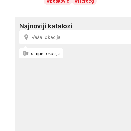
bošković
Herceg