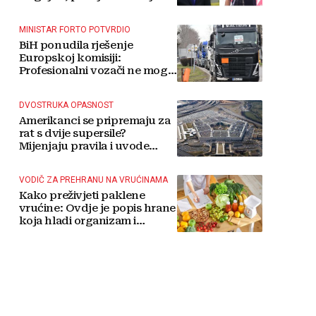
MINISTAR FORTO POTVRDIO
BiH ponudila rješenje
Europskoj komisiji:
Profesionalni vozači ne mogu
više čekati
DVOSTRUKA OPASNOST
Amerikanci se pripremaju za
rat s dvije supersile?
Mijenjaju pravila i uvode
taktičko nuklearno oružje
VODIČ ZA PREHRANU NA VRUĆINAMA
Kako preživjeti paklene
vrućine: Ovdje je popis hrane
koja hladi organizam i
napitaka s kojima si činite
'medvjeđu uslugu'