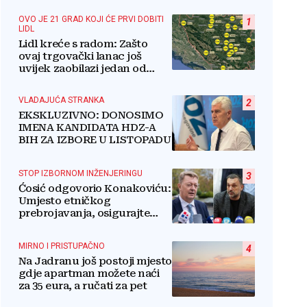
OVO JE 21 GRAD KOJI ĆE PRVI DOBITI
1
LIDL
Lidl kreće s radom: Zašto
ovaj trgovački lanac još
uvijek zaobilazi jedan od
najvećih gradova u BiH?
VLADAJUĆA STRANKA
2
EKSKLUZIVNO: DONOSIMO
IMENA KANDIDATA HDZ-A
BIH ZA IZBORE U LISTOPADU
STOP IZBORNOM INŽENJERINGU
3
Ćosić odgovorio Konakoviću:
Umjesto etničkog
prebrojavanja, osigurajte
stvarnu ravnopravnost
Hrvata
MIRNO I PRISTUPAČNO
4
Na Jadranu još postoji mjesto
gdje apartman možete naći
za 35 eura, a ručati za pet