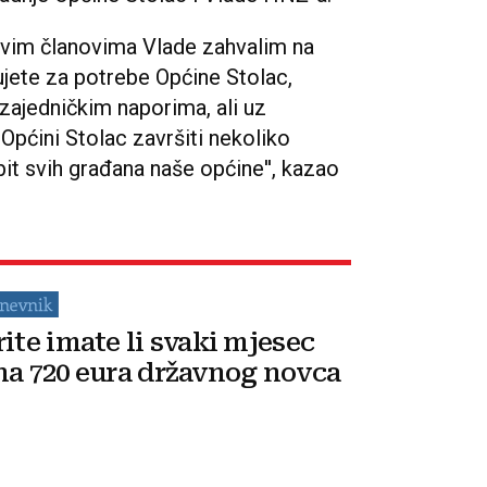
 svim članovima Vlade zahvalim na
ujete za potrebe Općine Stolac,
zajedničkim naporima, ali uz
u Općini Stolac završiti nekoliko
it svih građana naše općine'', kazao
rite imate li svaki mjesec
na 720 eura državnog novca