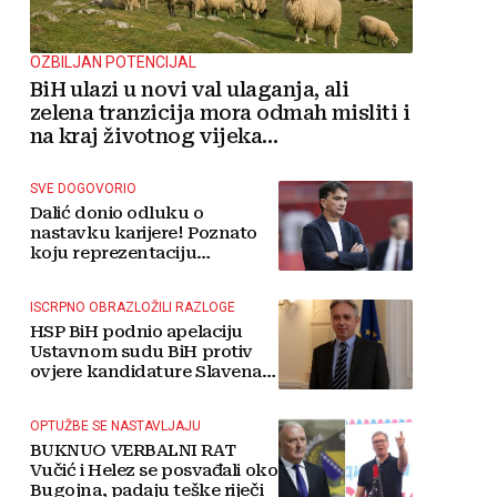
OZBILJAN POTENCIJAL
BiH ulazi u novi val ulaganja, ali
zelena tranzicija mora odmah misliti i
na kraj životnog vijeka
vjetroelektrana
SVE DOGOVORIO
Dalić donio odluku o
nastavku karijere! Poznato
koju reprezentaciju
preuzima
ISCRPNO OBRAZLOŽILI RAZLOGE
HSP BiH podnio apelaciju
Ustavnom sudu BiH protiv
ovjere kandidature Slavena
Kovačevića
OPTUŽBE SE NASTAVLJAJU
BUKNUO VERBALNI RAT
Vučić i Helez se posvađali oko
Bugojna, padaju teške riječi