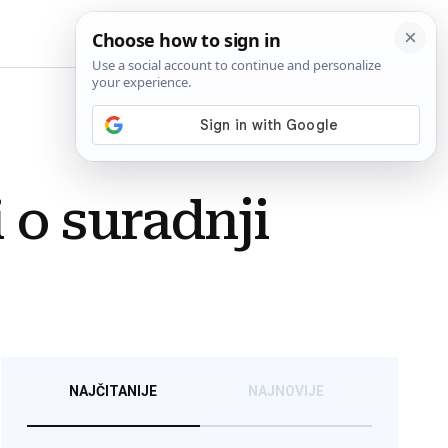
BiH
 o suradnji
NAJČITANIJE
NAJNOVIJE