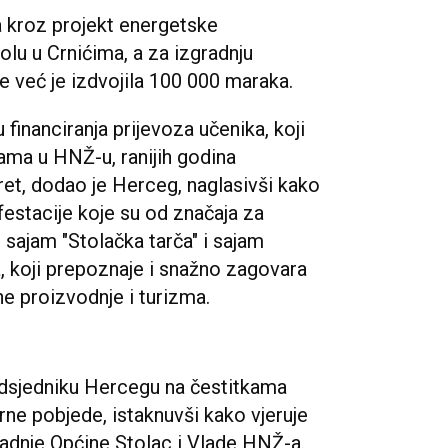
a kroz projekt energetske
lu u Crnićima, a za izgradnju
e već je izdvojila 100 000 maraka.
financiranja prijevoza učenika, koji
nama u HNŽ-u, ranijih godina
eret, dodao je Herceg, naglasivši kako
festacije koje su od značaja za
 sajam "Stolačka tarča" i sajam
 koji prepoznaje i snažno zagovara
e proizvodnje i turizma.
edsjedniku Hercegu na čestitkama
ne pobjede, istaknuvši kako vjeruje
radnje Općine Stolac i Vlade HNŽ-a.