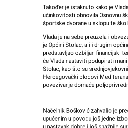
Također je istaknuto kako je Vlad
učinkovitosti obnovila Osnovnu ško
športske dvorane u sklopu te škol
Vlada je na sebe preuzela i obvezu 
je Općini Stolac, ali i drugim opći
predstavljao ozbiljan financijski t
će Vlada nastaviti podupirati mani
Stolac, kao što su srednjovjekovni
Hercegovački plodovi Mediterana,
povezivanje domaće poljoprivredn
Načelnik Bošković zahvalio je pr
upućenim u povodu još jedne izbor
u nastavak dobre i još snažnije su