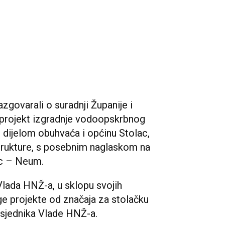
zgovarali o suradnji Županije i
 projekt izgradnje vodoopskrbnog
 dijelom obuhvaća i općinu Stolac,
strukture, s posebnim naglaskom na
ac – Neum.
lada HNŽ-a, u sklopu svojih
uge projekte od značaja za stolačku
dsjednika Vlade HNŽ-a.