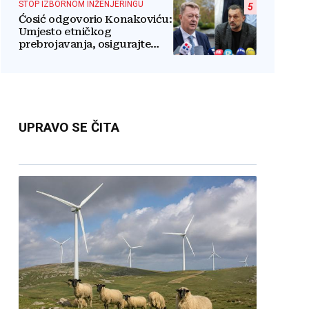
STOP IZBORNOM INŽENJERINGU
5
Ćosić odgovorio Konakoviću:
Umjesto etničkog
prebrojavanja, osigurajte
stvarnu ravnopravnost
Hrvata
UPRAVO SE ČITA