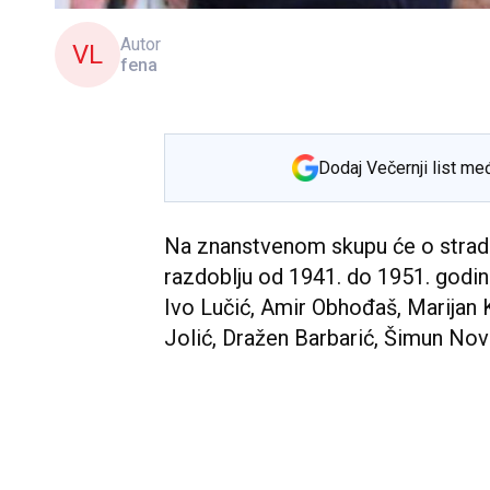
Autor
VL
fena
Dodaj Večernji list me
Na znanstvenom skupu će o strad
razdoblju od 1941. do 1951. godine
Ivo Lučić, Amir Obhođaš, Marijan
Jolić, Dražen Barbarić, Šimun Nova