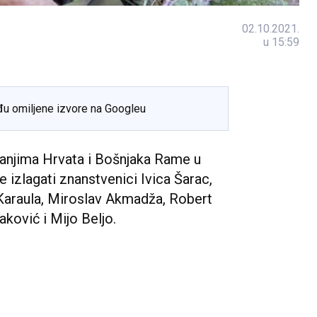
02.10.2021.
u 15:59
đu omiljene izvore na Googleu
anjima Hrvata i Bošnjaka Rame u
 izlagati znanstvenici Ivica Šarac,
 Karaula, Miroslav Akmadža, Robert
ković i Mijo Beljo.