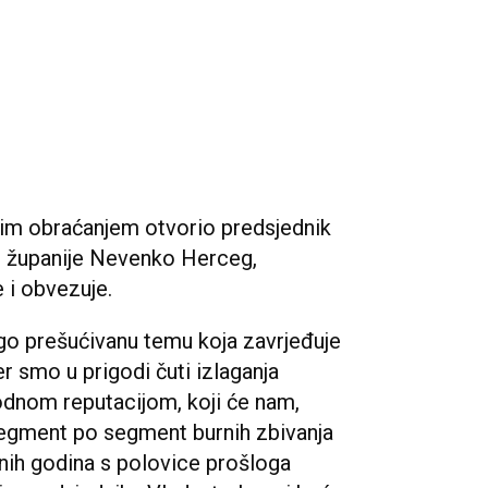
dnim obraćanjem otvorio predsjednik
 županije Nevenko Herceg,
e i obvezuje.
ugo prešućivanu temu koja zavrjeđuje
er smo u prigodi čuti izlaganja
dnom reputacijom, koji će nam,
i segment po segment burnih zbivanja
nih godina s polovice prošloga