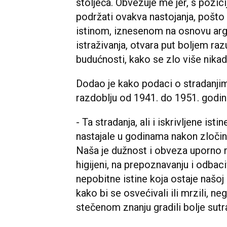
stoljeća. Obvezuje me jer, s pozic
podržati ovakva nastojanja, pošto
istinom, iznesenom na osnovu arg
istraživanja, otvara put boljem raz
budućnosti, kako se zlo više nikad
Dodao je kako podaci o stradanji
razdoblju od 1941. do 1951. godin
- Ta stradanja, ali i iskrivljene ist
nastajale u godinama nakon zločina
Naša je dužnost i obveza uporno ra
higijeni, na prepoznavanju i odbaci
nepobitne istine koja ostaje našoj 
kako bi se osvećivali ili mrzili, neg
stečenom znanju gradili bolje sutra