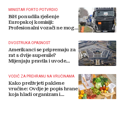
MINISTAR FORTO POTVRDIO
BiH ponudila rješenje
Europskoj komisiji:
Profesionalni vozači ne mogu
više čekati
DVOSTRUKA OPASNOST
Amerikanci se pripremaju za
rat s dvije supersile?
Mijenjaju pravila i uvode
taktičko nuklearno oružje
VODIČ ZA PREHRANU NA VRUĆINAMA
Kako preživjeti paklene
vrućine: Ovdje je popis hrane
koja hladi organizam i
napitaka s kojima si činite
'medvjeđu uslugu'