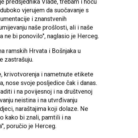
ije predsjednika Vlade, trebam i hoću
 duboko vjerujem da suočavanje s
umentacije i znanstvenih
umijevanju naše prošlosti, ali i naše
a ne bi ponovilo", naglasio je Herceg.
ma ramskih Hrvata i Bošnjaka u
e zastrašuju.
ine, krivotvorenja i nametnute etikete
, nose svoje posljedice čak i danas.
diti i na povijesnoj i na društvenoj
vanju neistina i na utvrđivanju
djeci, naraštajima koji dolaze. Ne
o kako bi znali, pamtili i na
'', poručio je Herceg.