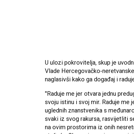
U ulozi pokrovitelja, skup je uvo
Vlade Hercegovačko-neretvanske
naglasivši kako ga događaj i raduj
''Raduje me jer otvara jednu pred
svoju istinu i svoj mir. Raduje me j
uglednih znanstvenika s međunaro
svaki iz svog rakursa, rasvijetlit
na ovim prostorima iz onih nesret