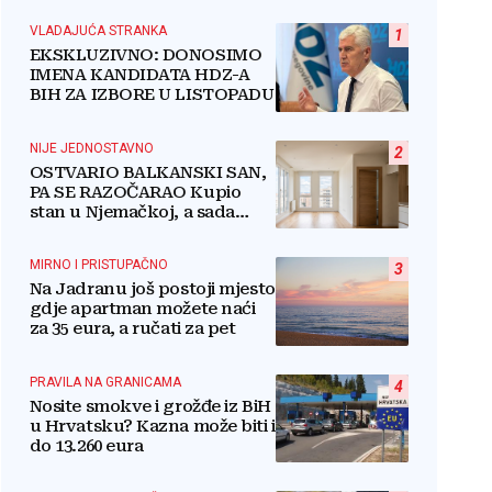
VLADAJUĆA STRANKA
1
EKSKLUZIVNO: DONOSIMO
IMENA KANDIDATA HDZ-A
BIH ZA IZBORE U LISTOPADU
NIJE JEDNOSTAVNO
2
OSTVARIO BALKANSKI SAN,
PA SE RAZOČARAO Kupio
stan u Njemačkoj, a sada
razmišlja o povratku
MIRNO I PRISTUPAČNO
3
Na Jadranu još postoji mjesto
gdje apartman možete naći
za 35 eura, a ručati za pet
PRAVILA NA GRANICAMA
4
Nosite smokve i grožđe iz BiH
u Hrvatsku? Kazna može biti i
do 13.260 eura