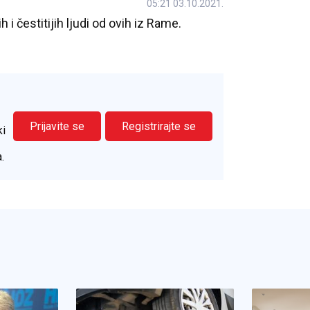
05:21 03.10.2021.
 i čestitijih ljudi od ovih iz Rame.
Prijavite se
Registrirajte se
ki
.