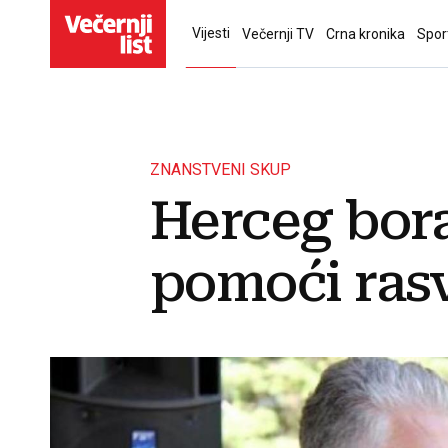
Vijesti
Večernji TV
Crna kronika
Spor
ZNANSTVENI SKUP
Herceg bora
pomoći rasv