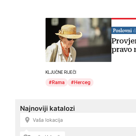
Provje
pravo 
KLJUČNE RIJEČI
Rama
Herceg