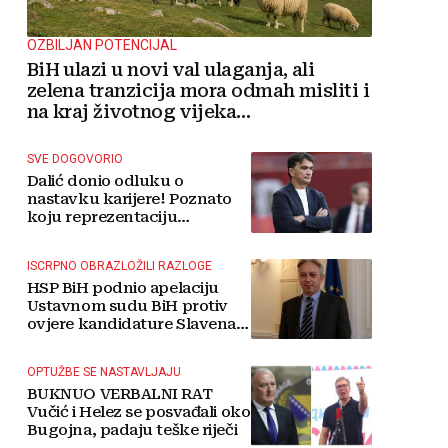
OZBILJAN POTENCIJAL
BiH ulazi u novi val ulaganja, ali
zelena tranzicija mora odmah misliti i
na kraj životnog vijeka
vjetroelektrana
SVE DOGOVORIO
Dalić donio odluku o
nastavku karijere! Poznato
koju reprezentaciju
preuzima
ISCRPNO OBRAZLOŽILI RAZLOGE
HSP BiH podnio apelaciju
Ustavnom sudu BiH protiv
ovjere kandidature Slavena
Kovačevića
OPTUŽBE SE NASTAVLJAJU
BUKNUO VERBALNI RAT
Vučić i Helez se posvađali oko
Bugojna, padaju teške riječi