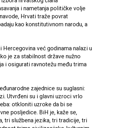
 izbora hrvatskog člana
savanja i nametanja političke volje
 navode, Hrvati traže povrat
padaju kao konstitutivnom narodu, a
 i Hercegovina već godinama nalazi u
kako je za stabilnost države nužno
nja i osigurati ravnotežu među trima
eđunarodne zajednice su suglasni:
. Utvrđeni su i glavni uzroci vrlo
eba: otkloniti uzroke da bi se
ivne posljedice. BiH je, kaže se,
tri službena jezika, tri tradicije, tri