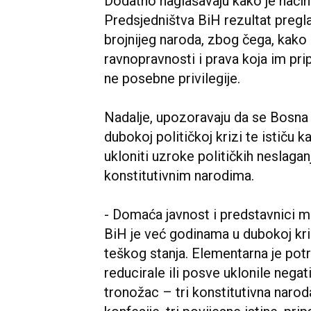
Dodatno naglašavaju kako je način
Predsjedništva BiH rezultat pregla
brojnijeg naroda, zbog čega, kako
ravnopravnosti i prava koja im pri
ne posebne privilegije.
Nadalje, upozoravaju da se Bosna
dubokoj političkoj krizi te ističu 
ukloniti uzroke političkih neslaga
konstitutivnim narodima.
- Domaća javnost i predstavnici m
BiH je već godinama u dubokoj krizi
teškog stanja. Elementarna je potr
reducirale ili posve uklonile negat
tronožac – tri konstitutivna naroda, 