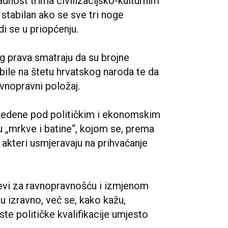
padnost trima civilizacijsko-kulturnim
stabilan ako se sve tri noge
di se u priopćenju.
g prava smatraju da su brojne
bile na štetu hrvatskog naroda te da
vnopravni položaj.
vedene pod političkim i ekonomskim
u „mrkve i batine“, kojom se, prema
i akteri usmjeravaju na prihvaćanje
evi za ravnopravnošću i izmjenom
u izravno, već se, kako kažu,
ste političke kvalifikacije umjesto