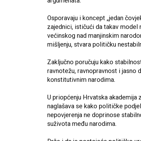
argumenata.
Osporavaju i koncept „jedan čovjek
zajednici, ističući da takav mode
većinskog nad manjinskim narodom
mišljenju, stvara političku nestabi
Zaključno poručuju kako stabilno
ravnotežu, ravnopravnost i jasno
konstitutivnim narodima.
U priopćenju Hrvatska akademija 
naglašava se kako političke podje
nepovjerenja ne doprinose stabilno
suživota među narodima.