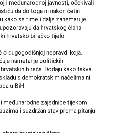
j i međunarodnoj javnosti, očekivali
tiču da do toga ni nakon četiri
ju kako se time i dalje zanemaruje
 upozoravaju da hrvatskog člana
ki hrvatsko biračko tijelo.
eč o dugogodišnjoj nepravdi koja,
uje nametanje političkih
hrvatskih birača. Dodaju kako takva
 u skladu s demokratskim načelima ni
roda u BiH.
ci međunarodne zajednice tijekom
auzimali suzdržan stav prema pitanju