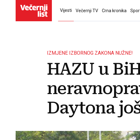
Vijesti
Večernji TV
Crna kronika
Spor
IZMJENE IZBORNOG ZAKONA NUŽNE!
HAZU u Bi
neravnoprav
Daytona još