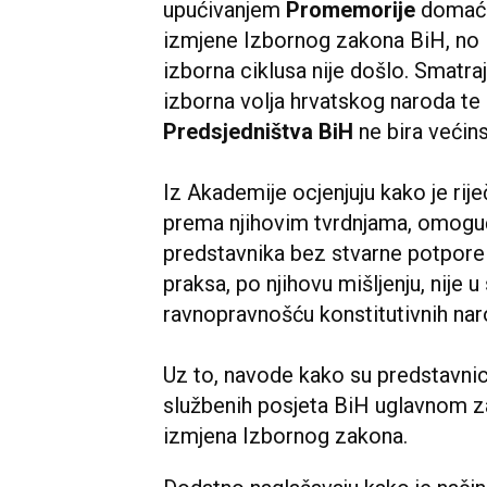
upućivanjem
Promemorije
domaćo
izmjene Izbornog zakona BiH, no is
izborna ciklusa nije došlo. Smatra
izborna volja hrvatskog naroda te
Predsjedništva BiH
ne bira većins
Iz Akademije ocjenjuju kako je rij
prema njihovim tvrdnjama, omoguć
predstavnika bez stvarne potpore 
praksa, po njihovu mišljenju, nije
ravnopravnošću konstitutivnih na
Uz to, navode kako su predstavni
službenih posjeta BiH uglavnom z
izmjena Izbornog zakona.