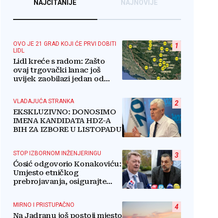
NAJČITANIJE
NAJNOVIJE
OVO JE 21 GRAD KOJI ĆE PRVI DOBITI
1
LIDL
Lidl kreće s radom: Zašto
ovaj trgovački lanac još
uvijek zaobilazi jedan od
najvećih gradova u BiH?
VLADAJUĆA STRANKA
2
EKSKLUZIVNO: DONOSIMO
IMENA KANDIDATA HDZ-A
BIH ZA IZBORE U LISTOPADU
STOP IZBORNOM INŽENJERINGU
3
Ćosić odgovorio Konakoviću:
Umjesto etničkog
prebrojavanja, osigurajte
stvarnu ravnopravnost
Hrvata
MIRNO I PRISTUPAČNO
4
Na Jadranu još postoji mjesto