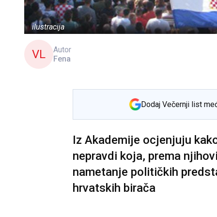
ilustracija
Autor
VL
Fena
Dodaj Večernji list me
Iz Akademije ocjenjuju kako
nepravdi koja, prema njiho
nametanje političkih predst
hrvatskih birača