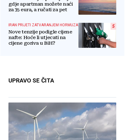
gdje apartman možete naći
za 35 eura, a ručati za pet
IRAN PRIJETI ZATVARANJEM HORMUZA
5
Nove tenzije podigle cijene
nafte: Hoće li utjecati na
cijene goriva u BiH?
UPRAVO SE ČITA