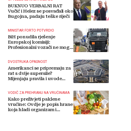
BUKNUO VERBALNI RAT
Vučić i Helez se posvađali oko
Bugojna, padaju teške riječi
MINISTAR FORTO POTVRDIO
BiH ponudila rješenje
Europskoj komisiji:
Profesionalni vozači ne mogu
više čekati
DVOSTRUKA OPASNOST
Amerikanci se pripremaju za
rat s dvije supersile?
Mijenjaju pravila i uvode
taktičko nuklearno oružje
VODIČ ZA PREHRANU NA VRUĆINAMA
Kako preživjeti paklene
vrućine: Ovdje je popis hrane
koja hladi organizam i
napitaka s kojima si činite
'medvjeđu uslugu'