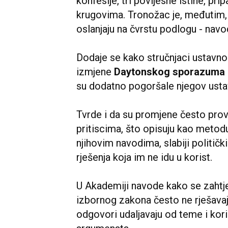
konfesije, tri povijesne istine, pri
krugovima. Tronožac je, međutim, 
oslanjaju na čvrstu podlogu - navo
Dodaje se kako stručnjaci ustavno
izmjene
Daytonskog sporazuma
su dodatno pogoršale njegov usta
Tvrde i da su promjene često pro
pritiscima, što opisuju kao metod
njihovim navodima, slabiji političk
rješenja koja im ne idu u korist.
U Akademiji navode kako se zahtj
izbornog zakona često ne rješavaj
odgovori udaljavaju od teme i kori