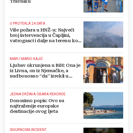
Travniku
U PROTEKLA 24 SATA
Više požara u HNŽ-u: Najveći
broj intervencija u Čapljini,
vatrogasci i dalje na terenu kod
Konjica
MARI I MARIO KAJIĆ
Ljubav okrunjena u BiH: Ona je
iz Livna, on iz Njemačke, a
sudbonosno “da” izrekli u
Kreševu, otkrili su zašto
JEDNA DRŽAVA OBARA REKORDE
Donosimo popis: Ovo su
najtraženije europske
destinacije ovog ljeta
SIGURNOSNI INCIDENT