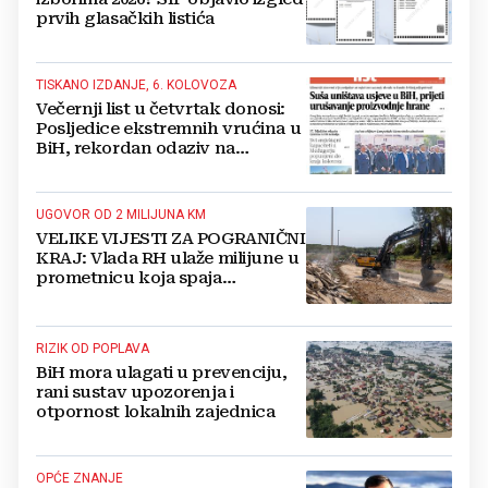
prvih glasačkih listića
TISKANO IZDANJE, 6. KOLOVOZA
Večernji list u četvrtak donosi:
Posljedice ekstremnih vrućina u
BiH, rekordan odaziv na
Mladifestu, njemački projekt u
Grudama s plaćom od 2500 KM
UGOVOR OD 2 MILIJUNA KM
VELIKE VIJESTI ZA POGRANIČNI
KRAJ: Vlada RH ulaže milijune u
prometnicu koja spaja
Hercegovinu i Hrvatsku
RIZIK OD POPLAVA
BiH mora ulagati u prevenciju,
rani sustav upozorenja i
otpornost lokalnih zajednica
OPĆE ZNANJE