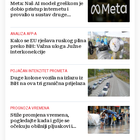
Meta: Naš AI model greškom je
dobio pristup internetu i
provalio u sustav druge
kompanije
ANALIZA AFP-A
Kako se EU rješava ruskog plina
preko BiH: Važna uloga Južne
interkonekcije
POJAČAN INTENZITET PROMETA
Duge kolone vozila na izlazu iz
BiH na ova tri granična prijelaza
PROGNOZA VREMENA
Stiže promjena vremena,
pogledajte kada i gdje se
očekuju obilniji pljuskovi i
grmljavina