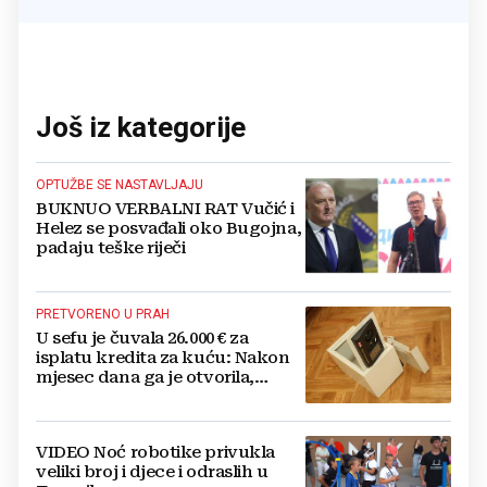
Još iz kategorije
OPTUŽBE SE NASTAVLJAJU
BUKNUO VERBALNI RAT Vučić i
Helez se posvađali oko Bugojna,
padaju teške riječi
PRETVORENO U PRAH
U sefu je čuvala 26.000 € za
isplatu kredita za kuću: Nakon
mjesec dana ga je otvorila,
pozlilo joj je
VIDEO Noć robotike privukla
veliki broj i djece i odraslih u