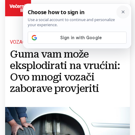
BiH
VOZAČI OPREZ
Guma vam može
eksplodirati na vrućini:
Ovo mnogi vozači
zaborave provjeriti