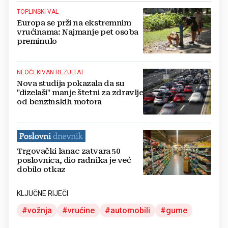
TOPLINSKI VAL
Europa se prži na ekstremnim
vrućinama: Najmanje pet osoba
preminulo
NEOČEKIVAN REZULTAT
Nova studija pokazala da su
"dizelaši" manje štetni za zdravlje
od benzinskih motora
Trgovački lanac zatvara 50
poslovnica, dio radnika je već
dobilo otkaz
KLJUČNE RIJEČI
vožnja
vrućine
automobili
gume