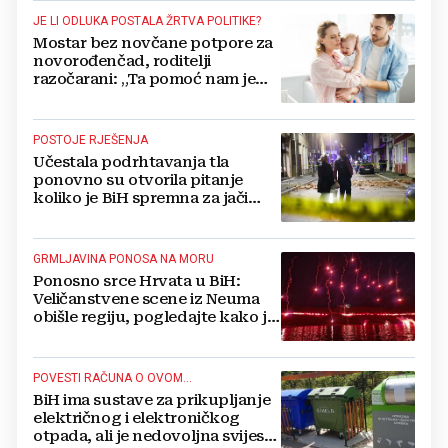
JE LI ODLUKA POSTALA ŽRTVA POLITIKE?
Mostar bez novčane potpore za
novorođenčad, roditelji
razočarani: „Ta pomoć nam je
itekako potrebna“
POSTOJE RJEŠENJA
Učestala podrhtavanja tla
ponovno su otvorila pitanje
koliko je BiH spremna za jači
potres
GRMLJAVINA PONOSA NA MORU
Ponosno srce Hrvata u BiH:
Veličanstvene scene iz Neuma
obišle regiju, pogledajte kako je
proslavljena "Oluja"
POVESTI RAČUNA O OVOM...
BiH ima sustave za prikupljanje
električnog i elektroničkog
otpada, ali je nedovoljna svijest