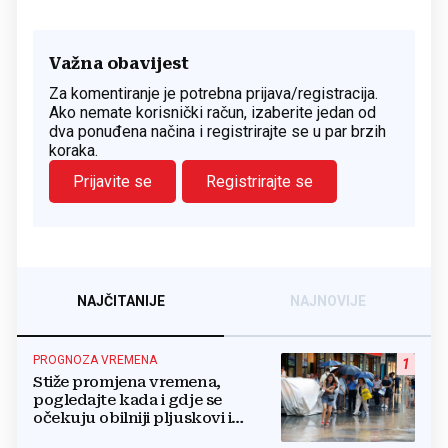
Važna obavijest
Za komentiranje je potrebna prijava/registracija.
Ako nemate korisnički račun, izaberite jedan od
dva ponuđena načina i registrirajte se u par brzih
koraka.
Prijavite se
Registrirajte se
NAJČITANIJE
NAJNOVIJE
PROGNOZA VREMENA
1
Stiže promjena vremena,
pogledajte kada i gdje se
očekuju obilniji pljuskovi i
grmljavina