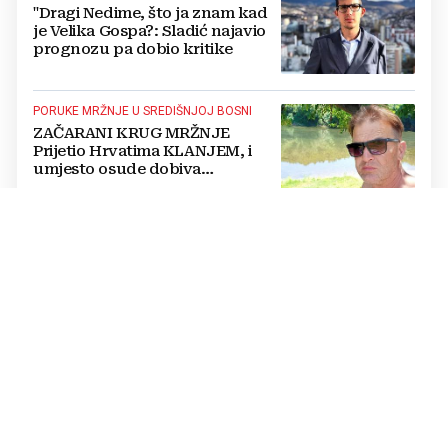
"Dragi Nedime, što ja znam kad
je Velika Gospa?: Sladić najavio
prognozu pa dobio kritike
PORUKE MRŽNJE U SREDIŠNJOJ BOSNI
ZAČARANI KRUG MRŽNJE
Prijetio Hrvatima KLANJEM, i
umjesto osude dobiva
POTPORU
PROMIJENITI SVIJEST...
S jeseni će doći stari problemi,
BiH će se gušiti u zagađenom
zraku: Rješenja postoje, ali...
GENERAL ZBORA U POVODU OLUJE
Stanko Baja Sopta u
EKSKLUZIVNOM intervjuu: HVO
je trebao ući u Vukovar preko
Marinaca, Bogdanovaca i
Bršadina