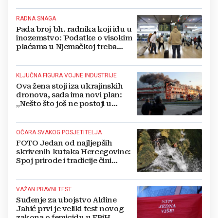
RADNA SNAGA
Pada broj bh. radnika koji idu u
inozemstvo: 'Podatke o visokim
plaćama u Njemačkoj treba
gledati s rezervom'
KLJUČNA FIGURA VOJNE INDUSTRIJE
Ova žena stoji iza ukrajinskih
dronova, sada ima novi plan:
„Nešto što još ne postoji u
svijetu“
OČARA SVAKOG POSJETITELJA
FOTO Jedan od najljepših
skrivenih kutaka Hercegovine:
Spoj prirode i tradicije čini
Koćušu jedinstvenom
destinacijom
VAŽAN PRAVNI TEST
Suđenje za ubojstvo Aldine
Jahić prvi je veliki test novog
zakona o femicidu u FBiH