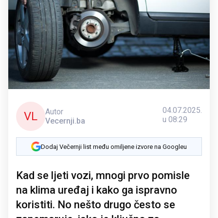
04.07.2025.
Autor
VL
u 08:29
Vecernji.ba
Dodaj Večernji list među omiljene izvore na Googleu
Kad se ljeti vozi, mnogi prvo pomisle
na klima uređaj i kako ga ispravno
koristiti. No nešto drugo često se