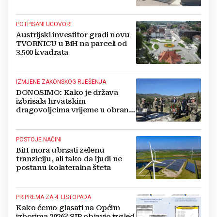
najveći problem
POTPISANI UGOVORI
Austrijski investitor gradi novu
TVORNICU u BiH na parceli od
3.500 kvadrata
IZMJENE ZAKONSKOG RJEŠENJA
DONOSIMO: Kako je država
izbrisala hrvatskim
dragovoljcima vrijeme u obrani
BiH
POSTOJE NAČINI
BiH mora ubrzati zelenu
tranziciju, ali tako da ljudi ne
postanu kolateralna šteta
PRIPREMA ZA 4. LISTOPADA
Kako ćemo glasati na Općim
izborima 2026? SIP objavio izgled