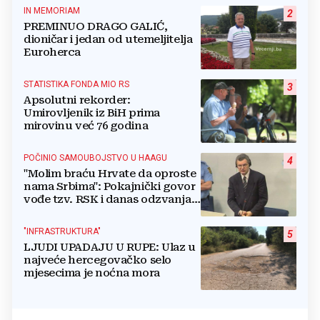
IN MEMORIAM
2
PREMINUO DRAGO GALIĆ,
dioničar i jedan od utemeljitelja
Euroherca
STATISTIKA FONDA MIO RS
3
Apsolutni rekorder:
Umirovljenik iz BiH prima
mirovinu već 76 godina
POČINIO SAMOUBOJSTVO U HAAGU
4
"Molim braću Hrvate da oproste
nama Srbima": Pokajnički govor
vođe tzv. RSK i danas odzvanja
na obljetnicu Oluje
"INFRASTRUKTURA"
5
LJUDI UPADAJU U RUPE: Ulaz u
najveće hercegovačko selo
mjesecima je noćna mora