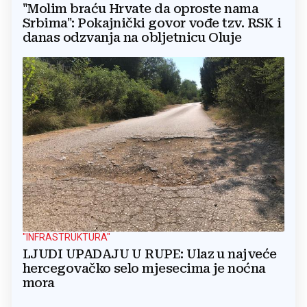
"Molim braću Hrvate da oproste nama
Srbima": Pokajnički govor vođe tzv. RSK i
danas odzvanja na obljetnicu Oluje
"INFRASTRUKTURA"
LJUDI UPADAJU U RUPE: Ulaz u najveće
hercegovačko selo mjesecima je noćna
mora