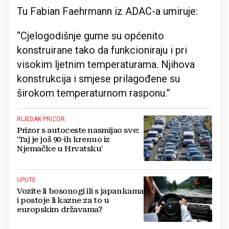
Tu Fabian Faehrmann iz ADAC-a umiruje:
“Cjelogodišnje gume su općenito
konstruirane tako da funkcioniraju i pri
visokim ljetnim temperaturama. Njihova
konstrukcija i smjese prilagođene su
širokom temperaturnom rasponu.”
RIJEDAK PRIZOR
Prizor s autoceste nasmijao sve:
'Taj je još 90-ih krenuo iz
Njemačke u Hrvatsku'
UPUTE
Vozite li bosonogi ili s japankama
i postoje li kazne za to u
europskim državama?