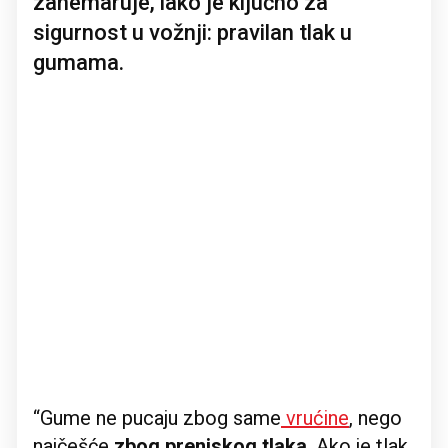
zanemaruje, iako je ključno za
sigurnost u vožnji: pravilan tlak u
gumama.
“Gume ne pucaju zbog same
vrućine
, nego
najčešće
zbog preniskog tlaka
. Ako je tlak