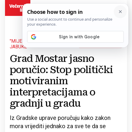
BiH
"MIJEŠAJU SE KRUŠKE I
Povratak na članak
JABUKE"
Grad Mostar jasno
poručio: Stop politički
motiviranim
interpretacijama o
gradnji u gradu
Iz Gradske uprave poručuju kako zakon
mora vrijediti jednako za sve te da se