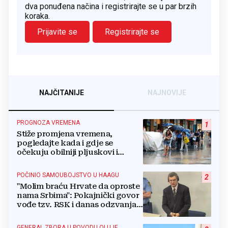
dva ponuđena načina i registrirajte se u par brzih
koraka.
Prijavite se
Registrirajte se
NAJČITANIJE
NAJNOVIJE
PROGNOZA VREMENA
1
Stiže promjena vremena,
pogledajte kada i gdje se
očekuju obilniji pljuskovi i
grmljavina
POČINIO SAMOUBOJSTVO U HAAGU
2
"Molim braću Hrvate da oproste
nama Srbima": Pokajnički govor
vođe tzv. RSK i danas odzvanja
na obljetnicu Oluje
GENERAL ZBORA U POVODU OLUJE