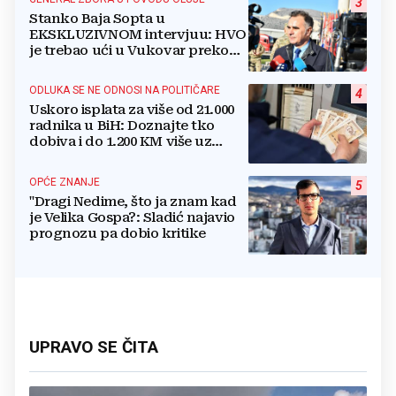
3
Stanko Baja Sopta u
EKSKLUZIVNOM intervjuu: HVO
je trebao ući u Vukovar preko
Marinaca, Bogdanovaca i
Bršadina
ODLUKA SE NE ODNOSI NA POLITIČARE
4
Uskoro isplata za više od 21.000
radnika u BiH: Doznajte tko
dobiva i do 1.200 KM više uz
srpanjsku plaću
OPĆE ZNANJE
5
"Dragi Nedime, što ja znam kad
je Velika Gospa?: Sladić najavio
prognozu pa dobio kritike
UPRAVO SE ČITA