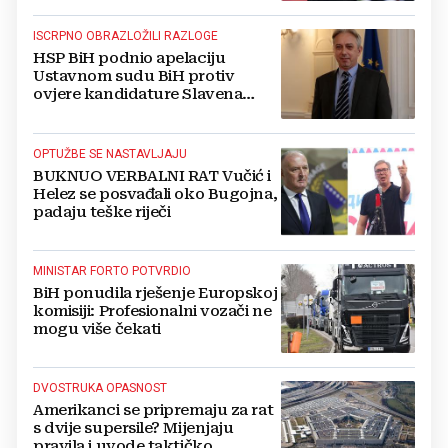
ISCRPNO OBRAZLOŽILI RAZLOGE
HSP BiH podnio apelaciju
Ustavnom sudu BiH protiv
ovjere kandidature Slavena
Kovačevića
OPTUŽBE SE NASTAVLJAJU
BUKNUO VERBALNI RAT Vučić i
Helez se posvađali oko Bugojna,
padaju teške riječi
MINISTAR FORTO POTVRDIO
BiH ponudila rješenje Europskoj
komisiji: Profesionalni vozači ne
mogu više čekati
DVOSTRUKA OPASNOST
Amerikanci se pripremaju za rat
s dvije supersile? Mijenjaju
pravila i uvode taktičko