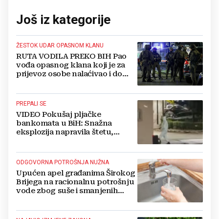
Još iz kategorije
ŽESTOK UDAR OPASNOM KLANU
RUTA VODILA PREKO BIH Pao
vođa opasnog klana koji je za
prijevoz osobe nalaćivao i do
10.000 eura
PREPALI SE
VIDEO Pokušaj pljačke
bankomata u BiH: Snažna
eksplozija napravila štetu,
stanari natjerali pljačkaše u bijeg
ODGOVORNA POTROŠNJA NUŽNA
Upućen apel građanima Širokog
Brijega na racionalnu potrošnju
vode zbog suše i smanjenih
zaliha