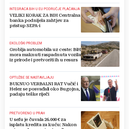
INTEGRACA BIH U EU PODRUČJE PLAĆANJA
VELIKI KORAK ZA BIH Centralna
banka podnijela zahtjev za
pristup SEPA-i
EKOLOŠKI PROBLEM
Groblja automobila uz ceste: BiH
mora maknuti raspadnuta vozila
iz prirode i pretvoriti ih u resurs
OPTUŽBE SE NASTAVLJAJU
BUKNUO VERBALNI RAT Vučić i
Helez se posvađali oko Bugojna,
padaju teške riječi
PRETVORENO U PRAH
U sefu je čuvala 26.000 € za
isplatu kredita za kuću: Nakon