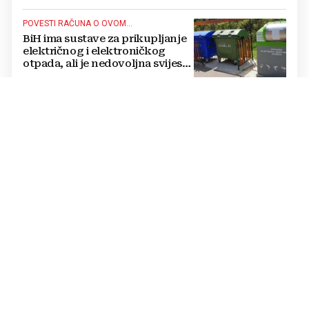
POVESTI RAČUNA O OVOM...
BiH ima sustave za prikupljanje
električnog i elektroničkog
otpada, ali je nedovoljna svijest
najveći problem
POTPISANI UGOVORI
Austrijski investitor gradi novu
TVORNICU u BiH na parceli od
3.500 kvadrata
IZMJENE ZAKONSKOG RJEŠENJA
DONOSIMO: Kako je država
izbrisala hrvatskim
dragovoljcima vrijeme u obrani
BiH
POSTOJE NAČINI
BiH mora ubrzati zelenu
tranziciju, ali tako da ljudi ne