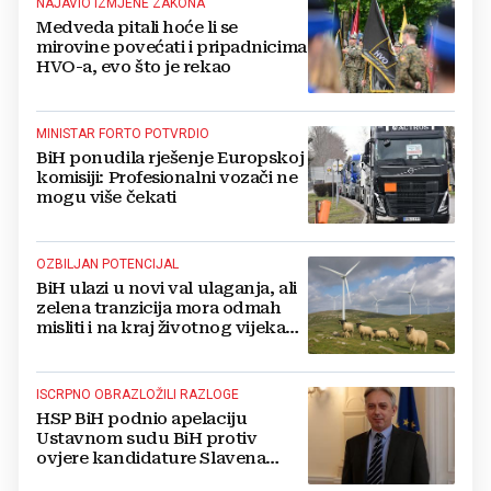
NAJAVIO IZMJENE ZAKONA
Medveda pitali hoće li se
mirovine povećati i pripadnicima
HVO-a, evo što je rekao
MINISTAR FORTO POTVRDIO
BiH ponudila rješenje Europskoj
komisiji: Profesionalni vozači ne
mogu više čekati
OZBILJAN POTENCIJAL
BiH ulazi u novi val ulaganja, ali
zelena tranzicija mora odmah
misliti i na kraj životnog vijeka
vjetroelektrana
ISCRPNO OBRAZLOŽILI RAZLOGE
HSP BiH podnio apelaciju
Ustavnom sudu BiH protiv
ovjere kandidature Slavena
Kovačevića