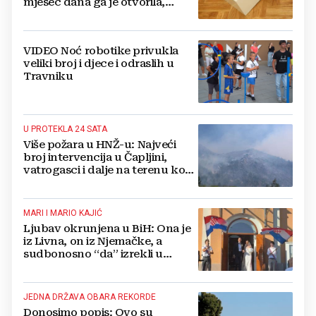
mjesec dana ga je otvorila,
pozlilo joj je
VIDEO Noć robotike privukla
veliki broj i djece i odraslih u
Travniku
U PROTEKLA 24 SATA
Više požara u HNŽ-u: Najveći
broj intervencija u Čapljini,
vatrogasci i dalje na terenu kod
Konjica
MARI I MARIO KAJIĆ
Ljubav okrunjena u BiH: Ona je
iz Livna, on iz Njemačke, a
sudbonosno “da” izrekli u
Kreševu, otkrili su zašto
JEDNA DRŽAVA OBARA REKORDE
Donosimo popis: Ovo su