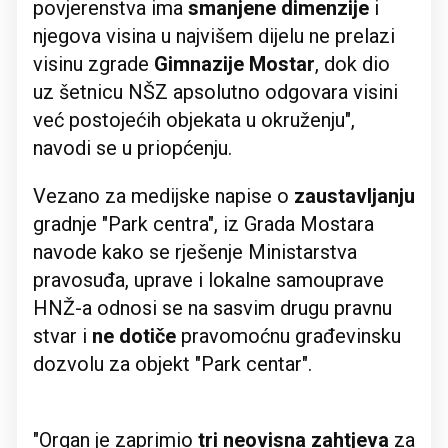
povjerenstva ima
smanjene dimenzije
i
njegova visina u najvišem dijelu ne prelazi
visinu zgrade
Gimnazije Mostar
, dok dio
uz šetnicu NŠZ apsolutno odgovara visini
već postojećih objekata u okruženju",
navodi se u priopćenju.
Vezano za medijske napise o
zaustavljanju
gradnje "Park centra", iz Grada Mostara
navode kako se rješenje Ministarstva
pravosuđa, uprave i lokalne samouprave
HNŽ-a odnosi se na sasvim drugu pravnu
stvar i
ne dotiče
pravomoćnu građevinsku
dozvolu za objekt "Park centar".
"Organ je zaprimio
tri neovisna zahtjeva
za