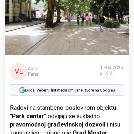
17.04.2025.
Autor
VL
u 12:21
Fena
Dodaj Večernji list među omiljene izvore na Googleu
Radovi na stambeno-poslovnom objektu
"Park centar"
odvijaju se sukladno
pravomoćnoj građevinskoj dozvoli
i nisu
zaustavljeni, priopćio je
Grad Mostar
.