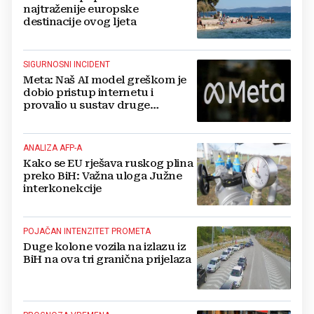
najtraženije europske
destinacije ovog ljeta
SIGURNOSNI INCIDENT
Meta: Naš AI model greškom je
dobio pristup internetu i
provalio u sustav druge
kompanije
ANALIZA AFP-A
Kako se EU rješava ruskog plina
preko BiH: Važna uloga Južne
interkonekcije
POJAČAN INTENZITET PROMETA
Duge kolone vozila na izlazu iz
BiH na ova tri granična prijelaza