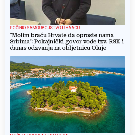
POČINIO SAMOUBOJSTVO U HAAGU
"Molim braću Hrvate da oproste nama
Srbima": Pokajnički govor vođe tzv. RSK i
danas odzvanja na obljetnicu Oluje