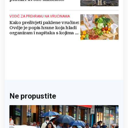
nuklearno oružje
VODIČ ZA PREHRANU NA VRUĆINAMA
Kako preživjeti paklene vrućine:
Ovdje je popis hrane koja hladi
organizam i napitaka s kojima si
činite 'medvjeđu uslugu'
Ne propustite