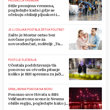
PROGNOZA VREMENA
Stiže promjena vremena,
pogledajte kada i gdje se
očekuju obilniji pljuskovi i
grmljavina
JE LI ODLUKA POSTALA ŽRTVA POLITIKE?
Zašto je Mostar ostao bez
novčane potpore za
novorođenčad, roditelji: „Ta
pomoć nam je itekako
potrebna“
POSTOJE RJEŠENJA
Učestala podrhtavanja tla
ponovno su otvorila pitanje
koliko je BiH spremna za jači
potres
GRMLJAVINA PONOSA NA MORU
Ponosno srce Hrvata u BiH:
Veličanstvene scene iz Neuma
obišle regiju, pogledajte kako je
proslavljena "Oluja"