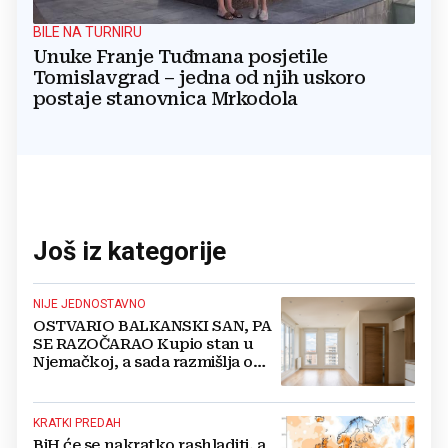
BILE NA TURNIRU
Unuke Franje Tuđmana posjetile
Tomislavgrad – jedna od njih uskoro
postaje stanovnica Mrkodola
Još iz kategorije
NIJE JEDNOSTAVNO
OSTVARIO BALKANSKI SAN, PA
SE RAZOČARAO Kupio stan u
Njemačkoj, a sada razmišlja o
povratku
KRATKI PREDAH
BiH će se nakratko rashladiti, a