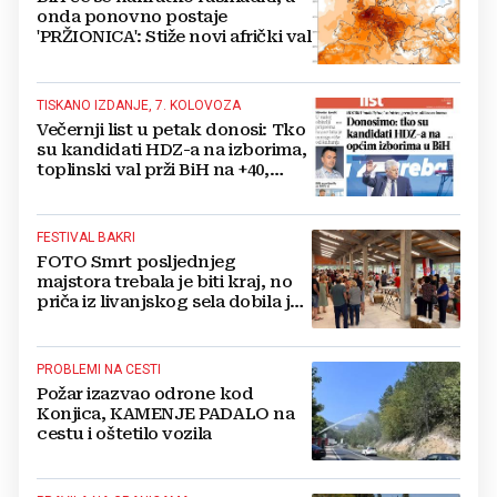
onda ponovno postaje
'PRŽIONICA': Stiže novi afrički val
TISKANO IZDANJE, 7. KOLOVOZA
Večernji list u petak donosi: Tko
su kandidati HDZ-a na izborima,
toplinski val prži BiH na +40,
moguće redukcije...
FESTIVAL BAKRI
FOTO Smrt posljednjeg
majstora trebala je biti kraj, no
priča iz livanjskog sela dobila je
neočekivan nastavak
PROBLEMI NA CESTI
Požar izazvao odrone kod
Konjica, KAMENJE PADALO na
cestu i oštetilo vozila