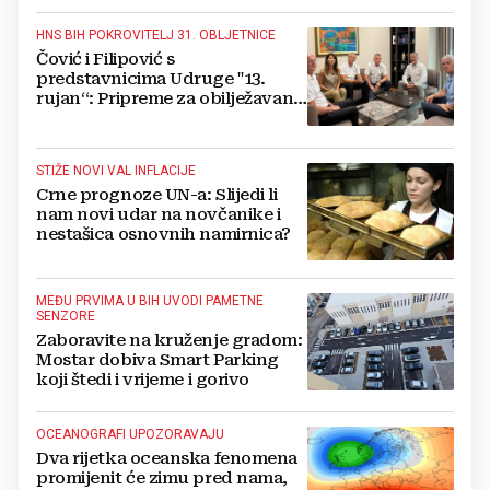
HNS BIH POKROVITELJ 31. OBLJETNICE
Čović i Filipović s
predstavnicima Udruge "13.
rujan“: Pripreme za obilježavanje
oslobođenja kraljevskog grada
Jajca
STIŽE NOVI VAL INFLACIJE
Crne prognoze UN-a: Slijedi li
nam novi udar na novčanike i
nestašica osnovnih namirnica?
MEĐU PRVIMA U BIH UVODI PAMETNE
SENZORE
Zaboravite na kruženje gradom:
Mostar dobiva Smart Parking
koji štedi i vrijeme i gorivo
OCEANOGRAFI UPOZORAVAJU
Dva rijetka oceanska fenomena
promijenit će zimu pred nama,