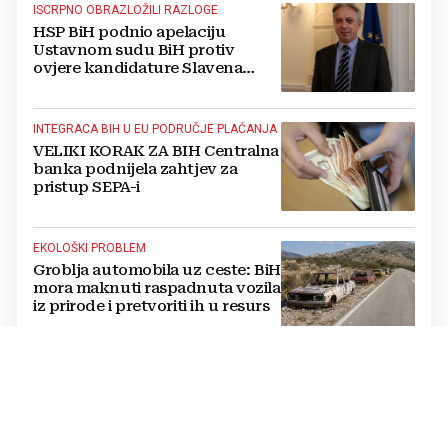
ISCRPNO OBRAZLOŽILI RAZLOGE
HSP BiH podnio apelaciju
Ustavnom sudu BiH protiv
ovjere kandidature Slavena
Kovačevića
INTEGRACA BIH U EU PODRUČJE PLAĆANJA
VELIKI KORAK ZA BIH Centralna
banka podnijela zahtjev za
pristup SEPA-i
EKOLOŠKI PROBLEM
Groblja automobila uz ceste: BiH
mora maknuti raspadnuta vozila
iz prirode i pretvoriti ih u resurs
OPTUŽBE SE NASTAVLJAJU
BUKNUO VERBALNI RAT Vučić i
Helez se posvađali oko Bugojna,
padaju teške riječi