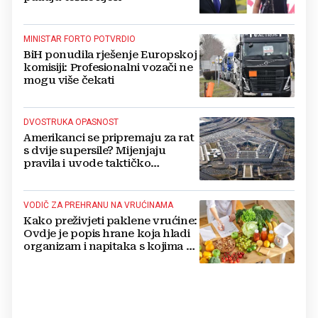
MINISTAR FORTO POTVRDIO
BiH ponudila rješenje Europskoj
komisiji: Profesionalni vozači ne
mogu više čekati
DVOSTRUKA OPASNOST
Amerikanci se pripremaju za rat
s dvije supersile? Mijenjaju
pravila i uvode taktičko
nuklearno oružje
VODIČ ZA PREHRANU NA VRUĆINAMA
Kako preživjeti paklene vrućine:
Ovdje je popis hrane koja hladi
organizam i napitaka s kojima si
činite 'medvjeđu uslugu'