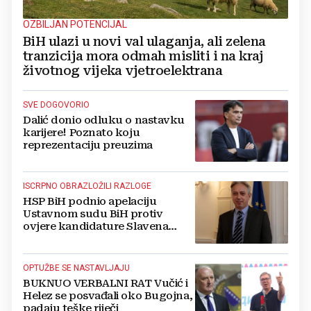
OZBILJAN POTENCIJAL
BiH ulazi u novi val ulaganja, ali zelena
tranzicija mora odmah misliti i na kraj
životnog vijeka vjetroelektrana
SVE DOGOVORIO
Dalić donio odluku o nastavku
karijere! Poznato koju
reprezentaciju preuzima
ISCRPNO OBRAZLOŽILI RAZLOGE
HSP BiH podnio apelaciju
Ustavnom sudu BiH protiv
ovjere kandidature Slavena
Kovačevića
OPTUŽBE SE NASTAVLJAJU
BUKNUO VERBALNI RAT Vučić i
Helez se posvađali oko Bugojna,
padaju teške riječi