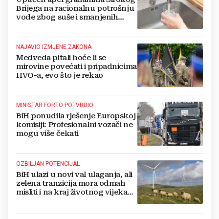
Brijega na racionalnu potrošnju
vode zbog suše i smanjenih
zaliha
NAJAVIO IZMJENE ZAKONA
Medveda pitali hoće li se
mirovine povećati i pripadnicima
HVO-a, evo što je rekao
MINISTAR FORTO POTVRDIO
BiH ponudila rješenje Europskoj
komisiji: Profesionalni vozači ne
mogu više čekati
OZBILJAN POTENCIJAL
BiH ulazi u novi val ulaganja, ali
zelena tranzicija mora odmah
misliti i na kraj životnog vijeka
vjetroelektrana