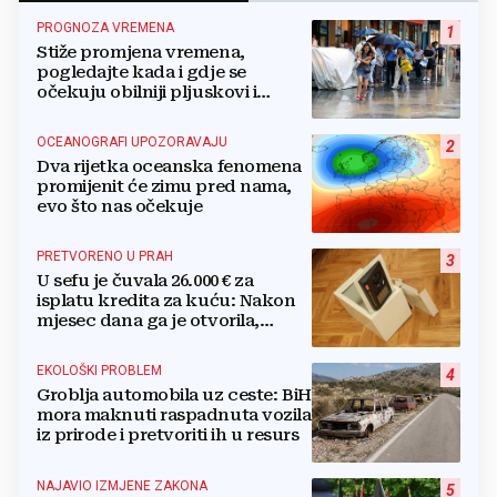
PROGNOZA VREMENA
1
Stiže promjena vremena,
pogledajte kada i gdje se
očekuju obilniji pljuskovi i
grmljavina
OCEANOGRAFI UPOZORAVAJU
2
Dva rijetka oceanska fenomena
promijenit će zimu pred nama,
evo što nas očekuje
PRETVORENO U PRAH
3
U sefu je čuvala 26.000 € za
isplatu kredita za kuću: Nakon
mjesec dana ga je otvorila,
pozlilo joj je
EKOLOŠKI PROBLEM
4
Groblja automobila uz ceste: BiH
mora maknuti raspadnuta vozila
iz prirode i pretvoriti ih u resurs
NAJAVIO IZMJENE ZAKONA
5