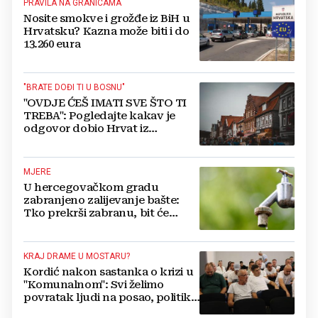
PRAVILA NA GRANICAMA
Nosite smokve i grožđe iz BiH u
Hrvatsku? Kazna može biti i do
13.260 eura
"BRATE DOĐI TI U BOSNU"
"OVDJE ĆEŠ IMATI SVE ŠTO TI
TREBA": Pogledajte kakav je
odgovor dobio Hrvat iz
Münchena kad je pitao treba li
se vratiti kući
MJERE
U hercegovačkom gradu
zabranjeno zalijevanje bašte:
Tko prekrši zabranu, bit će
isključen s mreže i novčano
kažnjen
KRAJ DRAME U MOSTARU?
Kordić nakon sastanka o krizi u
"Komunalnom": Svi želimo
povratak ljudi na posao, politika
mora dalje od ovoga