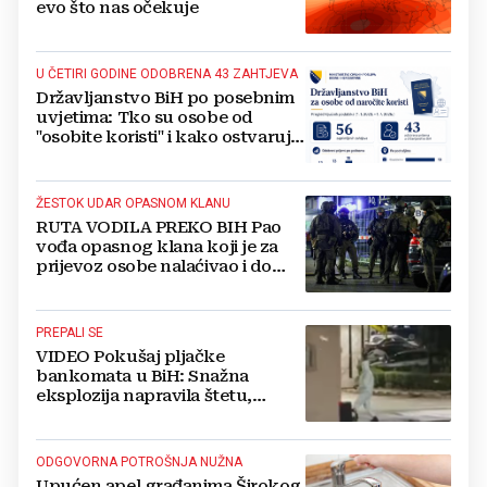
evo što nas očekuje
U ČETIRI GODINE ODOBRENA 43 ZAHTJEVA
Državljanstvo BiH po posebnim
uvjetima: Tko su osobe od
"osobite koristi" i kako ostvaruju
to pravo?
ŽESTOK UDAR OPASNOM KLANU
RUTA VODILA PREKO BIH Pao
vođa opasnog klana koji je za
prijevoz osobe nalaćivao i do
10.000 eura
PREPALI SE
VIDEO Pokušaj pljačke
bankomata u BiH: Snažna
eksplozija napravila štetu,
stanari natjerali pljačkaše u bijeg
ODGOVORNA POTROŠNJA NUŽNA
Upućen apel građanima Širokog