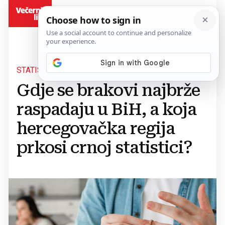
BiH
STATISTIKA BRAČNE (NE)STABILNOSTI
Gdje se brakovi najbrže
raspadaju u BiH, a koja
hercegovačka regija
prkosi crnoj statistici?