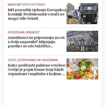
MINISTAR FORTO POTVRDIO
BiH ponudila rješenje Europskoj
komisiji: Profesionalni vozači ne
mogu više čekati
DVOSTRUKA OPASNOST
Amerikanci se pripremaju za rat
s dvije supersile? Mijenjaju
pravila i uvode taktičko
nuklearno oružje
VODIČ ZA PREHRANU NA VRUĆINAMA
Kako preživjeti paklene vrućine:
Ovdje je popis hrane koja hladi
organizam i napitaka s kojima si
činite 'medvjeđu uslugu'