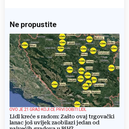
Ne propustite
OVO JE 21 GRAD KOJI ĆE PRVI DOBITI LIDL
Lidl kreće s radom: Zašto ovaj trgovački
lanac još uvijek zaobilazi jedan od
najvećih gradova u BiH?