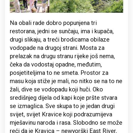
Na obali rade dobro popunjena tri
restorana, jedni se sunčaju, ima i kupača,
drugi slikaju, a treći brodicama obilaze
vodopade na drugoj strani. Mosta za
prelazak na drugu stranu rijeke još nema,
čeka da vodostaj opadne, međutim,
posjetiteljima to ne smeta. Prostor za
masu koja stiže je mali, no nitko se na to ne
žali, dive se vodopadu koji huči. Oko
središnjeg dijela od kapi koje pršte stvara
se izmaglica. Sve skupa to je jedan drugi
svijet, svijet Kravice koji podrazumijeva
mješavinu naroda i rasa. Slobodno se može
reći da je Kravica – newyorški East River,