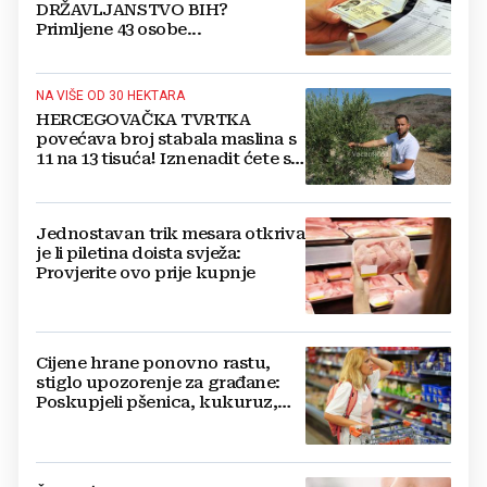
DRŽAVLJANSTVO BIH?
Primljene 43 osobe...
NA VIŠE OD 30 HEKTARA
HERCEGOVAČKA TVRTKA
povećava broj stabala maslina s
11 na 13 tisuća! Iznenadit ćete se
kako ih štite
Jednostavan trik mesara otkriva
je li piletina doista svježa:
Provjerite ovo prije kupnje
Cijene hrane ponovno rastu,
stiglo upozorenje za građane:
Poskupjeli pšenica, kukuruz,
šećer i biljna ulja