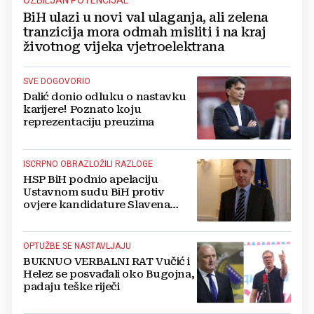
OZBILJAN POTENCIJAL
BiH ulazi u novi val ulaganja, ali zelena
tranzicija mora odmah misliti i na kraj
životnog vijeka vjetroelektrana
SVE DOGOVORIO
Dalić donio odluku o nastavku
karijere! Poznato koju
reprezentaciju preuzima
ISCRPNO OBRAZLOŽILI RAZLOGE
HSP BiH podnio apelaciju
Ustavnom sudu BiH protiv
ovjere kandidature Slavena
Kovačevića
OPTUŽBE SE NASTAVLJAJU
BUKNUO VERBALNI RAT Vučić i
Helez se posvađali oko Bugojna,
padaju teške riječi