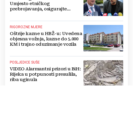
Umjesto etničkog
prebrojavanja, osigurajte
stvarnu ravnopravnost Hrvata
RIGOROZNE MJERE
Oštrije kazne u HBŽ-u: Uvedena
objesna vožnja, kazne do 5.000
KM i trajno oduzimanje vozila
POSLJEDICE SUŠE
VIDEO Alarmantni prizori u BiH:
Rijeka u potpunosti presušila,
riba uginula
PASTOR ŽUPANČIĆ OPTUŽUJE
TOMAŠEVIĆEVU VLAST
SKANDALOZAN POTEZ: Preko
noći iscrtano parkirno mjesto na
ulazu u crkvu – vjernici
preskaču preko automobila