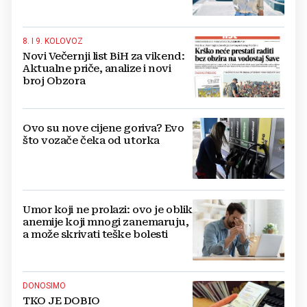
8. I 9. KOLOVOZ
Novi Večernji list BiH za vikend:
Aktualne priče, analize i novi
broj Obzora
Ovo su nove cijene goriva? Evo
što vozače čeka od utorka
Umor koji ne prolazi: ovo je oblik
anemije koji mnogi zanemaruju,
a može skrivati teške bolesti
DONOSIMO
TKO JE DOBIO