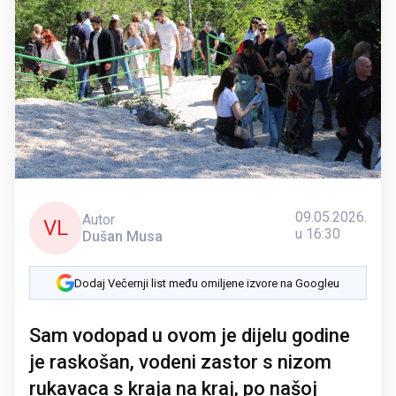
09.05.2026.
Autor
VL
u 16:30
Dušan Musa
Dodaj Večernji list među omiljene izvore na Googleu
Sam vodopad u ovom je dijelu godine
je raskošan, vodeni zastor s nizom
rukavaca s kraja na kraj, po našoj