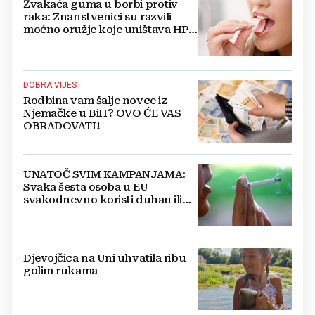
Žvakaća guma u borbi protiv
raka: Znanstvenici su razvili
moćno oružje koje uništava HPV
i bakterije
DOBRA VIJEST
Rodbina vam šalje novce iz
Njemačke u BiH? OVO ĆE VAS
OBRADOVATI!
UNATOČ SVIM KAMPANJAMA:
Svaka šesta osoba u EU
svakodnevno koristi duhan ili
srodne proizvode
Djevojčica na Uni uhvatila ribu
golim rukama