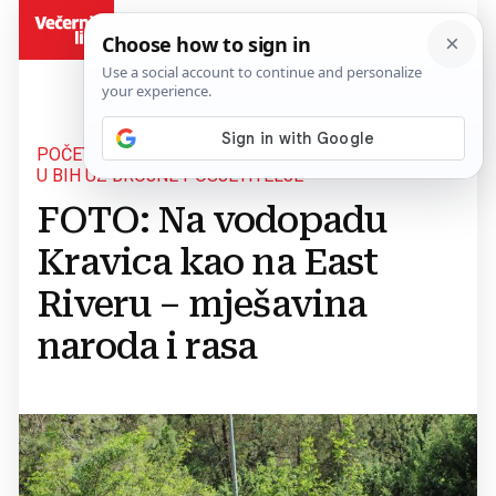
BiH
POČETAK SVIBNJA NA NAJUNOSNIJOJ DESTINACIJI
U BIH UZ BROJNE POSJETITELJE
FOTO: Na vodopadu
Kravica kao na East
Riveru – mješavina
naroda i rasa