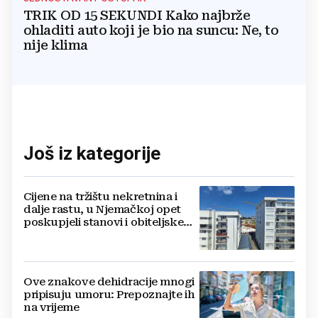
TRIK OD 15 SEKUNDI Kako najbrže
ohladiti auto koji je bio na suncu: Ne, to
nije klima
Još iz kategorije
Cijene na tržištu nekretnina i
dalje rastu, u Njemačkoj opet
poskupjeli stanovi i obiteljske
kuće
Ove znakove dehidracije mnogi
pripisuju umoru: Prepoznajte ih
na vrijeme