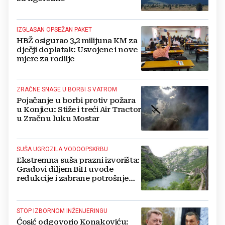
IZGLASAN OPSEŽAN PAKET
HBŽ osigurao 3,2 milijuna KM za
dječji doplatak: Usvojene i nove
mjere za rodilje
ZRAČNE SNAGE U BORBI S VATROM
Pojačanje u borbi protiv požara
u Konjicu: Stiže i treći Air Tractor
u Zračnu luku Mostar
SUŠA UGROZILA VODOOPSKRBU
Ekstremna suša prazni izvorišta:
Gradovi diljem BiH uvode
redukcije i zabrane potrošnje
vode, posebno teško u
Hercegovini
STOP IZBORNOM INŽENJERINGU
Ćosić odgovorio Konakoviću: