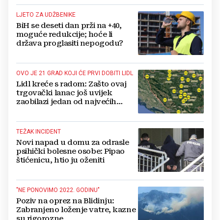
LJETO ZA UDŽBENIKE
BiH se deseti dan prži na +40,
moguće redukcije; hoće li
država proglasiti nepogodu?
OVO JE 21 GRAD KOJI ĆE PRVI DOBITI LIDL
Lidl kreće s radom: Zašto ovaj
trgovački lanac još uvijek
zaobilazi jedan od najvećih
gradova u BiH?
TEŽAK INCIDENT
Novi napad u domu za odrasle
psihički bolesne osobe: Pipao
štićenicu, htio ju oženiti
"NE PONOVIMO 2022. GODINU"
Poziv na oprez na Blidinju:
Zabranjeno loženje vatre, kazne
su rigorozne