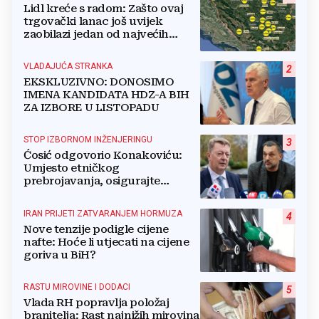
Lidl kreće s radom: Zašto ovaj
trgovački lanac još uvijek
zaobilazi jedan od najvećih
gradova u BiH?
VLADAJUĆA STRANKA
2
EKSKLUZIVNO: DONOSIMO
IMENA KANDIDATA HDZ-A BIH
ZA IZBORE U LISTOPADU
STOP IZBORNOM INŽENJERINGU
3
Ćosić odgovorio Konakoviću:
Umjesto etničkog
prebrojavanja, osigurajte
stvarnu ravnopravnost Hrvata
IRAN PRIJETI ZATVARANJEM HORMUZA
4
Nove tenzije podigle cijene
nafte: Hoće li utjecati na cijene
goriva u BiH?
RASTU MIROVINE I DODACI
5
Vlada RH popravlja položaj
branitelja: Rast najnižih mirovina