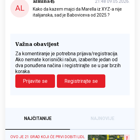
almina45
21:48 09.05.2026.
AL
Kako da kazem majci da Marella iz XYZ-a nije
italijanska, sad je Baboviceva od 2025.?
Važna obavijest
Za komentiranje je potrebna prijava/registracija.
Ako nemate korisnički račun, izaberite jedan od
dva ponuđena načina i registrirajte se u par brzih
koraka.
Prijavite se
Registrirajte se
NAJČITANIJE
NAJNOVIJE
OVO JE 21 GRAD KOJI ĆE PRVI DOBITI LIDL
1