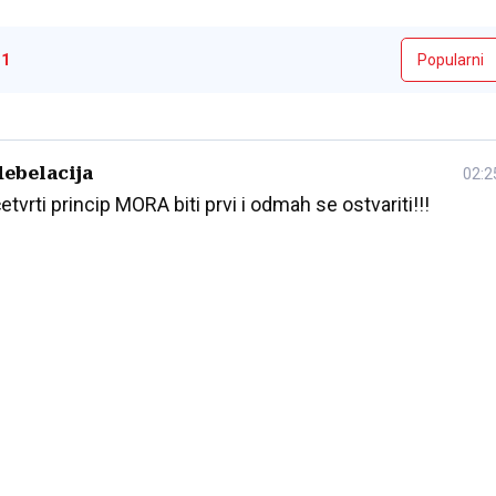
i
1
debelacija
02:2
etvrti princip MORA biti prvi i odmah se ostvariti!!!