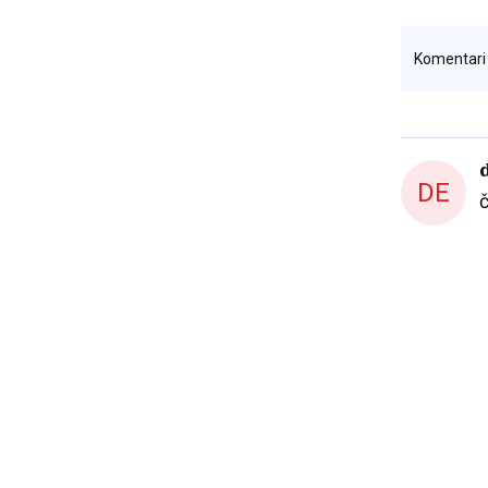
Komentar
DE
č