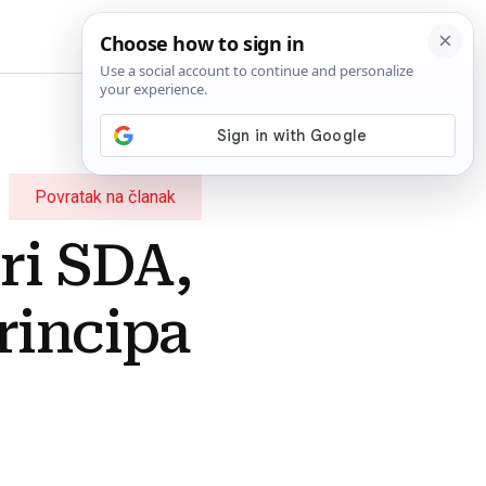
BiH
Povratak na članak
eri SDA,
rincipa