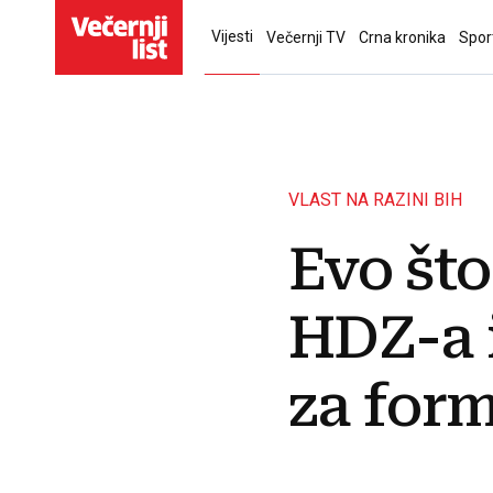
Vijesti
Večernji TV
Crna kronika
Spor
VLAST NA RAZINI BIH
Evo što
HDZ-a 
za form