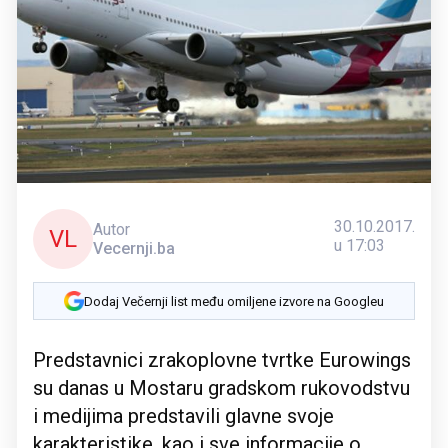
30.10.2017.
Autor
VL
u 17:03
Vecernji.ba
Dodaj Večernji list među omiljene izvore na Googleu
Predstavnici zrakoplovne tvrtke Eurowings
su danas u Mostaru gradskom rukovodstvu
i medijima predstavili glavne svoje
karakteristike, kao i sve informacije o