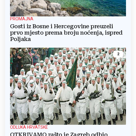
PROMAJNA
Gosti iz Bosne i Hercegovine preuzeli
prvo mjesto prema broju noćenja, ispred
Poljaka
2
ODLUKA HRVATSKE
OTKRIVAMO zašto je Zagreb odbio