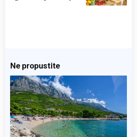
činite 'medvjeđu uslugu'
Ne propustite