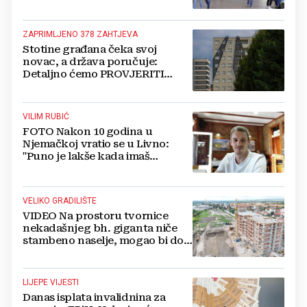
ZAPRIMLJENO 378 ZAHTJEVA
Stotine građana čeka svoj
novac, a država poručuje:
Detaljno ćemo PROVJERITI
SVAKI PAPIR prije nego isplatimo
ijednu marku!
VILIM RUBIĆ
FOTO Nakon 10 godina u
Njemačkoj vratio se u Livno:
"Puno je lakše kada imaš
OBITELJ uz sebe"
VELIKO GRADILIŠTE
VIDEO Na prostoru tvornice
nekadašnjeg bh. giganta niče
stambeno naselje, mogao bi doći
i Lidl
LIJEPE VIJESTI
Danas isplata invalidnina za