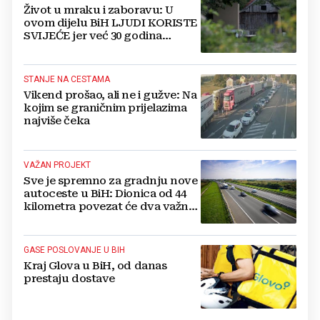
Život u mraku i zaboravu: U
ovom dijelu BiH LJUDI KORISTE
SVIJEĆE jer već 30 godina
nemaju struju
STANJE NA CESTAMA
Vikend prošao, ali ne i gužve: Na
kojim se graničnim prijelazima
najviše čeka
VAŽAN PROJEKT
Sve je spremno za gradnju nove
autoceste u BiH: Dionica od 44
kilometra povezat će dva važna
grada
GASE POSLOVANJE U BIH
Kraj Glova u BiH, od danas
prestaju dostave