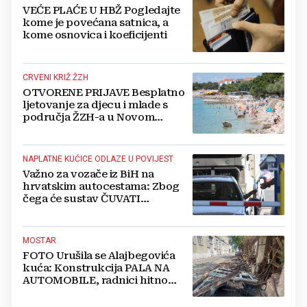
VEĆE PLAĆE U HBŽ Pogledajte
kome je povećana satnica, a
kome osnovica i koeficijenti
CRVENI KRIŽ ŽZH
OTVORENE PRIJAVE Besplatno
ljetovanje za djecu i mlade s
područja ŽZH-a u Novom
Vinodolskom
NAPLATNE KUĆICE ODLAZE U POVIJEST
Važno za vozače iz BiH na
hrvatskim autocestama: Zbog
čega će sustav ČUVATI
FOTOGRAFIJE VAŠEG VOZILA
čak 12 mjeseci?
MOSTAR
FOTO Urušila se Alajbegovića
kuća: Konstrukcija PALA NA
AUTOMOBILE, radnici hitno
čistili teren