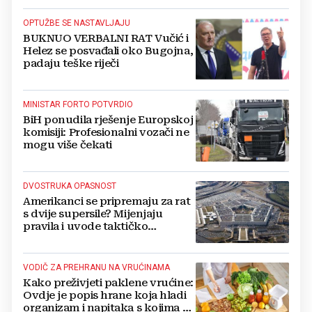
OPTUŽBE SE NASTAVLJAJU
BUKNUO VERBALNI RAT Vučić i
Helez se posvađali oko Bugojna,
padaju teške riječi
MINISTAR FORTO POTVRDIO
BiH ponudila rješenje Europskoj
komisiji: Profesionalni vozači ne
mogu više čekati
DVOSTRUKA OPASNOST
Amerikanci se pripremaju za rat
s dvije supersile? Mijenjaju
pravila i uvode taktičko
nuklearno oružje
VODIČ ZA PREHRANU NA VRUĆINAMA
Kako preživjeti paklene vrućine:
Ovdje je popis hrane koja hladi
organizam i napitaka s kojima si