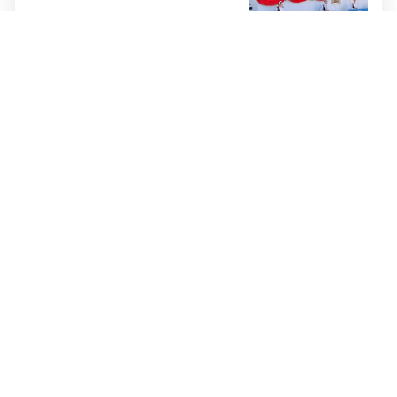
ŠTO TO GOVORI?
10
Vučić nakon povratka iz BiH i
Zelenskog za Bild: NA RUBU
SMO MNOGO, MNOGO VEĆEG
RATA
NAZOČILA 311. SINJSKOJ ALCI
FOTO Krišto: Sinjska alka je
simbol ponosa, slobode i
očuvanja tradicije
10 GODINA POSLIJE
TINO RADANOVIĆ
SLAVODOBITNIK 311. SINJSKE
ALKE
DONOSIMO DETALJE
DOBRE VIJESTI ZA 60 TISUĆA