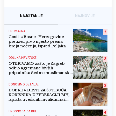
NAJČITANIJE
NAJNOVIJE
PROMAJNA
1
Gosti iz Bosne i Hercegovine
preuzeli prvo mjesto prema
broju noćenja, ispred Poljaka
ODLUKA HRVATSKE
2
OTKRIVAMO zašto je Zagreb
odbio agremane bivših
pripadnika Sedme muslimanske
i postrojbe Zulfikar
DONOSIMO DETALJE
3
DOBRE VIJESTI ZA 60 TISUĆA
KORISNIKA U FEDERACIJI BIH,
isplata uvećanih invalidnina i
retroaktivna isplata
PROGNOZA ZA BIH
4