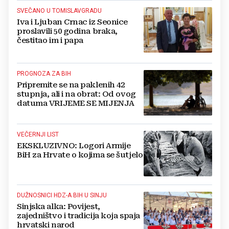
SVEČANO U TOMISLAVGRADU
Iva i Ljuban Crnac iz Seonice
proslavili 50 godina braka,
čestitao im i papa
PROGNOZA ZA BIH
Pripremite se na paklenih 42
stupnja, ali i na obrat: Od ovog
datuma VRIJEME SE MIJENJA
VEČERNJI LIST
EKSKLUZIVNO: Logori Armije
BiH za Hrvate o kojima se šutjelo
DUŽNOSNICI HDZ-A BIH U SINJU
Sinjska alka: Povijest,
zajedništvo i tradicija koja spaja
hrvatski narod