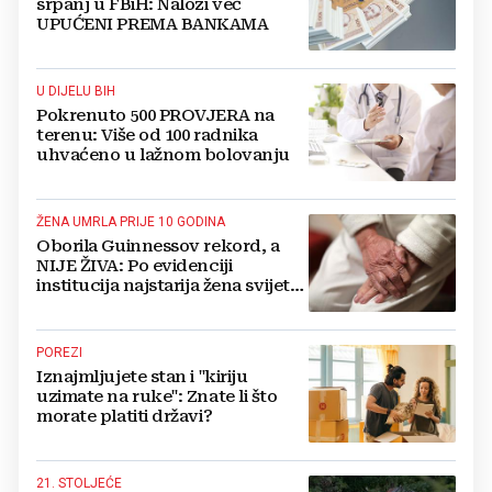
srpanj u FBiH: Nalozi već
UPUĆENI PREMA BANKAMA
U DIJELU BIH
Pokrenuto 500 PROVJERA na
terenu: Više od 100 radnika
uhvaćeno u lažnom bolovanju
ŽENA UMRLA PRIJE 10 GODINA
Oborila Guinnessov rekord, a
NIJE ŽIVA: Po evidenciji
institucija najstarija žena svijeta
živi u BiH i ima 121 godinu
POREZI
Iznajmljujete stan i "kiriju
uzimate na ruke": Znate li što
morate platiti državi?
21. STOLJEĆE