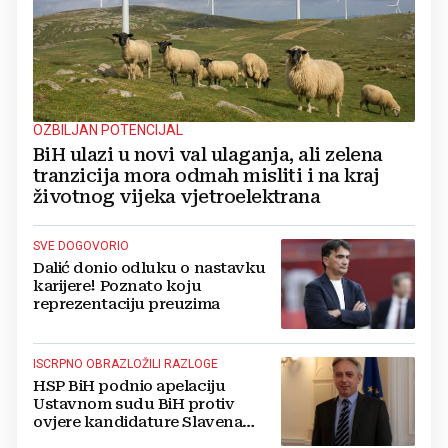
OZBILJAN POTENCIJAL
BiH ulazi u novi val ulaganja, ali zelena
tranzicija mora odmah misliti i na kraj
životnog vijeka vjetroelektrana
SVE DOGOVORIO
Dalić donio odluku o nastavku
karijere! Poznato koju
reprezentaciju preuzima
ISCRPNO OBRAZLOŽILI RAZLOGE
HSP BiH podnio apelaciju
Ustavnom sudu BiH protiv
ovjere kandidature Slavena
Kovačevića