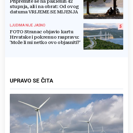
Pripremite se na paklenih 42
stupnja, ali i na obrat: Od ovog
datuma VRIJEME SE MIJENJA
LJUDIMA NIJE JASNO
5
FOTO Stranac objavio kartu
Hrvatske i pokrenuo raspravu:
'Može li mi netko ovo objasniti?'
UPRAVO SE ČITA