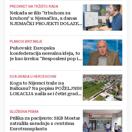
PREOKRET NA TRŽIŠTU RADA
Nekada se išlo "trbuhom za
kruhom" u Njemačku, a danas
NJEMAČKI PROJEKTI DOLAZE U
HERCEGOVINU
PLANOVI BRITANIJE
Puhovski: Europska
konfederacija nerealna ideja, to
je kao izreka: "Besposleni pop i
jariće krsti"
DVA GRADA U HERCEGOVINI
Koga to Nijemci traže na
Balkanu? Na popisu POŽELJNIH
LOKACIJA našla se i četiri grada
iz BiH
SLUŽBENA PISMA
Prilika za pacijente: SKB Mostar
zatražila suradnju s centrima
Eurotransplanta