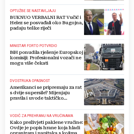
OPTUŽBE SE NASTAVLJAJU
BUKNUO VERBALNI RAT Vučić i
Helez se posvađali oko Bugojna,
padaju teške riječi
MINISTAR FORTO POTVRDIO
BiH ponudila rješenje Europskoj
komisiji: Profesionalni vozači ne
mogu više čekati
DVOSTRUKA OPASNOST
Amerikanci se pripremaju za rat
s dvije supersile? Mijenjaju
pravila i uvode taktičko
nuklearno oružje
VODIČ ZA PREHRANU NA VRUĆINAMA
Kako preživjeti paklene vrućine:
Ovdje je popis hrane koja hladi
organizam i napitaka s kojima si