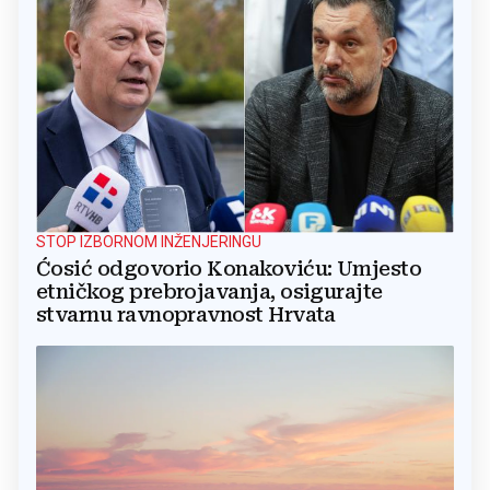
STOP IZBORNOM INŽENJERINGU
Ćosić odgovorio Konakoviću: Umjesto
etničkog prebrojavanja, osigurajte
stvarnu ravnopravnost Hrvata