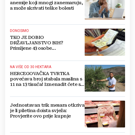
anemije koji mnogi zanemaruju,
a može skrivati teške bolesti
DONOSIMO
TKO JE DOBIO
DRŽAVLJANSTVO BIH?
Primljene 43 osobe...
NA VIŠE OD 30 HEKTARA
HERCEGOVAČKA TVRTKA
povećava broj stabala maslina s
11 na 13 tisuća! Iznenadit ćete se
kako ih štite
Jednostavan trik mesara otkriva
je li piletina doista svježa:
Provjerite ovo prije kupnje