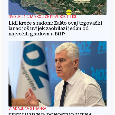
OVO JE 21 GRAD KOJI ĆE PRVI DOBITI LIDL
Lidl kreće s radom: Zašto ovaj trgovački
lanac još uvijek zaobilazi jedan od
najvećih gradova u BiH?
VLADAJUĆA STRANKA
EKSKLUZIVNO: DONOSIMO IMENA