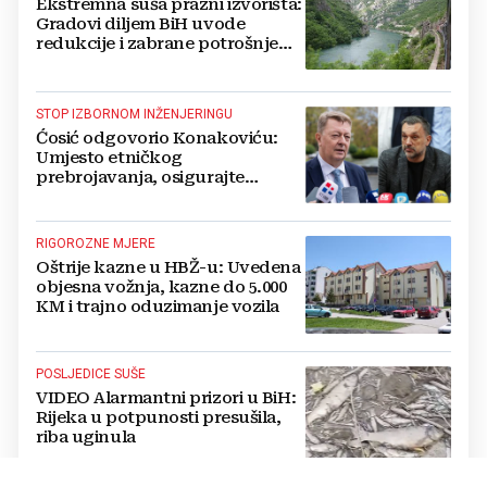
Ekstremna suša prazni izvorišta:
Gradovi diljem BiH uvode
redukcije i zabrane potrošnje
vode, posebno teško u
Hercegovini
STOP IZBORNOM INŽENJERINGU
Ćosić odgovorio Konakoviću:
Umjesto etničkog
prebrojavanja, osigurajte
stvarnu ravnopravnost Hrvata
RIGOROZNE MJERE
Oštrije kazne u HBŽ-u: Uvedena
objesna vožnja, kazne do 5.000
KM i trajno oduzimanje vozila
POSLJEDICE SUŠE
VIDEO Alarmantni prizori u BiH:
Rijeka u potpunosti presušila,
riba uginula