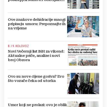
kuće
Ove znakove dehidracije mnogi
pripisuju umoru: Prepoznajte ih
na vrijeme
8. I 9. KOLOVOZ
Novi Večernji list BiH za vikend:
Aktualne priče, analize i novi
broj Obzora
Ovo su nove cijene goriva? Evo
što vozače čeka od utorka
Umor koji ne prolazi: ovo je oblik