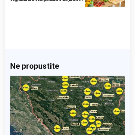
činite 'medvjeđu uslugu'
Ne propustite