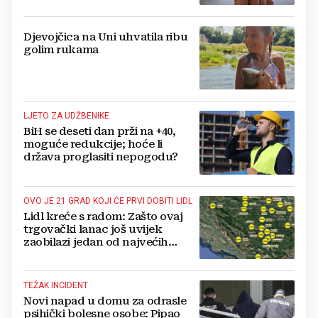
Djevojčica na Uni uhvatila ribu
golim rukama
LJETO ZA UDŽBENIKE
BiH se deseti dan prži na +40,
moguće redukcije; hoće li
država proglasiti nepogodu?
OVO JE 21 GRAD KOJI ĆE PRVI DOBITI LIDL
Lidl kreće s radom: Zašto ovaj
trgovački lanac još uvijek
zaobilazi jedan od najvećih
gradova u BiH?
TEŽAK INCIDENT
Novi napad u domu za odrasle
psihički bolesne osobe: Pipao