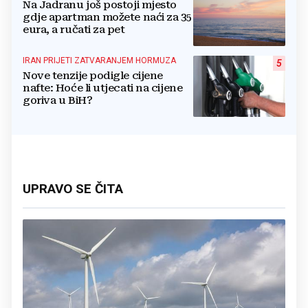
Na Jadranu još postoji mjesto
gdje apartman možete naći za 35
eura, a ručati za pet
IRAN PRIJETI ZATVARANJEM HORMUZA
5
Nove tenzije podigle cijene
nafte: Hoće li utjecati na cijene
goriva u BiH?
UPRAVO SE ČITA