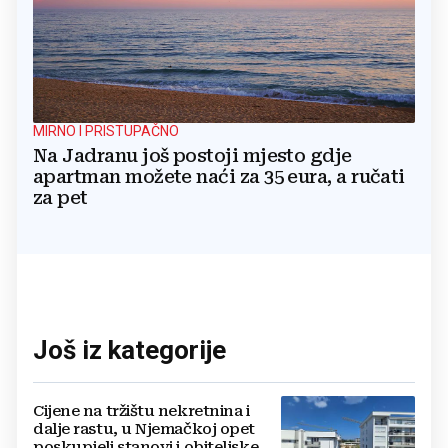
MIRNO I PRISTUPAČNO
Na Jadranu još postoji mjesto gdje
apartman možete naći za 35 eura, a ručati
za pet
Još iz kategorije
Cijene na tržištu nekretnina i
dalje rastu, u Njemačkoj opet
poskupjeli stanovi i obiteljske