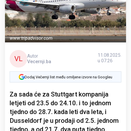
www.tripadvisor.com
11.08.2025.
Autor
VL
u 07:26
Vecernji.ba
Dodaj Večernji list među omiljene izvore na Googleu
Za sada će za Stuttgart kompanija
letjeti od 23.5 do 24.10. i to jednom
tjedno do 28.7. kada leti dva leta, i
Dusseldorf je u prodaji od 2.5. jednom
tjedno, a od 21.7. dva puta tjedno