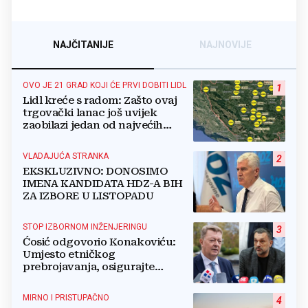
NAJČITANIJE
NAJNOVIJE
OVO JE 21 GRAD KOJI ĆE PRVI DOBITI LIDL
1
Lidl kreće s radom: Zašto ovaj
trgovački lanac još uvijek
zaobilazi jedan od najvećih
gradova u BiH?
VLADAJUĆA STRANKA
2
EKSKLUZIVNO: DONOSIMO
IMENA KANDIDATA HDZ-A BIH
ZA IZBORE U LISTOPADU
STOP IZBORNOM INŽENJERINGU
3
Ćosić odgovorio Konakoviću:
Umjesto etničkog
prebrojavanja, osigurajte
stvarnu ravnopravnost Hrvata
MIRNO I PRISTUPAČNO
4