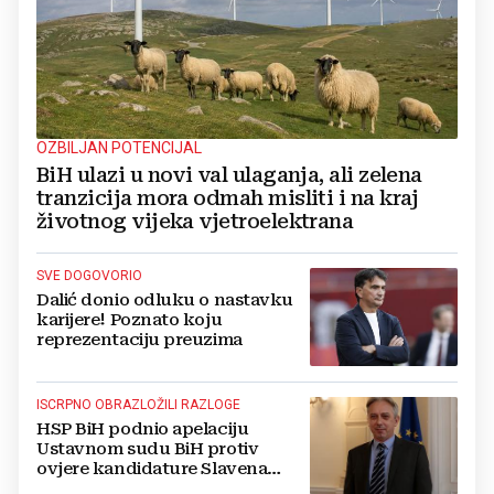
OZBILJAN POTENCIJAL
BiH ulazi u novi val ulaganja, ali zelena
tranzicija mora odmah misliti i na kraj
životnog vijeka vjetroelektrana
SVE DOGOVORIO
Dalić donio odluku o nastavku
karijere! Poznato koju
reprezentaciju preuzima
ISCRPNO OBRAZLOŽILI RAZLOGE
HSP BiH podnio apelaciju
Ustavnom sudu BiH protiv
ovjere kandidature Slavena
Kovačevića