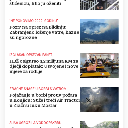
štićenicu, htio ju oženiti
"NE PONOVIMO 2022. GODINU"
Poziv na oprez na Blidinju:
Zabranjeno loženje vatre, kazne
su rigorozne
IZGLASAN OPSEŽAN PAKET
HBŽ osigurao 3,2 milijuna KM za
dječji doplatak: Usvojene i nove
mjere za rodilje
ZRAČNE SNAGE U BORBI S VATROM
Pojačanje u borbi protiv požara
u Konjicu: Stiže i treći Air Tractor
u Zračnu luku Mostar
SUŠA UGROZILA VODOOPSKRBU