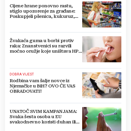
Cijene hrane ponovno rastu,
stiglo upozorenje za građane:
Poskupjeli pšenica, kukuruz,
šećer i biljna ulja
Žvakaća guma u borbi protiv
raka: Znanstvenici su razvili
moćno oružje koje uništava HPV
i bakterije
DOBRA VIJEST
Rodbina vam šalje novce iz
Njemačke u BiH? OVO ĆE VAS
OBRADOVATI!
UNATOČ SVIM KAMPANJAMA:
Svaka šesta osoba u EU
svakodnevno koristi duhan ili
srodne proizvode