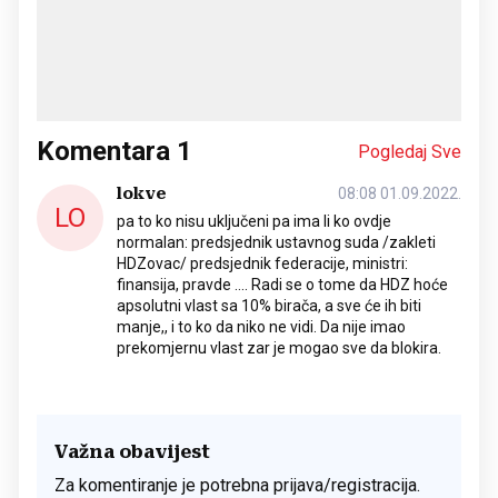
Komentara
1
Pogledaj Sve
lokve
08:08 01.09.2022.
LO
pa to ko nisu uključeni pa ima li ko ovdje
normalan: predsjednik ustavnog suda /zakleti
HDZovac/ predsjednik federacije, ministri:
finansija, pravde .... Radi se o tome da HDZ hoće
apsolutni vlast sa 10% birača, a sve će ih biti
manje,, i to ko da niko ne vidi. Da nije imao
prekomjernu vlast zar je mogao sve da blokira.
Važna obavijest
Za komentiranje je potrebna prijava/registracija.