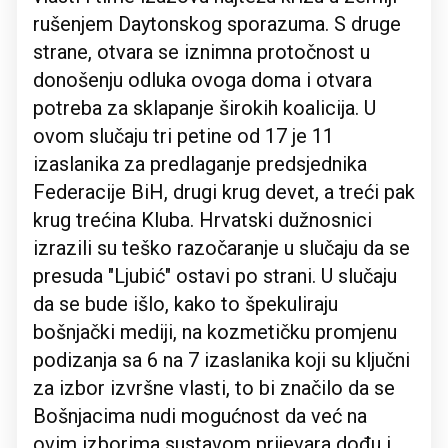
rušenjem Daytonskog sporazuma. S druge
strane, otvara se iznimna protočnost u
donošenju odluka ovoga doma i otvara
potreba za sklapanje širokih koalicija. U
ovom slučaju tri petine od 17 je 11
izaslanika za predlaganje predsjednika
Federacije BiH, drugi krug devet, a treći pak
krug trećina Kluba. Hrvatski dužnosnici
izrazili su teško razočaranje u slučaju da se
presuda "Ljubić" ostavi po strani. U slučaju
da se bude išlo, kako to špekuliraju
bošnjački mediji, na kozmetičku promjenu
podizanja sa 6 na 7 izaslanika koji su ključni
za izbor izvršne vlasti, to bi značilo da se
Bošnjacima nudi mogućnost da već na
ovim izborima sustavom prijevara dođu i