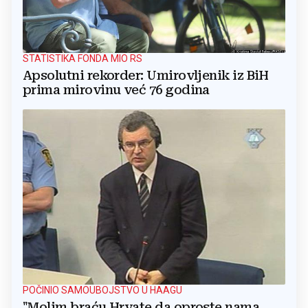
STATISTIKA FONDA MIO RS
Apsolutni rekorder: Umirovljenik iz BiH
prima mirovinu već 76 godina
POČINIO SAMOUBOJSTVO U HAAGU
"Molim braću Hrvate da oproste nama