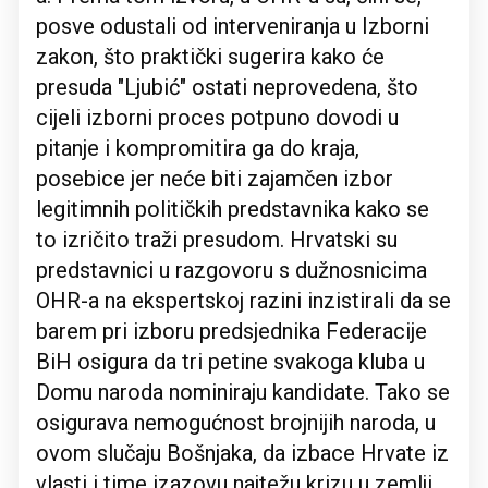
posve odustali od interveniranja u Izborni
zakon, što praktički sugerira kako će
presuda "Ljubić" ostati neprovedena, što
cijeli izborni proces potpuno dovodi u
pitanje i kompromitira ga do kraja,
posebice jer neće biti zajamčen izbor
legitimnih političkih predstavnika kako se
to izričito traži presudom. Hrvatski su
predstavnici u razgovoru s dužnosnicima
OHR-a na ekspertskoj razini inzistirali da se
barem pri izboru predsjednika Federacije
BiH osigura da tri petine svakoga kluba u
Domu naroda nominiraju kandidate. Tako se
osigurava nemogućnost brojnijih naroda, u
ovom slučaju Bošnjaka, da izbace Hrvate iz
vlasti i time izazovu najtežu krizu u zemlji