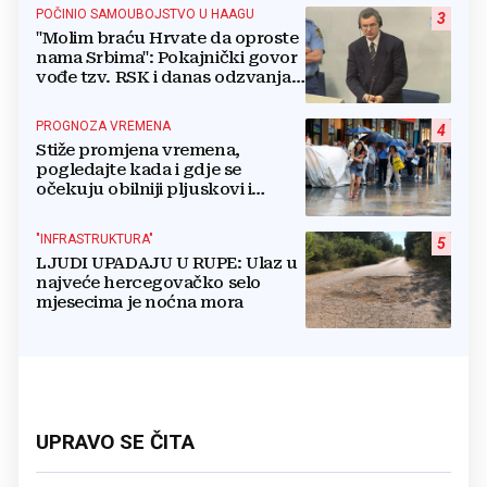
POČINIO SAMOUBOJSTVO U HAAGU
3
"Molim braću Hrvate da oproste
nama Srbima": Pokajnički govor
vođe tzv. RSK i danas odzvanja
na obljetnicu Oluje
PROGNOZA VREMENA
4
Stiže promjena vremena,
pogledajte kada i gdje se
očekuju obilniji pljuskovi i
grmljavina
"INFRASTRUKTURA"
5
LJUDI UPADAJU U RUPE: Ulaz u
najveće hercegovačko selo
mjesecima je noćna mora
UPRAVO SE ČITA