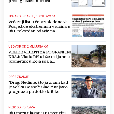
prvih glasačkih listića
TISKANO IZDANJE, 6. KOLOVOZA
Večernji list u četvrtak donosi:
Posljedice ekstremnih vrućina u
BiH, rekordan odaziv na
Mladifestu, njemački projekt u
Grudama s plaćom od 2500 KM
UGOVOR OD 2 MILIJUNA KM
VELIKE VIJESTI ZA POGRANIČNI
KRAJ: Vlada RH ulaže milijune u
prometnicu koja spaja
Hercegovinu i Hrvatsku
OPĆE ZNANJE
"Dragi Nedime, što ja znam kad
je Velika Gospa?: Sladić najavio
prognozu pa dobio kritike
RIZIK OD POPLAVA
BiH mora ulagati u prevenciju,