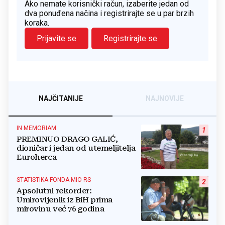
Ako nemate korisnički račun, izaberite jedan od
dva ponuđena načina i registrirajte se u par brzih
koraka.
Prijavite se
Registrirajte se
NAJČITANIJE
NAJNOVIJE
IN MEMORIAM
1
PREMINUO DRAGO GALIĆ,
dioničar i jedan od utemeljitelja
Euroherca
STATISTIKA FONDA MIO RS
2
Apsolutni rekorder:
Umirovljenik iz BiH prima
mirovinu već 76 godina