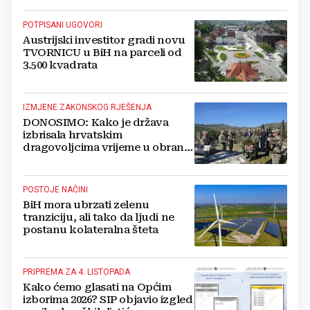
POTPISANI UGOVORI
Austrijski investitor gradi novu
TVORNICU u BiH na parceli od
3.500 kvadrata
IZMJENE ZAKONSKOG RJEŠENJA
DONOSIMO: Kako je država
izbrisala hrvatskim
dragovoljcima vrijeme u obrani
BiH
POSTOJE NAČINI
BiH mora ubrzati zelenu
tranziciju, ali tako da ljudi ne
postanu kolateralna šteta
PRIPREMA ZA 4. LISTOPADA
Kako ćemo glasati na Općim
izborima 2026? SIP objavio izgled