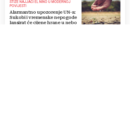
STIŽE NAJJAČI EL NIÑO U MODERNOJ
POVIJESTI
Alarmantno upozorenje UN-a:
Sukobi i vremenske nepogode
lansirat će cijene hrane u nebo
MUP HNŽ UPOZORAVA
Povećan broj ozljeda u SKB
Mostar: Električni romobili
najopasniji ljeti, stradavaju
uglavnom djeca
EGZODUS LIJEČNIKA IZ JAVNOG SEKTORA
Od 2.250 KM do više od 3.000 eura
u EU: Koliko su doista plaćeni
naši liječnici?
ODLIČNE VIJESTI
Stižu protupožarni zrakoplovi u
FBiH, Zračna luka Mostar dobiva
ključnu operativnu ulogu