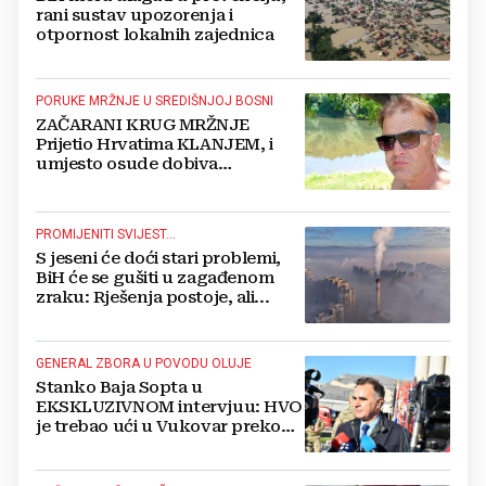
rani sustav upozorenja i
otpornost lokalnih zajednica
PORUKE MRŽNJE U SREDIŠNJOJ BOSNI
ZAČARANI KRUG MRŽNJE
Prijetio Hrvatima KLANJEM, i
umjesto osude dobiva
POTPORU
PROMIJENITI SVIJEST...
S jeseni će doći stari problemi,
BiH će se gušiti u zagađenom
zraku: Rješenja postoje, ali...
GENERAL ZBORA U POVODU OLUJE
Stanko Baja Sopta u
EKSKLUZIVNOM intervjuu: HVO
je trebao ući u Vukovar preko
Marinaca, Bogdanovaca i
Bršadina