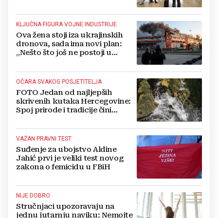
gledati s rezervom'
KLJUČNA FIGURA VOJNE INDUSTRIJE
Ova žena stoji iza ukrajinskih
dronova, sada ima novi plan:
„Nešto što još ne postoji u
svijetu“
OČARA SVAKOG POSJETITELJA
FOTO Jedan od najljepših
skrivenih kutaka Hercegovine:
Spoj prirode i tradicije čini
Koćušu jedinstvenom
destinacijom
VAŽAN PRAVNI TEST
Suđenje za ubojstvo Aldine
Jahić prvi je veliki test novog
zakona o femicidu u FBiH
NIJE DOBRO
Stručnjaci upozoravaju na
jednu jutarnju naviku: Nemojte