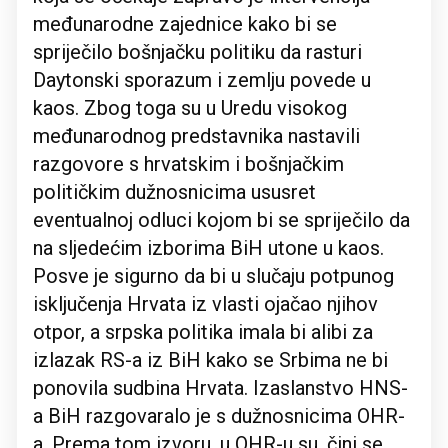
međunarodne zajednice kako bi se
spriječilo bošnjačku politiku da rasturi
Daytonski sporazum i zemlju povede u
kaos. Zbog toga su u Uredu visokog
međunarodnog predstavnika nastavili
razgovore s hrvatskim i bošnjačkim
političkim dužnosnicima ususret
eventualnoj odluci kojom bi se spriječilo da
na sljedećim izborima BiH utone u kaos.
Posve je sigurno da bi u slučaju potpunog
isključenja Hrvata iz vlasti ojačao njihov
otpor, a srpska politika imala bi alibi za
izlazak RS-a iz BiH kako se Srbima ne bi
ponovila sudbina Hrvata. Izaslanstvo HNS-
a BiH razgovaralo je s dužnosnicima OHR-
a. Prema tom izvoru, u OHR-u su, čini se,