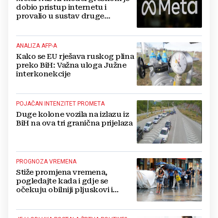
dobio pristup internetu i
provalio u sustav druge
kompanije
ANALIZA AFP-A
Kako se EU rješava ruskog plina
preko BiH: Važna uloga Južne
interkonekcije
POJAČAN INTENZITET PROMETA
Duge kolone vozila na izlazu iz
BiH na ova tri granična prijelaza
PROGNOZA VREMENA
Stiže promjena vremena,
pogledajte kada i gdje se
očekuju obilniji pljuskovi i
grmljavina