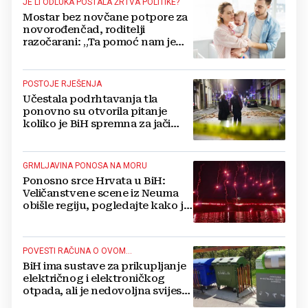
JE LI ODLUKA POSTALA ŽRTVA POLITIKE?
Mostar bez novčane potpore za
novorođenčad, roditelji
razočarani: „Ta pomoć nam je
itekako potrebna“
POSTOJE RJEŠENJA
Učestala podrhtavanja tla
ponovno su otvorila pitanje
koliko je BiH spremna za jači
potres
GRMLJAVINA PONOSA NA MORU
Ponosno srce Hrvata u BiH:
Veličanstvene scene iz Neuma
obišle regiju, pogledajte kako je
proslavljena "Oluja"
POVESTI RAČUNA O OVOM...
BiH ima sustave za prikupljanje
električnog i elektroničkog
otpada, ali je nedovoljna svijest
najveći problem