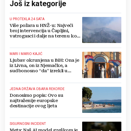
Još iz kategorije
U PROTEKLA 24 SATA
Više požara u HNŽ-u: Najveći
broj intervencija u Čapljini,
vatrogasci i dalje na terenu kod
Konjica
MARI I MARIO KAJIĆ
Ljubav okrunjena u BiH: Ona je
iz Livna, on iz Njemačke, a
sudbonosno “da” izrekli u
Kreševu, otkrili su zašto
JEDNA DRŽAVA OBARA REKORDE
Donosimo popis: Ovo su
najtraženije europske
destinacije ovog ljeta
SIGURNOSNI INCIDENT
Meta: Naš AI model greškom je