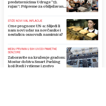
predstavnicima Udruge "13.
rujan“: Pripreme za obilježavanje
oslobođenja kraljevskog grada
Jajca
STIŽE NOVI VAL INFLACIJE
Crne prognoze UN-a: Slijedi li
nam novi udar na novčanike i
nestašica osnovnih namirnica?
MEĐU PRVIMA U BIH UVODI PAMETNE
SENZORE
Zaboravite na kruženje gradom:
Mostar dobiva Smart Parking
koji štedi i vrijeme i gorivo
OCEANOGRAFI UPOZORAVAJU
Dva rijetka oceanska fenomena
promijenit će zimu pred nama,
evo što nas očekuje