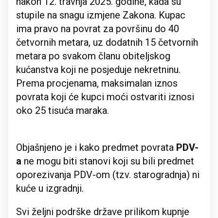
nakon 12. travnja 2025. godine, kada su
stupile na snagu izmjene Zakona. Kupac
ima pravo na povrat za površinu do 40
četvornih metara, uz dodatnih 15 četvornih
metara po svakom članu obiteljskog
kućanstva koji ne posjeduje nekretninu.
Prema procjenama, maksimalan iznos
povrata koji će kupci moći ostvariti iznosi
oko 25 tisuća maraka.
Objašnjeno je i kako predmet povrata
PDV-
a
ne mogu biti stanovi koji su bili predmet
oporezivanja PDV-om (tzv. starogradnja) ni
kuće u izgradnji.
Svi željni podrške države prilikom kupnje