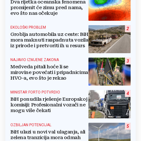
Dva rijetka oceanska fenomena
promijenit će zimu pred nama,
evo što nas očekuje
EKOLOŠKI PROBLEM
2
Groblja automobila uz ceste: BiH
mora maknuti raspadnuta vozila
iz prirode i pretvoriti ih u resurs
NAJAVIO IZMJENE ZAKONA
3
Medveda pitali hoće li se
mirovine povećati i pripadnicima
HVO-a, evo što je rekao
MINISTAR FORTO POTVRDIO
4
BiH ponudila rješenje Europskoj
komisiji: Profesionalni vozači ne
mogu više čekati
OZBILJAN POTENCIJAL
5
BiH ulazi u novi val ulaganja, ali
zelena tranzicija mora odmah