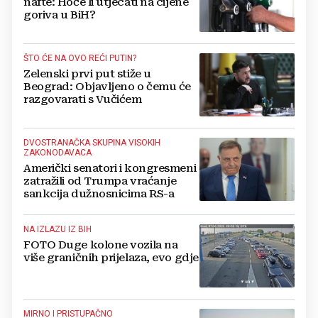
nafte: Hoće li utjecati na cijene
goriva u BiH?
ŠTO ĆE NA OVO REĆI PUTIN?
Zelenski prvi put stiže u
Beograd: Objavljeno o čemu će
razgovarati s Vučićem
DVOSTRANAČKA SKUPINA VISOKIH
ZAKONODAVACA
Američki senatori i kongresmeni
zatražili od Trumpa vraćanje
sankcija dužnosnicima RS-a
NA IZLAZU IZ BIH
FOTO Duge kolone vozila na
više graničnih prijelaza, evo gdje
MIRNO I PRISTUPAČNO