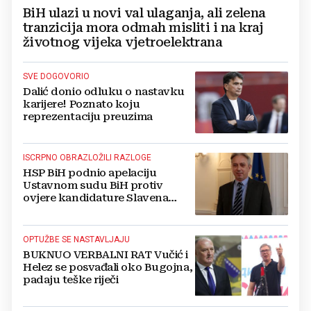
BiH ulazi u novi val ulaganja, ali zelena
tranzicija mora odmah misliti i na kraj
životnog vijeka vjetroelektrana
SVE DOGOVORIO
Dalić donio odluku o nastavku
karijere! Poznato koju
reprezentaciju preuzima
ISCRPNO OBRAZLOŽILI RAZLOGE
HSP BiH podnio apelaciju
Ustavnom sudu BiH protiv
ovjere kandidature Slavena
Kovačevića
OPTUŽBE SE NASTAVLJAJU
BUKNUO VERBALNI RAT Vučić i
Helez se posvađali oko Bugojna,
padaju teške riječi