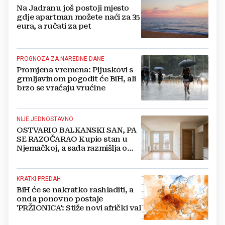
Na Jadranu još postoji mjesto
gdje apartman možete naći za 35
eura, a ručati za pet
PROGNOZA ZA NAREDNE DANE
Promjena vremena: Pljuskovi s
grmljavinom pogodit će BiH, ali
brzo se vraćaju vrućine
NIJE JEDNOSTAVNO
OSTVARIO BALKANSKI SAN, PA
SE RAZOČARAO Kupio stan u
Njemačkoj, a sada razmišlja o
povratku
KRATKI PREDAH
BiH će se nakratko rashladiti, a
onda ponovno postaje
'PRŽIONICA': Stiže novi afrički val