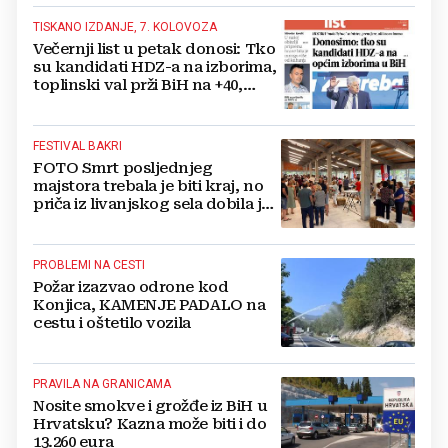
TISKANO IZDANJE, 7. KOLOVOZA
Večernji list u petak donosi: Tko
su kandidati HDZ-a na izborima,
toplinski val prži BiH na +40,
moguće redukcije...
FESTIVAL BAKRI
FOTO Smrt posljednjeg
majstora trebala je biti kraj, no
priča iz livanjskog sela dobila je
neočekivan nastavak
PROBLEMI NA CESTI
Požar izazvao odrone kod
Konjica, KAMENJE PADALO na
cestu i oštetilo vozila
PRAVILA NA GRANICAMA
Nosite smokve i grožđe iz BiH u
Hrvatsku? Kazna može biti i do
13.260 eura