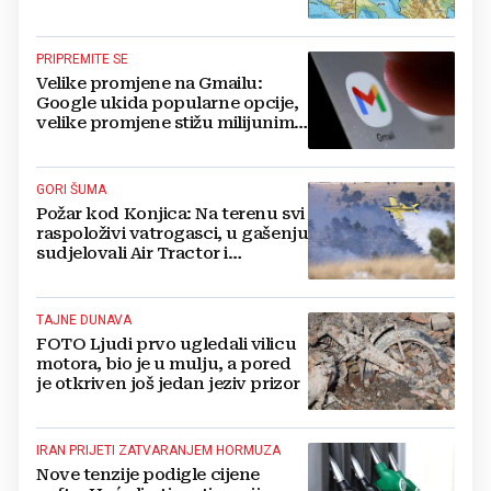
PRIPREMITE SE
Velike promjene na Gmailu:
Google ukida popularne opcije,
velike promjene stižu milijunima
korisnika
GORI ŠUMA
Požar kod Konjica: Na terenu svi
raspoloživi vatrogasci, u gašenju
sudjelovali Air Tractor i
helikopter
TAJNE DUNAVA
FOTO Ljudi prvo ugledali vilicu
motora, bio je u mulju, a pored
je otkriven još jedan jeziv prizor
IRAN PRIJETI ZATVARANJEM HORMUZA
Nove tenzije podigle cijene