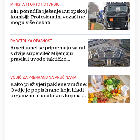
MINISTAR FORTO POTVRDIO
BiH ponudila rješenje Europskoj
komisiji: Profesionalni vozači ne
mogu više čekati
DVOSTRUKA OPASNOST
Amerikanci se pripremaju za rat
s dvije supersile? Mijenjaju
pravila i uvode taktičko
nuklearno oružje
VODIČ ZA PREHRANU NA VRUĆINAMA
Kako preživjeti paklene vrućine:
Ovdje je popis hrane koja hladi
organizam i napitaka s kojima si
činite 'medvjeđu uslugu'