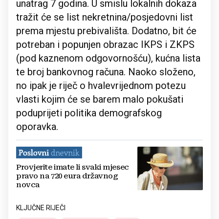
unatrag 7 godina. U smislu lokalnih dokaza
tražit će se list nekretnina/posjedovni list
prema mjestu prebivališta. Dodatno, bit će
potreban i popunjen obrazac IKPS i ZKPS
(pod kaznenom odgovornošću), kućna lista
te broj bankovnog računa. Naoko složeno,
no ipak je riječ o hvalevrijednom potezu
vlasti kojim će se barem malo pokušati
poduprijeti politika demografskog
oporavka.
Provjerite imate li svaki mjesec
pravo na 720 eura državnog
novca
KLJUČNE RIJEČI