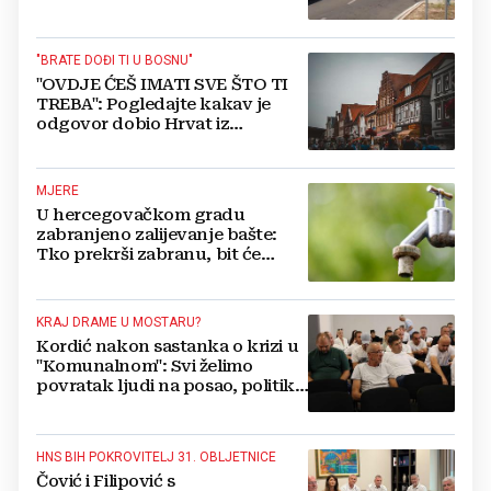
"BRATE DOĐI TI U BOSNU"
"OVDJE ĆEŠ IMATI SVE ŠTO TI
TREBA": Pogledajte kakav je
odgovor dobio Hrvat iz
Münchena kad je pitao treba li
se vratiti kući
MJERE
U hercegovačkom gradu
zabranjeno zalijevanje bašte:
Tko prekrši zabranu, bit će
isključen s mreže i novčano
kažnjen
KRAJ DRAME U MOSTARU?
Kordić nakon sastanka o krizi u
"Komunalnom": Svi želimo
povratak ljudi na posao, politika
mora dalje od ovoga
HNS BIH POKROVITELJ 31. OBLJETNICE
Čović i Filipović s