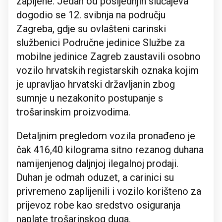
zapljene. Jedan od posljednjih slučajeva
dogodio se 12. svibnja na području
Zagreba, gdje su ovlašteni carinski
službenici Područne jedinice Službe za
mobilne jedinice Zagreb zaustavili osobno
vozilo hrvatskih registarskih oznaka kojim
je upravljao hrvatski državljanin zbog
sumnje u nezakonito postupanje s
trošarinskim proizvodima.
Detaljnim pregledom vozila pronađeno je
čak 416,40 kilograma sitno rezanog duhana
namijenjenog daljnjoj ilegalnoj prodaji.
Duhan je odmah oduzet, a carinici su
privremeno zaplijenili i vozilo korišteno za
prijevoz robe kao sredstvo osiguranja
naplate trošarinskog duga.