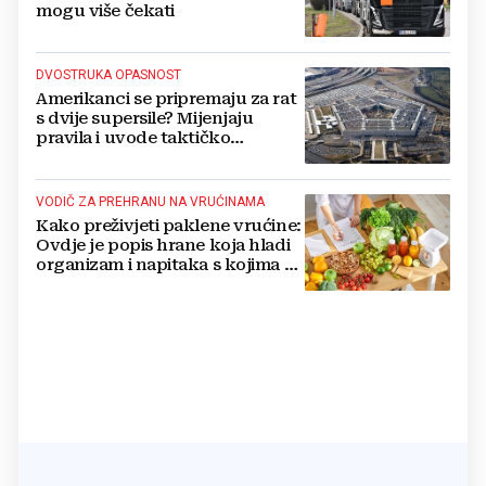
mogu više čekati
DVOSTRUKA OPASNOST
Amerikanci se pripremaju za rat
s dvije supersile? Mijenjaju
pravila i uvode taktičko
nuklearno oružje
VODIČ ZA PREHRANU NA VRUĆINAMA
Kako preživjeti paklene vrućine:
Ovdje je popis hrane koja hladi
organizam i napitaka s kojima si
činite 'medvjeđu uslugu'