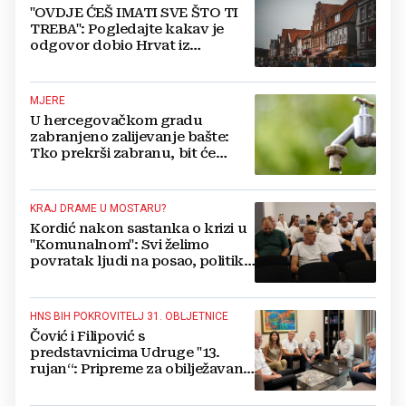
"OVDJE ĆEŠ IMATI SVE ŠTO TI
TREBA": Pogledajte kakav je
odgovor dobio Hrvat iz
Münchena kad je pitao treba li
se vratiti kući
MJERE
U hercegovačkom gradu
zabranjeno zalijevanje bašte:
Tko prekrši zabranu, bit će
isključen s mreže i novčano
kažnjen
KRAJ DRAME U MOSTARU?
Kordić nakon sastanka o krizi u
"Komunalnom": Svi želimo
povratak ljudi na posao, politika
mora dalje od ovoga
HNS BIH POKROVITELJ 31. OBLJETNICE
Čović i Filipović s
predstavnicima Udruge "13.
rujan“: Pripreme za obilježavanje
oslobođenja kraljevskog grada
Jajca