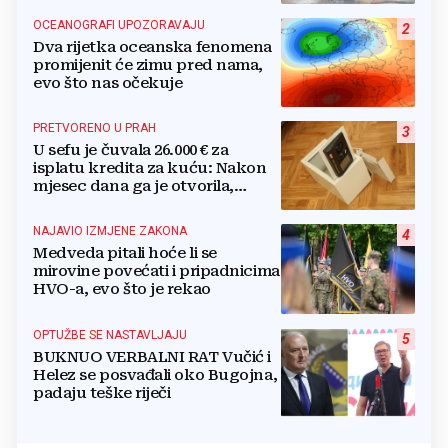
OCEANOGRAFI UPOZORAVAJU
2
Dva rijetka oceanska fenomena
promijenit će zimu pred nama,
evo što nas očekuje
PRETVORENO U PRAH
3
U sefu je čuvala 26.000 € za
isplatu kredita za kuću: Nakon
mjesec dana ga je otvorila,
pozlilo joj je
NAJAVIO IZMJENE ZAKONA
4
Medveda pitali hoće li se
mirovine povećati i pripadnicima
HVO-a, evo što je rekao
OPTUŽBE SE NASTAVLJAJU
5
BUKNUO VERBALNI RAT Vučić i
Helez se posvađali oko Bugojna,
padaju teške riječi