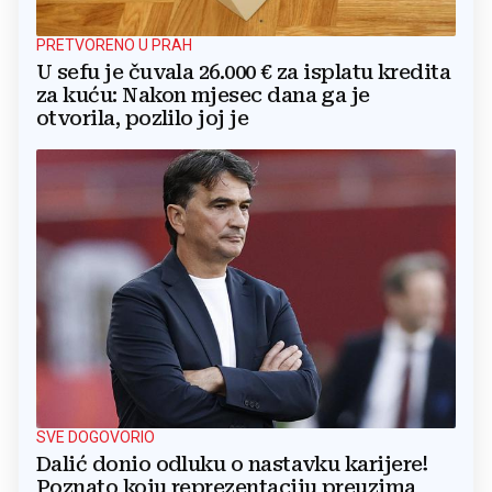
PRETVORENO U PRAH
U sefu je čuvala 26.000 € za isplatu kredita
za kuću: Nakon mjesec dana ga je
otvorila, pozlilo joj je
SVE DOGOVORIO
Dalić donio odluku o nastavku karijere!
Poznato koju reprezentaciju preuzima