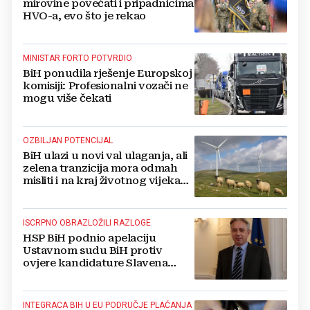
mirovine povećati i pripadnicima
HVO-a, evo što je rekao
MINISTAR FORTO POTVRDIO
BiH ponudila rješenje Europskoj
komisiji: Profesionalni vozači ne
mogu više čekati
OZBILJAN POTENCIJAL
BiH ulazi u novi val ulaganja, ali
zelena tranzicija mora odmah
misliti i na kraj životnog vijeka
vjetroelektrana
ISCRPNO OBRAZLOŽILI RAZLOGE
HSP BiH podnio apelaciju
Ustavnom sudu BiH protiv
ovjere kandidature Slavena
Kovačevića
INTEGRACA BIH U EU PODRUČJE PLAĆANJA