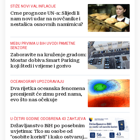
STIŽE NOVI VAL INFLACIJE
Crne prognoze UN-a: Slijedi li
nam novi udar na novčanike i
nestašica osnovnih namirnica?
MEĐU PRVIMA U BIH UVODI PAMETNE
SENZORE
Zaboravite na kruženje gradom:
Mostar dobiva Smart Parking
koji štedi i vrijeme i gorivo
OCEANOGRAFI UPOZORAVAJU
Dva rijetka oceanska fenomena
promijenit će zimu pred nama,
evo što nas očekuje
U ČETIRI GODINE ODOBRENA 43 ZAHTJEVA
Državljanstvo BiH po posebnim
uvjetima: Tko su osobe od
"osobite koristi" i kako ostvaruju