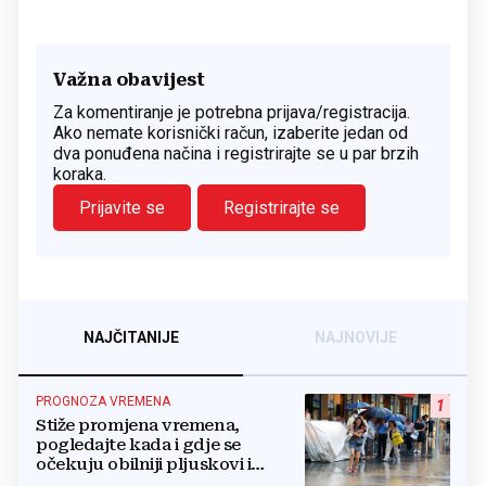
Važna obavijest
Za komentiranje je potrebna prijava/registracija.
Ako nemate korisnički račun, izaberite jedan od
dva ponuđena načina i registrirajte se u par brzih
koraka.
Prijavite se
Registrirajte se
NAJČITANIJE
NAJNOVIJE
PROGNOZA VREMENA
1
Stiže promjena vremena,
pogledajte kada i gdje se
očekuju obilniji pljuskovi i
grmljavina