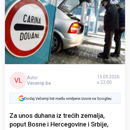
15.05.2026.
Autor
VL
u 22:00
Vecernji.ba
Dodaj Večernji list među omiljene izvore na Googleu
Za unos duhana iz trećih zemalja,
poput Bosne i Hercegovine i Srbije,