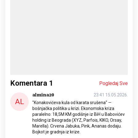
Komentara
1
Pogledaj Sve
almina20
23:41 15.05.2026.
AL
"Konakovićeva kula od karata srušena" —
bošnjačka politika u krizi. Ekonomska kriza
paralelno: 18,5M KM godišnje iz BiH u Babovićev
holding iz Beograda (XYZ, Parfois, KIKO, Orsay,
Marella). Crvena Jabuka, Pink, Ananas dodaju.
Bojkot je gradnja iz krize.