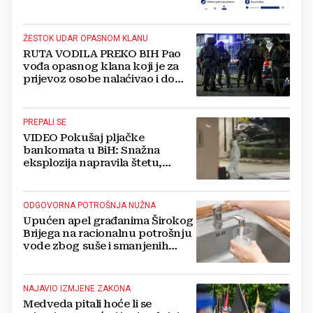
to pravo?
ŽESTOK UDAR OPASNOM KLANU
RUTA VODILA PREKO BIH Pao
vođa opasnog klana koji je za
prijevoz osobe nalaćivao i do
10.000 eura
PREPALI SE
VIDEO Pokušaj pljačke
bankomata u BiH: Snažna
eksplozija napravila štetu,
stanari natjerali pljačkaše u bijeg
ODGOVORNA POTROŠNJA NUŽNA
Upućen apel građanima Širokog
Brijega na racionalnu potrošnju
vode zbog suše i smanjenih
zaliha
NAJAVIO IZMJENE ZAKONA
Medveda pitali hoće li se