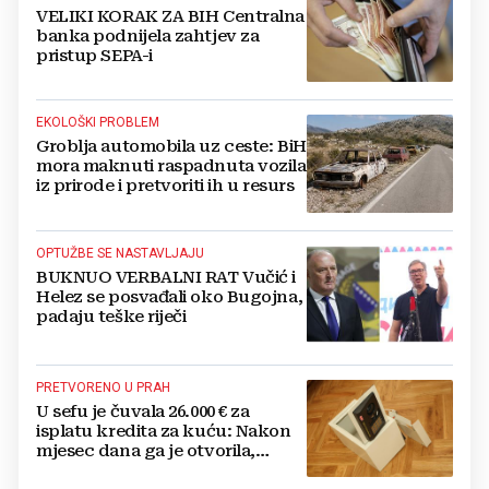
VELIKI KORAK ZA BIH Centralna
banka podnijela zahtjev za
pristup SEPA-i
EKOLOŠKI PROBLEM
Groblja automobila uz ceste: BiH
mora maknuti raspadnuta vozila
iz prirode i pretvoriti ih u resurs
OPTUŽBE SE NASTAVLJAJU
BUKNUO VERBALNI RAT Vučić i
Helez se posvađali oko Bugojna,
padaju teške riječi
PRETVORENO U PRAH
U sefu je čuvala 26.000 € za
isplatu kredita za kuću: Nakon
mjesec dana ga je otvorila,
pozlilo joj je