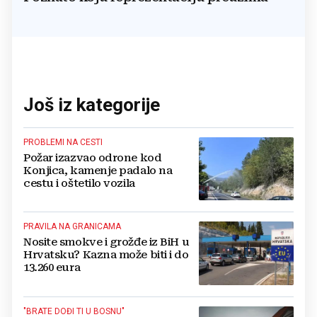
Još iz kategorije
PROBLEMI NA CESTI
Požar izazvao odrone kod
Konjica, kamenje padalo na
cestu i oštetilo vozila
PRAVILA NA GRANICAMA
Nosite smokve i grožđe iz BiH u
Hrvatsku? Kazna može biti i do
13.260 eura
"BRATE DOĐI TI U BOSNU"