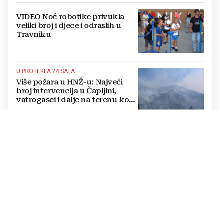
VIDEO Noć robotike privukla
veliki broj i djece i odraslih u
Travniku
U PROTEKLA 24 SATA
Više požara u HNŽ-u: Najveći
broj intervencija u Čapljini,
vatrogasci i dalje na terenu kod
Konjica
MARI I MARIO KAJIĆ
Ljubav okrunjena u BiH: Ona je
iz Livna, on iz Njemačke, a
sudbonosno “da” izrekli u
Kreševu, otkrili su zašto
JEDNA DRŽAVA OBARA REKORDE
Donosimo popis: Ovo su
najtraženije europske
destinacije ovog ljeta