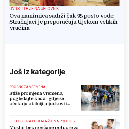
UVRSTITE JE NA JELOVNIK
Ova namirnica sadrži čak 95 posto vode:
Stručnjaci je preporučuju tijekom velikih
vrućina
Još iz kategorije
PROGNOZA VREMENA
Stiže promjena vremena,
pogledajte kada i gdje se
očekuju obilniji pljuskovi i
grmljavina
JE LI ODLUKA POSTALA ŽRTVA POLITIKE?
Mostar bez novčane potpore za