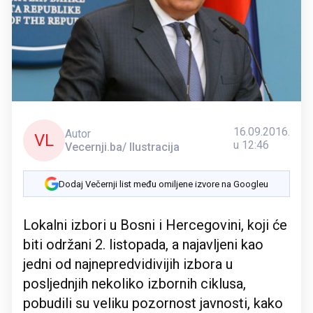
16.09.2016.
Autor
VL
u 12:46
Vecernji.ba/ Ilustracija
Dodaj Večernji list među omiljene izvore na Googleu
Lokalni izbori u Bosni i Hercegovini, koji će
biti održani 2. listopada, a najavljeni kao
jedni od najnepredvidivijih izbora u
posljednjih nekoliko izbornih ciklusa,
pobudili su veliku pozornost javnosti, kako