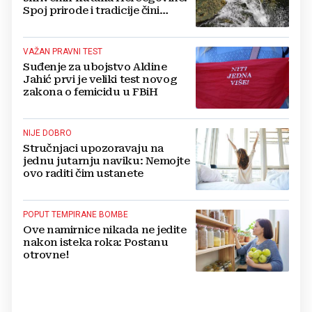
Spoj prirode i tradicije čini
Koćušu jedinstvenom
destinacijom
VAŽAN PRAVNI TEST
Suđenje za ubojstvo Aldine
Jahić prvi je veliki test novog
zakona o femicidu u FBiH
NIJE DOBRO
Stručnjaci upozoravaju na
jednu jutarnju naviku: Nemojte
ovo raditi čim ustanete
POPUT TEMPIRANE BOMBE
Ove namirnice nikada ne jedite
nakon isteka roka: Postanu
otrovne!