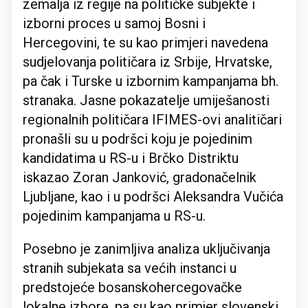
zemalja iz regije na političke subjekte i
izborni proces u samoj Bosni i
Hercegovini, te su kao primjeri navedena
sudjelovanja političara iz Srbije, Hrvatske,
pa čak i Turske u izbornim kampanjama bh.
stranaka. Jasne pokazatelje umiješanosti
regionalnih političara IFIMES-ovi analitičari
pronašli su u podršci koju je pojedinim
kandidatima u RS-u i Brčko Distriktu
iskazao Zoran Janković, gradonačelnik
Ljubljane, kao i u podršci Aleksandra Vučića
pojedinim kampanjama u RS-u.
Posebno je zanimljiva analiza uključivanja
stranih subjekata sa većih instanci u
predstojeće bosanskohercegovačke
lokalne izbore, pa su kao primjer slovenski