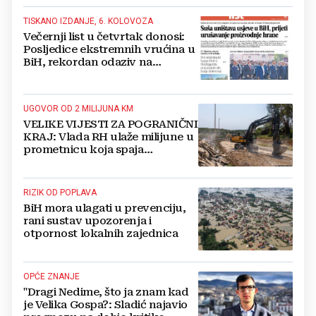
TISKANO IZDANJE, 6. KOLOVOZA
Večernji list u četvrtak donosi:
Posljedice ekstremnih vrućina u
BiH, rekordan odaziv na
Mladifestu, njemački projekt u
Grudama s plaćom od 2500 KM
UGOVOR OD 2 MILIJUNA KM
VELIKE VIJESTI ZA POGRANIČNI
KRAJ: Vlada RH ulaže milijune u
prometnicu koja spaja
Hercegovinu i Hrvatsku
RIZIK OD POPLAVA
BiH mora ulagati u prevenciju,
rani sustav upozorenja i
otpornost lokalnih zajednica
OPĆE ZNANJE
"Dragi Nedime, što ja znam kad
je Velika Gospa?: Sladić najavio