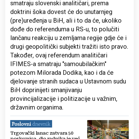
smatraju slovenski analitičari, prema
doktrini šoka dovest će do unutarnjeg
(pre)uređenja u BiH, ali i to da će, ukoliko
dođe do referenduma u RS-u, to polučiti
lančanu reakciju u zemljama regije gdje će i
drugi geopolitički subjekti tražiti isto pravo.
Također, ovaj referendum analitičari
IFIMES-a smatraju "samoubilačkim"
potezom Milorada Dodika, kao i da će
djelovanje stranih sudaca u Ustavnom sudu
BiH doprinijeti smanjivanju
provincijalizacije i politizacije u važnim,
državnim organima.
Trgovački lanac zatvara 50
poslovnica, dio radnika je već