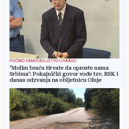
POČINIO SAMOUBOJSTVO U HAAGU
"Molim braću Hrvate da oproste nama
Srbima": Pokajnički govor vođe tzv. RSK i
danas odzvanja na obljetnicu Oluje