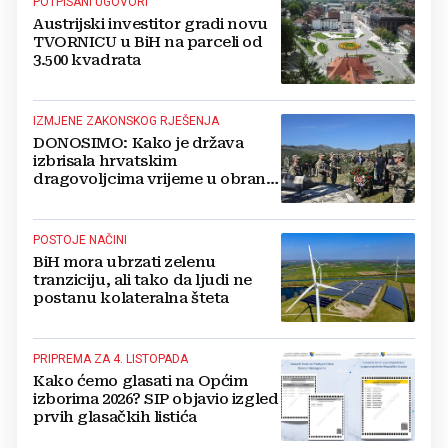
POTPISANI UGOVORI
Austrijski investitor gradi novu
TVORNICU u BiH na parceli od
3.500 kvadrata
IZMJENE ZAKONSKOG RJEŠENJA
DONOSIMO: Kako je država
izbrisala hrvatskim
dragovoljcima vrijeme u obrani
BiH
POSTOJE NAČINI
BiH mora ubrzati zelenu
tranziciju, ali tako da ljudi ne
postanu kolateralna šteta
PRIPREMA ZA 4. LISTOPADA
Kako ćemo glasati na Općim
izborima 2026? SIP objavio izgled
prvih glasačkih listića