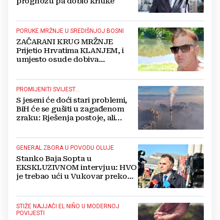
prognozu pa dobio kritike
PORUKE MRŽNJE U SREDIŠNJOJ BOSNI
ZAČARANI KRUG MRŽNJE
Prijetio Hrvatima KLANJEM, i
umjesto osude dobiva
POTPORU
PROMIJENITI SVIJEST...
S jeseni će doći stari problemi,
BiH će se gušiti u zagađenom
zraku: Rješenja postoje, ali...
GENERAL ZBORA U POVODU OLUJE
Stanko Baja Sopta u
EKSKLUZIVNOM intervjuu: HVO
je trebao ući u Vukovar preko
Marinaca, Bogdanovaca i
Bršadina
STIŽE NAJJAČI EL NIÑO U MODERNOJ
POVIJESTI