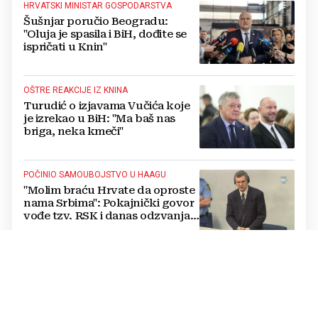
HRVATSKI MINISTAR GOSPODARSTVA
Šušnjar poručio Beogradu:
"Oluja je spasila i BiH, dođite se
ispričati u Knin"
OŠTRE REAKCIJE IZ KNINA
Turudić o izjavama Vučića koje
je izrekao u BiH: "Ma baš nas
briga, neka kmeči"
POČINIO SAMOUBOJSTVO U HAAGU
"Molim braću Hrvate da oproste
nama Srbima": Pokajnički govor
vođe tzv. RSK i danas odzvanja
na obljetnicu Oluje
ODLUKA SE NE ODNOSI NA POLITIČARE
Uskoro isplata za više od 21.000
radnika u BiH: Doznajte tko
dobiva i do 1.200 KM više uz
srpanjsku plaću