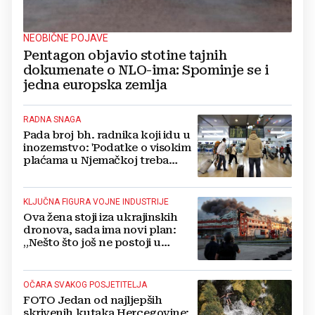
NEOBIČNE POJAVE
Pentagon objavio stotine tajnih
dokumenate o NLO-ima: Spominje se i
jedna europska zemlja
RADNA SNAGA
Pada broj bh. radnika koji idu u
inozemstvo: 'Podatke o visokim
plaćama u Njemačkoj treba
gledati s rezervom'
KLJUČNA FIGURA VOJNE INDUSTRIJE
Ova žena stoji iza ukrajinskih
dronova, sada ima novi plan:
„Nešto što još ne postoji u
svijetu“
OČARA SVAKOG POSJETITELJA
FOTO Jedan od najljepših
skrivenih kutaka Hercegovine: