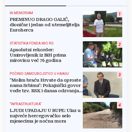
IN MEMORIAM
1
PREMINUO DRAGO GALIĆ,
dioničar i jedan od utemeljitelja
Euroherca
STATISTIKA FONDA MIO RS
2
Apsolutni rekorder:
Umirovljenik iz BiH prima
mirovinu već 76 godina
POČINIO SAMOUBOJSTVO U HAAGU
3
"Molim braću Hrvate da oproste
nama Srbima": Pokajnički govor
vođe tzv. RSK i danas odzvanja
na obljetnicu Oluje
"INFRASTRUKTURA"
4
LJUDI UPADAJU U RUPE: Ulaz u
najveće hercegovačko selo
mjesecima je noćna mora