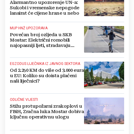
Alarmantno upozorenje UN-a:
Sukobi i vremenske nepogode
lansirat će cijene hrane u nebo
MUP HNŽ UPOZORAVA
Povećan broj ozljeda u SKB
Mostar: Električni romobili
najopasniji ljeti, stradavaju
uglavnom djeca
EGZODUS LIJEČNIKA IZ JAVNOG SEKTORA
Od 2.250 KM do više od 3.000 eura
u EU: Koliko su doista plaćeni
naši liječnici?
ODLIČNE VIJESTI
Stižu protupožarni zrakoplovi u
FBiH, Zračna luka Mostar dobiva
ključnu operativnu ulogu