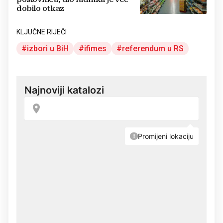
dobilo otkaz
KLJUČNE RIJEČI
izbori u BiH
ifimes
referendum u RS