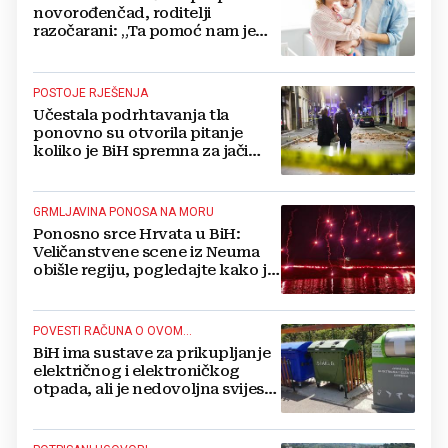
novorođenčad, roditelji
razočarani: „Ta pomoć nam je
itekako potrebna“
POSTOJE RJEŠENJA
Učestala podrhtavanja tla
ponovno su otvorila pitanje
koliko je BiH spremna za jači
potres
GRMLJAVINA PONOSA NA MORU
Ponosno srce Hrvata u BiH:
Veličanstvene scene iz Neuma
obišle regiju, pogledajte kako je
proslavljena "Oluja"
POVESTI RAČUNA O OVOM...
BiH ima sustave za prikupljanje
električnog i elektroničkog
otpada, ali je nedovoljna svijest
najveći problem