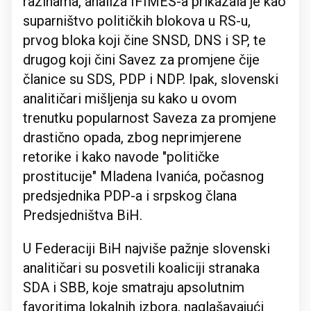
razinama, analiza IFIMES-a prikazala je kao
suparništvo političkih blokova u RS-u,
prvog bloka koji čine SNSD, DNS i SP, te
drugog koji čini Savez za promjene čije
članice su SDS, PDP i NDP. Ipak, slovenski
analitičari mišljenja su kako u ovom
trenutku popularnost Saveza za promjene
drastično opada, zbog neprimjerene
retorike i kako navode "političke
prostitucije" Mladena Ivanića, počasnog
predsjednika PDP-a i srpskog člana
Predsjedništva BiH.
U Federaciji BiH najviše pažnje slovenski
analitičari su posvetili koaliciji stranaka
SDA i SBB, koje smatraju apsolutnim
favoritima lokalnih izbora, naglašavajući