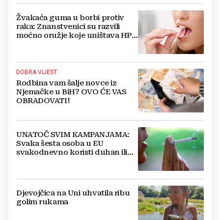
Žvakaća guma u borbi protiv
raka: Znanstvenici su razvili
moćno oružje koje uništava HPV
i bakterije
DOBRA VIJEST
Rodbina vam šalje novce iz
Njemačke u BiH? OVO ĆE VAS
OBRADOVATI!
UNATOČ SVIM KAMPANJAMA:
Svaka šesta osoba u EU
svakodnevno koristi duhan ili
srodne proizvode
Djevojčica na Uni uhvatila ribu
golim rukama