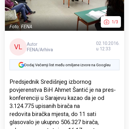
1/3
Foto: FENA
02.10.2016.
Autor
VL
u 12:33
FENA/Arhiva
Dodaj Večernji list među omiljene izvore na Googleu
Predsjednik Središnjeg izbornog
povjerenstva BiH Ahmet Šantić je na pres-
konferenciji u Sarajevu kazao da je od
3.124.775 upisanih birača na
redovita biračka mjesta, do 11 sati
glasovalo je ukupno 506.327 birača,