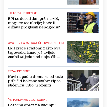
LJETO ZA UDŽBENIKE
BiH se deseti dan prži na +40,
moguće redukcije; hoće li
država proglasiti nepogodu?
OVO JE 21 GRAD KOJI ĆE PRVI DOBITI LIDL
Lidl kreće s radom: Zašto ovaj
trgovački lanac još uvijek
zaobilazi jedan od najvećih
gradova u BiH?
TEŽAK INCIDENT
Novi napad u domu za odrasle
psihički bolesne osobe: Pipao
štićenicu, htio ju oženiti
"NE PONOVIMO 2022. GODINU"
Poziv na oprez na Blidinju: