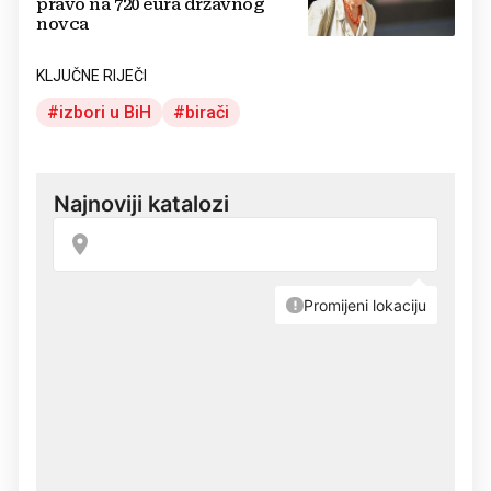
pravo na 720 eura državnog
novca
KLJUČNE RIJEČI
izbori u BiH
birači