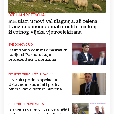
OZBILJAN POTENCIJAL
BiH ulazi u novi val ulaganja, ali zelena
tranzicija mora odmah misliti i na kraj
životnog vijeka vjetroelektrana
SVE DOGOVORIO
Dalić donio odluku o nastavku
karijere! Poznato koju
reprezentaciju preuzima
ISCRPNO OBRAZLOŽILI RAZLOGE
HSP BiH podnio apelaciju
Ustavnom sudu BiH protiv
ovjere kandidature Slavena
Kovačevića
OPTUŽBE SE NASTAVLJAJU
BUKNUO VERBALNI RAT Vučić i