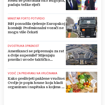
Helez se posvađali oko Bugojna,
padaju teške riječi
MINISTAR FORTO POTVRDIO
BiH ponudila rješenje Europskoj
komisiji: Profesionalni vozači ne
mogu više čekati
DVOSTRUKA OPASNOST
Amerikanci se pripremaju za rat
s dvije supersile? Mijenjaju
pravila i uvode taktičko
nuklearno oružje
VODIČ ZA PREHRANU NA VRUĆINAMA
Kako preživjeti paklene vrućine:
Ovdje je popis hrane koja hladi
organizam i napitaka s kojima si
činite 'medvjeđu uslugu'