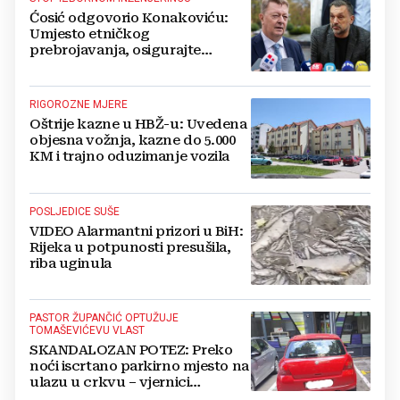
Ćosić odgovorio Konakoviću:
Umjesto etničkog
prebrojavanja, osigurajte
stvarnu ravnopravnost Hrvata
RIGOROZNE MJERE
Oštrije kazne u HBŽ-u: Uvedena
objesna vožnja, kazne do 5.000
KM i trajno oduzimanje vozila
POSLJEDICE SUŠE
VIDEO Alarmantni prizori u BiH:
Rijeka u potpunosti presušila,
riba uginula
PASTOR ŽUPANČIĆ OPTUŽUJE
TOMAŠEVIĆEVU VLAST
SKANDALOZAN POTEZ: Preko
noći iscrtano parkirno mjesto na
ulazu u crkvu – vjernici
preskaču preko automobila