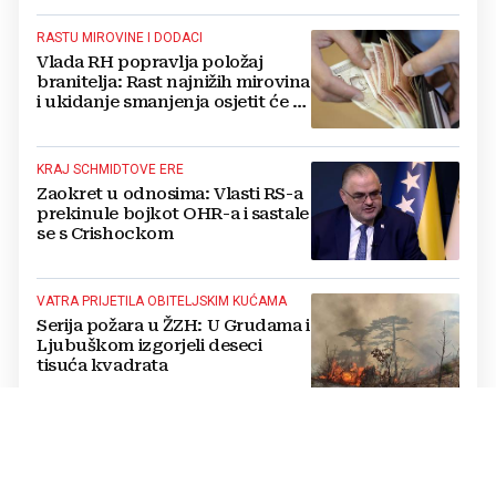
RASTU MIROVINE I DODACI
Vlada RH popravlja položaj
branitelja: Rast najnižih mirovina
i ukidanje smanjenja osjetit će se
i u BiH
KRAJ SCHMIDTOVE ERE
Zaokret u odnosima: Vlasti RS-a
prekinule bojkot OHR-a i sastale
se s Crishockom
VATRA PRIJETILA OBITELJSKIM KUĆAMA
Serija požara u ŽZH: U Grudama i
Ljubuškom izgorjeli deseci
tisuća kvadrata
OPĆI IZBOREI U BIH
Ovjerene 64 kandidacijske liste
za kompenzacijske mandate: