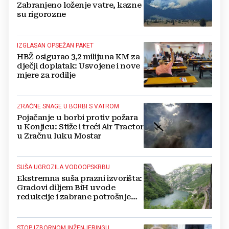
Zabranjeno loženje vatre, kazne
su rigorozne
IZGLASAN OPSEŽAN PAKET
HBŽ osigurao 3,2 milijuna KM za
dječji doplatak: Usvojene i nove
mjere za rodilje
ZRAČNE SNAGE U BORBI S VATROM
Pojačanje u borbi protiv požara
u Konjicu: Stiže i treći Air Tractor
u Zračnu luku Mostar
SUŠA UGROZILA VODOOPSKRBU
Ekstremna suša prazni izvorišta:
Gradovi diljem BiH uvode
redukcije i zabrane potrošnje
vode, posebno teško u
Hercegovini
STOP IZBORNOM INŽENJERINGU