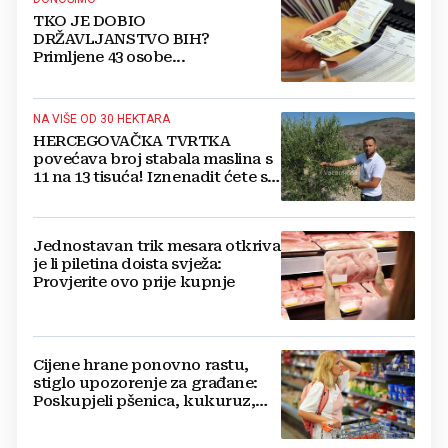
TKO JE DOBIO
DRŽAVLJANSTVO BIH?
Primljene 43 osobe...
NA VIŠE OD 30 HEKTARA
HERCEGOVAČKA TVRTKA
povećava broj stabala maslina s
11 na 13 tisuća! Iznenadit ćete se
kako ih štite
Jednostavan trik mesara otkriva
je li piletina doista svježa:
Provjerite ovo prije kupnje
Cijene hrane ponovno rastu,
stiglo upozorenje za građane:
Poskupjeli pšenica, kukuruz,
šećer i biljna ulja