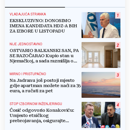
VLADAJUĆA STRANKA
1
EKSKLUZIVNO: DONOSIMO
IMENA KANDIDATA HDZ-A BIH
ZA IZBORE U LISTOPADU
NIJE JEDNOSTAVNO
2
OSTVARIO BALKANSKI SAN, PA
SE RAZOČARAO Kupio stan u
Njemačkoj, a sada razmišlja o
povratku
MIRNO I PRISTUPAČNO
3
Na Jadranu još postoji mjesto
gdje apartman možete naći za 35
eura, a ručati za pet
STOP IZBORNOM INŽENJERINGU
4
Ćosić odgovorio Konakoviću:
Umjesto etničkog
prebrojavanja, osigurajte
stvarnu ravnopravnost Hrvata