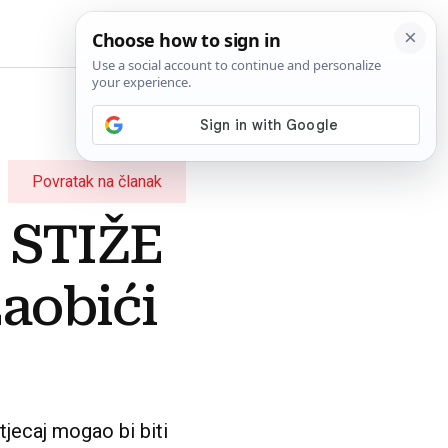
BiH
Povratak na članak
 STIŽE
zaobići
utjecaj mogao bi biti