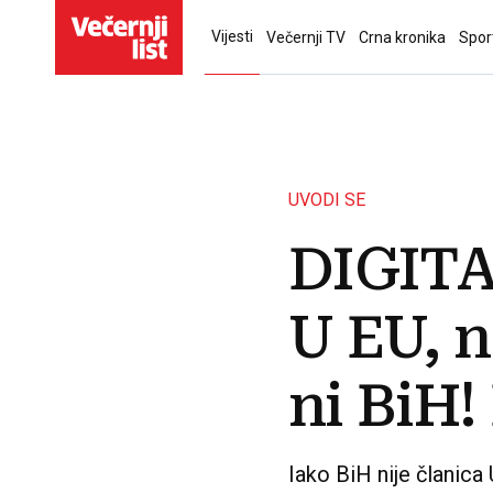
Vijesti
Večernji TV
Crna kronika
Spor
UVODI SE
DIGIT
U EU, n
ni BiH!
Iako BiH nije članica 