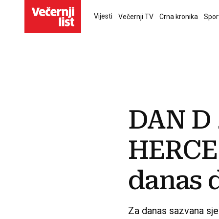
Vijesti
Večernji TV
Crna kronika
Spor
DAN D 
HERCEG
danas 
Za danas sazvana sj