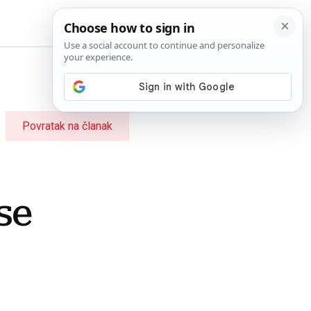
BiH
Povratak na članak
se