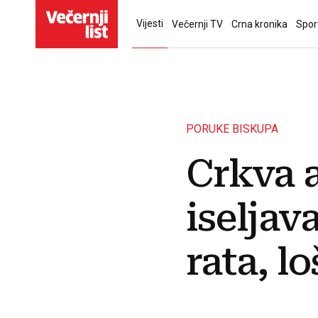
Vijesti
Večernji TV
Crna kronika
Spor
PORUKE BISKUPA
Crkva a
iseljava
rata, lo