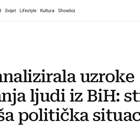
t
Svijet
Lifestyle
Kultura
Showbiz
nalizirala uzroke
nja ljudi iz BiH: s
ša politička situaci