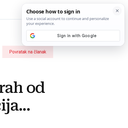
BiH
Povratak na članak
trah od
ja...