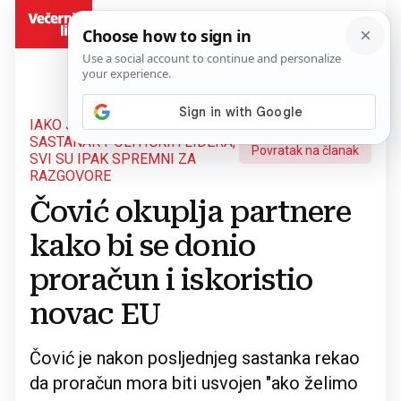
BiH
IAKO JE NEDAVNO PROPAO
SASTANAK POLITIČKIH LIDERA,
Povratak na članak
SVI SU IPAK SPREMNI ZA
RAZGOVORE
Čović okuplja partnere
kako bi se donio
proračun i iskoristio
novac EU
Čović je nakon posljednjeg sastanka rekao
da proračun mora biti usvojen "ako želimo