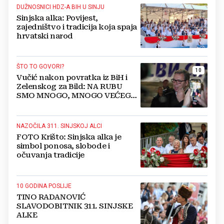
DUŽNOSNICI HDZ-A BIH U SINJU
Sinjska alka: Povijest,
zajedništvo i tradicija koja spaja
hrvatski narod
ŠTO TO GOVORI?
10
Vučić nakon povratka iz BiH i
Zelenskog za Bild: NA RUBU
SMO MNOGO, MNOGO VEĆEG
RATA
NAZOČILA 311. SINJSKOJ ALCI
FOTO Krišto: Sinjska alka je
simbol ponosa, slobode i
očuvanja tradicije
10 GODINA POSLIJE
TINO RADANOVIĆ
SLAVODOBITNIK 311. SINJSKE
ALKE