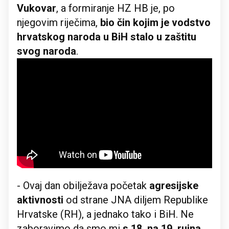
Vukovar
, a formiranje HZ HB je, po
njegovim riječima,
bio čin kojim je vodstvo
hrvatskog naroda u BiH stalo u zaštitu
svog naroda
.
- Ovaj dan obilježava početak
agresijske
aktivnosti
od strane JNA diljem Republike
Hrvatske (RH), a jednako tako i BiH. Ne
zaboravimo da smo mi
s 18. na 19. rujna