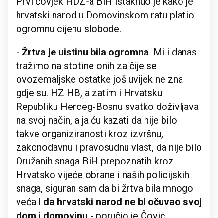
Prvi čovjek HDZ-a BiH istaknuo je kako je
hrvatski narod u Domovinskom ratu platio
ogromnu cijenu slobode.
-
Žrtva je uistinu bila ogromna
. Mi i danas
tražimo na stotine onih za čije se
ovozemaljske ostatke još uvijek ne zna
gdje su. HZ HB, a zatim i Hrvatsku
Republiku Herceg-Bosnu svatko doživljava
na svoj način, a ja ću kazati da nije bilo
takve organiziranosti kroz izvršnu,
zakonodavnu i pravosudnu vlast, da nije bilo
Oružanih snaga BiH prepoznatih kroz
Hrvatsko vijeće obrane i naših policijskih
snaga, siguran sam da bi žrtva bila mnogo
veća
i da hrvatski narod ne bi očuvao svoj
dom i domovinu
- poručio je Čović.