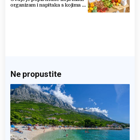
organizam i napitaka s kojima si
činite 'medvjeđu uslugu'
Ne propustite