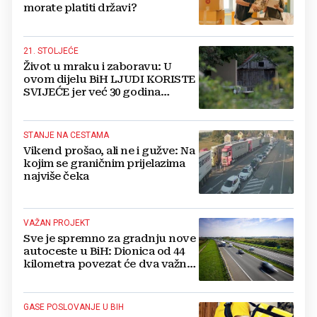
morate platiti državi?
21. STOLJEĆE
Život u mraku i zaboravu: U
ovom dijelu BiH LJUDI KORISTE
SVIJEĆE jer već 30 godina
nemaju struju
STANJE NA CESTAMA
Vikend prošao, ali ne i gužve: Na
kojim se graničnim prijelazima
najviše čeka
VAŽAN PROJEKT
Sve je spremno za gradnju nove
autoceste u BiH: Dionica od 44
kilometra povezat će dva važna
grada
GASE POSLOVANJE U BIH