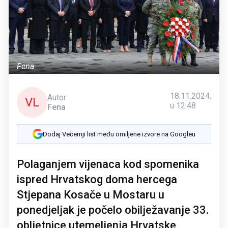
Fena
18.11.2024.
Autor
VL
u 12:48
Fena
Dodaj Večernji list među omiljene izvore na Googleu
Polaganjem vijenaca kod spomenika
ispred Hrvatskog doma hercega
Stjepana Kosače u Mostaru u
ponedjeljak je počelo obilježavanje 33.
obljetnice utemeljenja Hrvatske