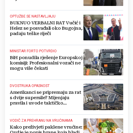
Kovačevića
OPTUŽBE SE NASTAVLJAJU
BUKNUO VERBALNI RAT Vučić i
Helez se posvađali oko Bugojna,
padaju teške riječi
MINISTAR FORTO POTVRDIO
BiH ponudila rješenje Europskoj
komisiji: Profesionalni vozači ne
mogu više čekati
DVOSTRUKA OPASNOST
Amerikanci se pripremaju za rat
s dvije supersile? Mijenjaju
pravila i uvode taktičko
nuklearno oružje
VODIČ ZA PREHRANU NA VRUĆINAMA
Kako preživjeti paklene vrućine:
Ovdje je popis hrane koja hladi