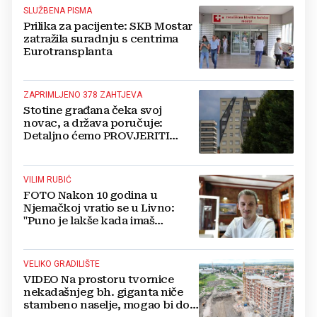
SLUŽBENA PISMA
Prilika za pacijente: SKB Mostar
zatražila suradnju s centrima
Eurotransplanta
ZAPRIMLJENO 378 ZAHTJEVA
Stotine građana čeka svoj
novac, a država poručuje:
Detaljno ćemo PROVJERITI
SVAKI PAPIR prije nego isplatimo
ijednu marku!
VILIM RUBIĆ
FOTO Nakon 10 godina u
Njemačkoj vratio se u Livno:
"Puno je lakše kada imaš
OBITELJ uz sebe"
VELIKO GRADILIŠTE
VIDEO Na prostoru tvornice
nekadašnjeg bh. giganta niče
stambeno naselje, mogao bi doći