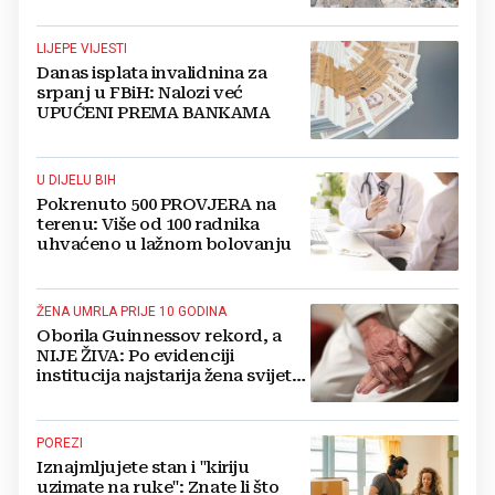
i Lidl
LIJEPE VIJESTI
Danas isplata invalidnina za
srpanj u FBiH: Nalozi već
UPUĆENI PREMA BANKAMA
U DIJELU BIH
Pokrenuto 500 PROVJERA na
terenu: Više od 100 radnika
uhvaćeno u lažnom bolovanju
ŽENA UMRLA PRIJE 10 GODINA
Oborila Guinnessov rekord, a
NIJE ŽIVA: Po evidenciji
institucija najstarija žena svijeta
živi u BiH i ima 121 godinu
POREZI
Iznajmljujete stan i "kiriju
uzimate na ruke": Znate li što