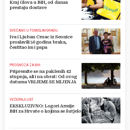
Kraj Glova u BiH, od danas
prestaju dostave
SVEČANO U TOMISLAVGRADU
Iva i Ljuban Crnac iz Seonice
proslavili 50 godina braka,
čestitao im i papa
PROGNOZA ZA BIH
Pripremite se na paklenih 42
stupnja, ali i na obrat: Od ovog
datuma VRIJEME SE MIJENJA
VEČERNJI LIST
EKSKLUZIVNO: Logori Armije
BiH za Hrvate o kojima se šutjelo