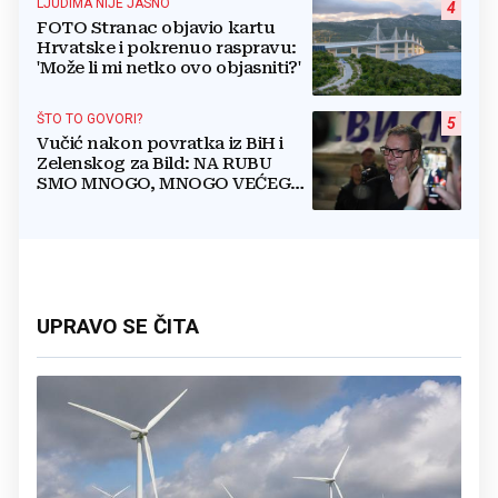
LJUDIMA NIJE JASNO
4
FOTO Stranac objavio kartu
Hrvatske i pokrenuo raspravu:
'Može li mi netko ovo objasniti?'
ŠTO TO GOVORI?
5
Vučić nakon povratka iz BiH i
Zelenskog za Bild: NA RUBU
SMO MNOGO, MNOGO VEĆEG
RATA
UPRAVO SE ČITA