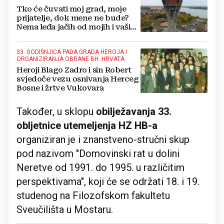
Tko će čuvati moj grad, moje
prijatelje, dok mene ne bude?
Nema leđa jačih od mojih i vaših.
Grad - to ste vi!
33. GODIŠNJICA PADA GRADA HEROJA I
ORGANIZIRANJA OBRANE BH. HRVATA
Heroji Blago Zadro i sin Robert
svjedoče vezu osnivanja Herceg
Bosne i žrtve Vukovara
Također, u sklopu
obilježavanja 33.
obljetnice utemeljenja HZ HB-a
organiziran je i znanstveno-stručni skup
pod nazivom "Domovinski rat u dolini
Neretve od 1991. do 1995. u različitim
perspektivama", koji će se održati 18. i 19.
studenog na Filozofskom fakultetu
Sveučilišta u Mostaru.