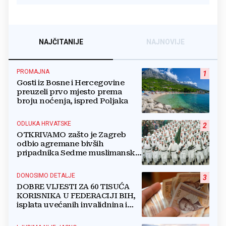
NAJČITANIJE
NAJNOVIJE
PROMAJNA
1
Gosti iz Bosne i Hercegovine
preuzeli prvo mjesto prema
broju noćenja, ispred Poljaka
ODLUKA HRVATSKE
2
OTKRIVAMO zašto je Zagreb
odbio agremane bivših
pripadnika Sedme muslimanske
i postrojbe Zulfikar
DONOSIMO DETALJE
3
DOBRE VIJESTI ZA 60 TISUĆA
KORISNIKA U FEDERACIJI BIH,
isplata uvećanih invalidnina i
retroaktivna isplata