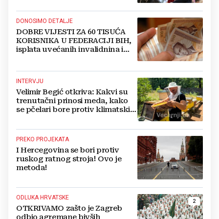
DONOSIMO DETALJE
DOBRE VIJESTI ZA 60 TISUĆA
KORISNIKA U FEDERACIJI BIH,
isplata uvećanih invalidnina i
retroaktivna isplata
INTERVJU
Velimir Begić otkriva: Kakvi su
trenutačni prinosi meda, kako
se pčelari bore protiv klimatskih
promjena i u čemu je
budućnost?
PREKO PROJEKATA
I Hercegovina se bori protiv
ruskog ratnog stroja! Ovo je
metoda!
ODLUKA HRVATSKE
2
OTKRIVAMO zašto je Zagreb
odbio agremane bivših