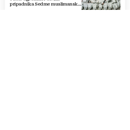
pripadnika Sedme muslimanske
i postrojbe Zulfikar
311. SINJSKA ALKA
SINJSKA ALKA: Gromoglasan
pljesak za branitelje,
vukovarskog gradonačelnika,
Čovića i Krišto
LJUDIMA NIJE JASNO
FOTO Stranac objavio kartu
Hrvatske i pokrenuo raspravu:
'Može li mi netko ovo objasniti?'
PROMAJNA
Gosti iz Bosne i Hercegovine
preuzeli prvo mjesto prema
broju noćenja, ispred Poljaka
U CRIKVENICI