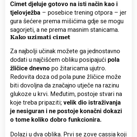
Cimet djeluje gotovo na isti način kao i
tjelovježba
– posebice trening otpora – jer
gura šećere prema mišićima gdje se mogu
sagorjeti, a ne prema masnim stanicama.
Kako uzimati cimet
Za najbolji učinak možete ga jednostavno
dodati u najčišćem obliku posipajući
pola
žličice dnevno
po žitaricama ujutro.
Redovita doza od pola pune žličice može
biti dovoljna da značajno utječe na razinu
glukoze u krvi. Međutim, postoje stvari na
koje treba pripaziti;
velik dio istraživanja
je nesiguran i ne postoje konačni dokazi
o tome koliko dobro funkcionira.
Dolazi u dva oblika. Prvi se zove cassia koji