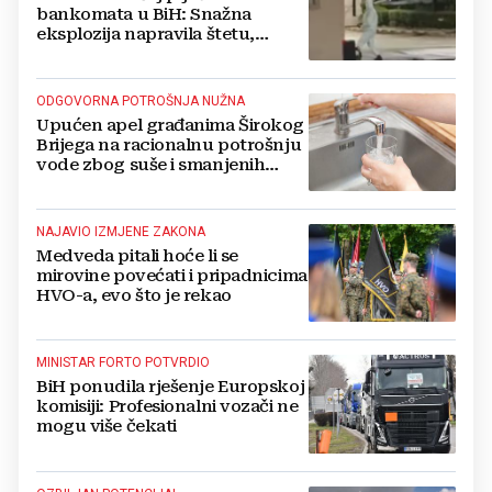
bankomata u BiH: Snažna
eksplozija napravila štetu,
stanari natjerali pljačkaše u bijeg
ODGOVORNA POTROŠNJA NUŽNA
Upućen apel građanima Širokog
Brijega na racionalnu potrošnju
vode zbog suše i smanjenih
zaliha
NAJAVIO IZMJENE ZAKONA
Medveda pitali hoće li se
mirovine povećati i pripadnicima
HVO-a, evo što je rekao
MINISTAR FORTO POTVRDIO
BiH ponudila rješenje Europskoj
komisiji: Profesionalni vozači ne
mogu više čekati