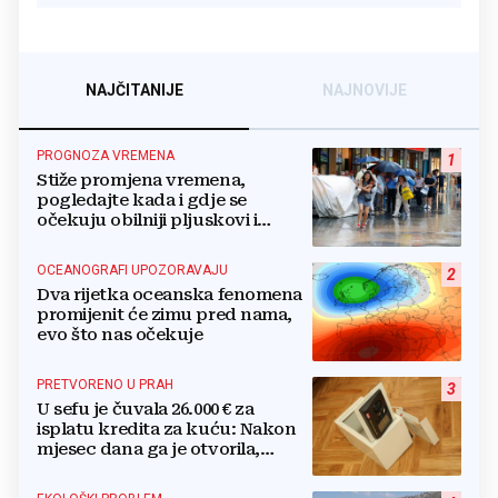
NAJČITANIJE
NAJNOVIJE
PROGNOZA VREMENA
1
Stiže promjena vremena,
pogledajte kada i gdje se
očekuju obilniji pljuskovi i
grmljavina
OCEANOGRAFI UPOZORAVAJU
2
Dva rijetka oceanska fenomena
promijenit će zimu pred nama,
evo što nas očekuje
PRETVORENO U PRAH
3
U sefu je čuvala 26.000 € za
isplatu kredita za kuću: Nakon
mjesec dana ga je otvorila,
pozlilo joj je