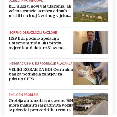
OZBILJAN POTENCIJAL
BiH ulazi u novi val ulaganja, ali
zelena tranzicija mora odmah
misliti i na kraj životnog vijeka
vjetroelektrana
ISCRPNO OBRAZLOŽILI RAZLOGE
HSP BiH podnio apelaciju
Ustavnom sudu BiH protiv
ovjere kandidature Slavena
Kovačevića
INTEGRACA BIH U EU PODRUČJE PLAĆANJA
VELIKI KORAK ZA BIH Centralna
banka podnijela zahtjev za
pristup SEPA-i
EKOLOŠKI PROBLEM
Groblja automobila uz ceste: BiH
mora maknuti raspadnuta vozila
iz prirode i pretvoriti ih u resurs