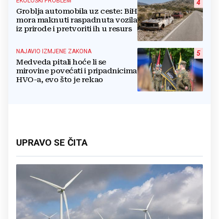
EKOLOŠKI PROBLEM
4
Groblja automobila uz ceste: BiH
mora maknuti raspadnuta vozila
iz prirode i pretvoriti ih u resurs
NAJAVIO IZMJENE ZAKONA
5
Medveda pitali hoće li se
mirovine povećati i pripadnicima
HVO-a, evo što je rekao
UPRAVO SE ČITA