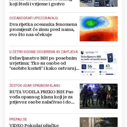
koji štedi i vrijeme i gorivo
OCEANOGRAFI UPOZORAVAJU
Dva rijetka oceanska fenomena
promijenit će zimu pred nama,
evo što nas očekuje
U ČETIRI GODINE ODOBRENA 43 ZAHTJEVA
Državljanstvo BiH po posebnim
uvjetima: Tko su osobe od
"osobite koristi" i kako ostvaruju
to pravo?
ŽESTOK UDAR OPASNOM KLANU
RUTA VODILA PREKO BIH Pao
vođa opasnog klana koji je za
prijevoz osobe nalaćivao i do
10.000 eura
PREPALI SE
VIDEO Pokušaj pljačke