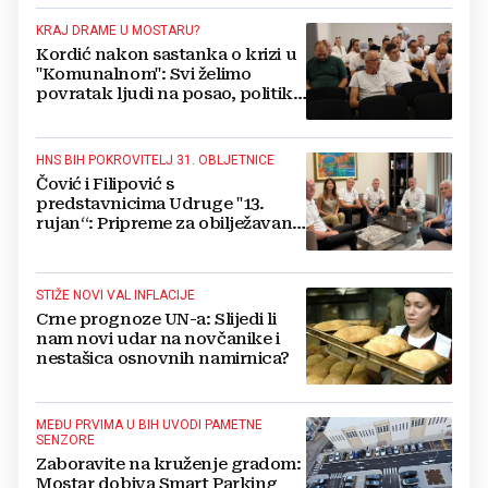
kažnjen
KRAJ DRAME U MOSTARU?
Kordić nakon sastanka o krizi u
"Komunalnom": Svi želimo
povratak ljudi na posao, politika
mora dalje od ovoga
HNS BIH POKROVITELJ 31. OBLJETNICE
Čović i Filipović s
predstavnicima Udruge "13.
rujan“: Pripreme za obilježavanje
oslobođenja kraljevskog grada
Jajca
STIŽE NOVI VAL INFLACIJE
Crne prognoze UN-a: Slijedi li
nam novi udar na novčanike i
nestašica osnovnih namirnica?
MEĐU PRVIMA U BIH UVODI PAMETNE
SENZORE
Zaboravite na kruženje gradom:
Mostar dobiva Smart Parking