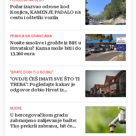
Požar izazvao odrone kod
Konjica, KAMENJE PADALO na
cestu i oštetilo vozila
PRAVILA NA GRANICAMA
Nosite smokve i grožđe iz BiH u
Hrvatsku? Kazna može biti i do
13.260 eura
"BRATE DOĐI TI U BOSNU"
"OVDJE ĆEŠ IMATI SVE ŠTO TI
TREBA": Pogledajte kakav je
odgovor dobio Hrvat iz
Münchena kad je pitao treba li
se vratiti kući
MJERE
U hercegovačkom gradu
zabranjeno zalijevanje bašte:
Tko prekrši zabranu, bit će
isključen s mreže i novčano