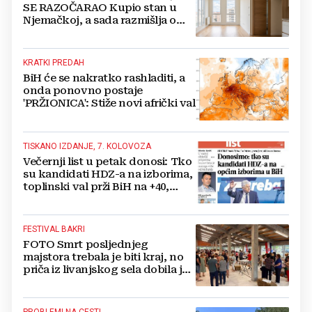
SE RAZOČARAO Kupio stan u
Njemačkoj, a sada razmišlja o
povratku
KRATKI PREDAH
BiH će se nakratko rashladiti, a
onda ponovno postaje
'PRŽIONICA': Stiže novi afrički val
TISKANO IZDANJE, 7. KOLOVOZA
Večernji list u petak donosi: Tko
su kandidati HDZ-a na izborima,
toplinski val prži BiH na +40,
moguće redukcije...
FESTIVAL BAKRI
FOTO Smrt posljednjeg
majstora trebala je biti kraj, no
priča iz livanjskog sela dobila je
neočekivan nastavak
PROBLEMI NA CESTI