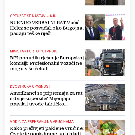
Kovačevića
OPTUŽBE SE NASTAVLJAJU
BUKNUO VERBALNI RAT Vučić i
Helez se posvađali oko Bugojna,
padaju teške riječi
MINISTAR FORTO POTVRDIO
BiH ponudila rješenje Europskoj
komisiji: Profesionalni vozači ne
mogu više čekati
DVOSTRUKA OPASNOST
Amerikanci se pripremaju za rat
s dvije supersile? Mijenjaju
pravila i uvode taktičko
nuklearno oružje
VODIČ ZA PREHRANU NA VRUĆINAMA
Kako preživjeti paklene vrućine:
Ovdje je popis hrane koja hladi