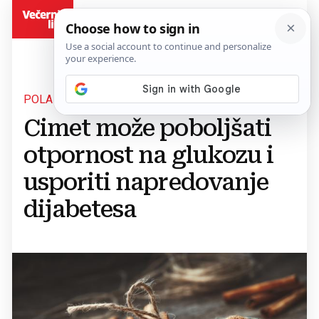
BiH
POLA ŽLIČICE DNEVNO
Cimet može poboljšati
otpornost na glukozu i
usporiti napredovanje
dijabetesa