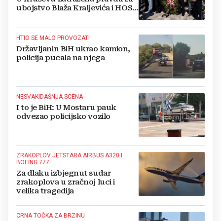
ubojstvo Blaža Kraljevića i HOS-
ovaca
HTIO SE MALO PROVOZATI
Državljanin BiH ukrao kamion,
policija pucala na njega
NESVAKIDAŠNJA SCENA
I to je BiH: U Mostaru pauk
odvezao policijsko vozilo
ZRAKOPLOV JETSTARA AIRBUS A320 I
BOEING 777
Za dlaku izbjegnut sudar
zrakoplova u zračnoj luci i
velika tragedija
CRNA TOČKA ZA BRZINU