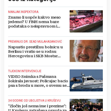
MANJAK INSPEKTORA
Znamo li uopće kakvo meso
jedemo? U FBiH nema baze
podataka o neispravnom i
uništenom mesu
PREMINUO DR. SEAD MULAHASANOVIĆ
Napustio prestižnu bolnicu u
Berlinu i vratio se u rodnu
Hercegovinu i SKB Mostar
spašavati živote
TIJEKOM INTERVENCIJE
VIDEO Snimka s Pašmana
šokirala javnost: Policajac bacio
psa s broda u more, o svemu se
oglasila policija
34 GODINE OD UBOJSTVA U KRUŠEVU
"Zločin još nema ime i prezime":
U Kruševu zatražena pravda za