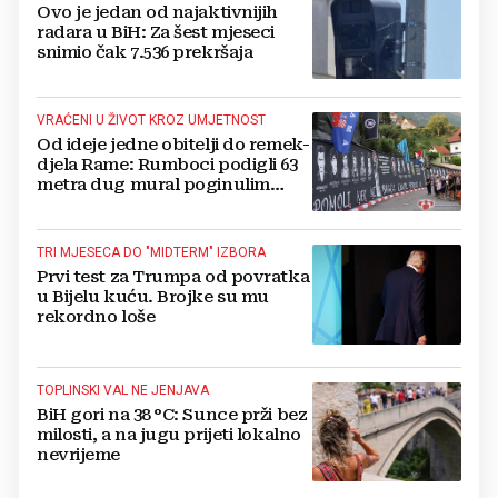
Ovo je jedan od najaktivnijih
radara u BiH: Za šest mjeseci
snimio čak 7.536 prekršaja
VRAĆENI U ŽIVOT KROZ UMJETNOST
Od ideje jedne obitelji do remek-
djela Rame: Rumboci podigli 63
metra dug mural poginulim
braniteljima
TRI MJESECA DO "MIDTERM" IZBORA
Prvi test za Trumpa od povratka
u Bijelu kuću. Brojke su mu
rekordno loše
TOPLINSKI VAL NE JENJAVA
BiH gori na 38 °C: Sunce prži bez
milosti, a na jugu prijeti lokalno
nevrijeme