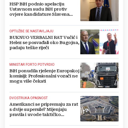
HSP BiH podnio apelaciju
Ustavnom sudu BiH protiv
ovjere kandidature Slavena
Kovačevića
OPTUŽBE SE NASTAVLJAJU
BUKNUO VERBALNI RAT Vučić i
Helez se posvađali oko Bugojna,
padaju teške riječi
MINISTAR FORTO POTVRDIO
BiH ponudila rješenje Europskoj
komisiji: Profesionalni vozači ne
mogu više čekati
DVOSTRUKA OPASNOST
Amerikanci se pripremaju za rat
s dvije supersile? Mijenjaju
pravila i uvode taktičko
nuklearno oružje