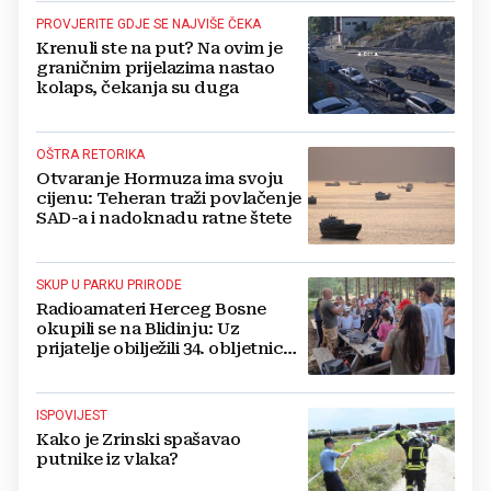
PROVJERITE GDJE SE NAJVIŠE ČEKA
Krenuli ste na put? Na ovim je
graničnim prijelazima nastao
kolaps, čekanja su duga
OŠTRA RETORIKA
Otvaranje Hormuza ima svoju
cijenu: Teheran traži povlačenje
SAD-a i nadoknadu ratne štete
SKUP U PARKU PRIRODE
Radioamateri Herceg Bosne
okupili se na Blidinju: Uz
prijatelje obilježili 34. obljetnicu
osnutka
ISPOVIJEST
Kako je Zrinski spašavao
putnike iz vlaka?