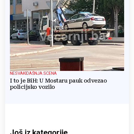
NESVAKIDAŠNJA SCENA
I to je BiH: U Mostaru pauk odvezao
policijsko vozilo
Još iz kategorije