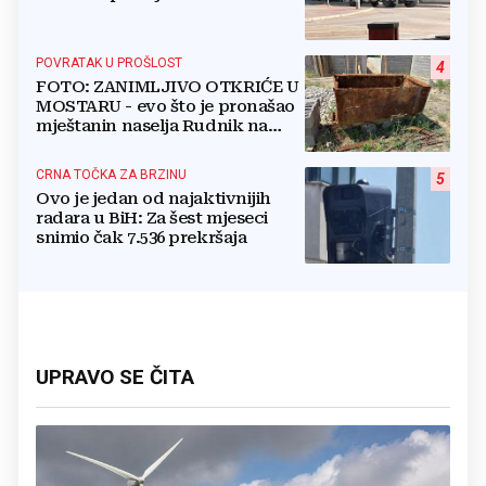
POVRATAK U PROŠLOST
4
FOTO: ZANIMLJIVO OTKRIĆE U
MOSTARU - evo što je pronašao
mještanin naselja Rudnik na
svome imanju
CRNA TOČKA ZA BRZINU
5
Ovo je jedan od najaktivnijih
radara u BiH: Za šest mjeseci
snimio čak 7.536 prekršaja
UPRAVO SE ČITA