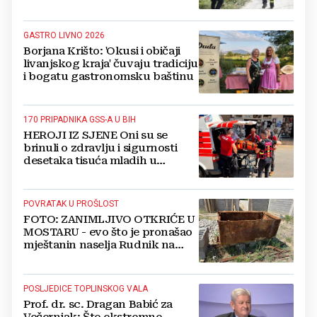
GASTRO LIVNO 2026
Borjana Krišto: 'Okusi i običaji
livanjskog kraja' čuvaju tradiciju
i bogatu gastronomsku baštinu
170 PRIPADNIKA GSS-A U BIH
HEROJI IZ SJENE Oni su se
brinuli o zdravlju i sigurnosti
desetaka tisuća mladih u
Međugorju. DONOSIMO
FOTOGRAFIJE
POVRATAK U PROŠLOST
FOTO: ZANIMLJIVO OTKRIĆE U
MOSTARU - evo što je pronašao
mještanin naselja Rudnik na
svome imanju
POSLJEDICE TOPLINSKOG VALA
Prof. dr. sc. Dragan Babić za
Večernjak: Što ekstremne