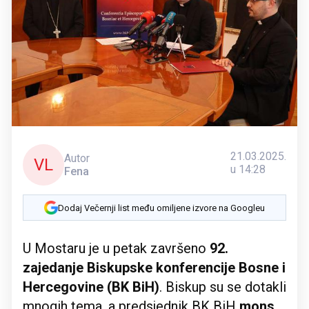
21.03.2025.
Autor
VL
u 14:28
Fena
Dodaj Večernji list među omiljene izvore na Googleu
U Mostaru je u petak završeno
92.
zajedanje Biskupske konferencije Bosne i
Hercegovine (BK BiH)
. Biskup su se dotakli
mnogih tema, a predsjednik BK BiH
mons.