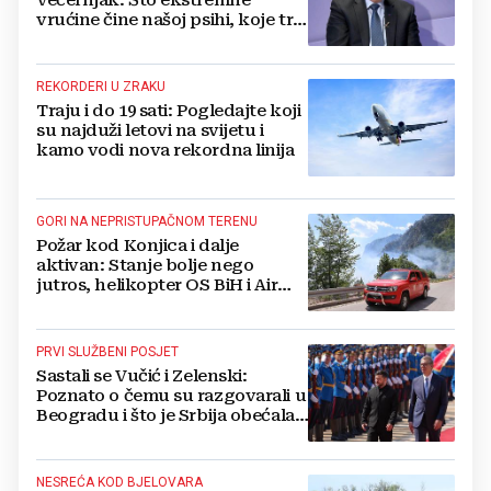
vrućine čine našoj psihi, koje tri
namirnice trebamo jesti, kako se
boriti...
REKORDERI U ZRAKU
Traju i do 19 sati: Pogledajte koji
su najduži letovi na svijetu i
kamo vodi nova rekordna linija
GORI NA NEPRISTUPAČNOM TERENU
Požar kod Konjica i dalje
aktivan: Stanje bolje nego
jutros, helikopter OS BiH i Air
Tractori pomogli u gašenju
PRVI SLUŽBENI POSJET
Sastali se Vučić i Zelenski:
Poznato o čemu su razgovarali u
Beogradu i što je Srbija obećala
Ukrajini
NESREĆA KOD BJELOVARA