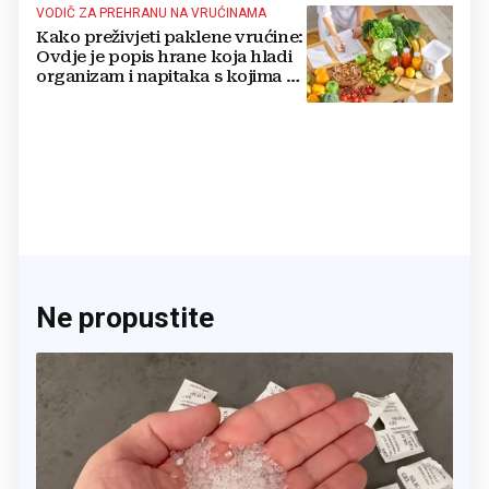
VODIČ ZA PREHRANU NA VRUĆINAMA
Kako preživjeti paklene vrućine:
Ovdje je popis hrane koja hladi
organizam i napitaka s kojima si
činite 'medvjeđu uslugu'
Ne propustite