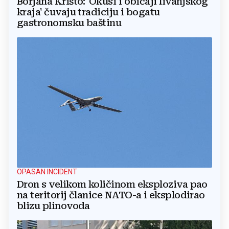
Borjana Krišto: 'Okusi i običaji livanjskog
kraja' čuvaju tradiciju i bogatu
gastronomsku baštinu
OPASAN INCIDENT
Dron s velikom količinom eksploziva pao
na teritorij članice NATO-a i eksplodirao
blizu plinovoda