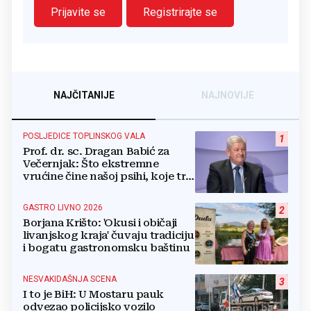
Prijavite se
Registrirajte se
NAJČITANIJE
NAJNOVIJE
POSLJEDICE TOPLINSKOG VALA
1
Prof. dr. sc. Dragan Babić za
Večernjak: Što ekstremne
vrućine čine našoj psihi, koje tri
namirnice trebamo jesti, kako se
boriti...
GASTRO LIVNO 2026
2
Borjana Krišto: 'Okusi i običaji
livanjskog kraja' čuvaju tradiciju
i bogatu gastronomsku baštinu
NESVAKIDAŠNJA SCENA
3
I to je BiH: U Mostaru pauk
odvezao policijsko vozilo