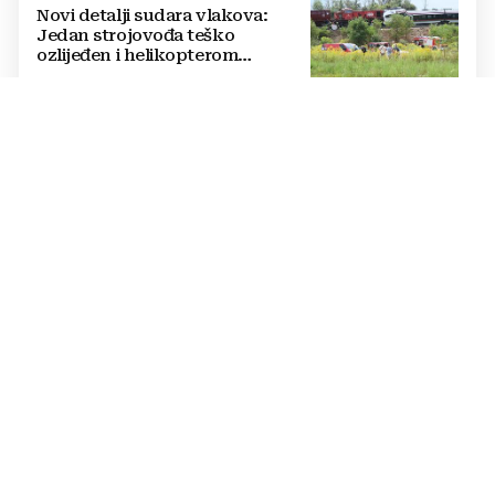
Novi detalji sudara vlakova:
Jedan strojovođa teško
ozlijeđen i helikopterom
prebačen na Rebro, drugi u
velikom šoku
PRENOSE GA KOMARCI
Virus za koji nema cjepiva ni
lijeka širi se Europom: Najgore je
u Italiji i Grčkoj
OBJAVIO DAVID MURGIA
Otkriveni rezultati tajnog
glasanja Vatikana o fenomenu
Međugorja, evo što misli većina
crkevnih dužnosnika
PRUGA ZATVORENA
Sudar vlakova u Hrvatskoj: Ima
ozlijeđenih, na terenu hitna i
policija