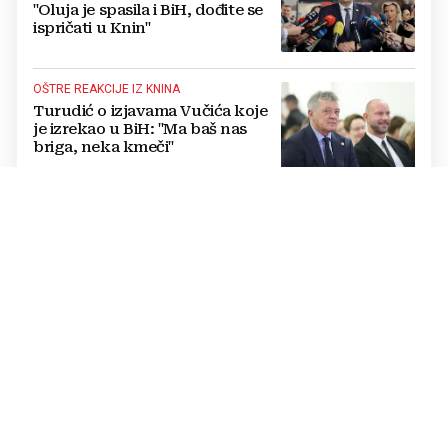
"Oluja je spasila i BiH, dođite se
ispričati u Knin"
OŠTRE REAKCIJE IZ KNINA
Turudić o izjavama Vučića koje
je izrekao u BiH: "Ma baš nas
briga, neka kmeči"
POČINIO SAMOUBOJSTVO U HAAGU
"Molim braću Hrvate da oproste
nama Srbima": Pokajnički govor
vođe tzv. RSK i danas odzvanja
na obljetnicu Oluje
ODLUKA SE NE ODNOSI NA POLITIČARE
Uskoro isplata za više od 21.000
radnika u BiH: Doznajte tko
dobiva i do 1.200 KM više uz
srpanjsku plaću
"ŽELIM SASLUŠATI SVAKOG OD 22 RADNIKA