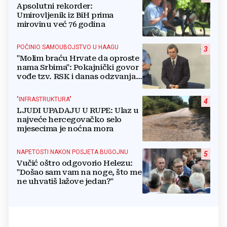
Apsolutni rekorder:
Umirovljenik iz BiH prima
mirovinu već 76 godina
POČINIO SAMOUBOJSTVO U HAAGU
3
"Molim braću Hrvate da oproste
nama Srbima": Pokajnički govor
vođe tzv. RSK i danas odzvanja
na obljetnicu Oluje
"INFRASTRUKTURA"
4
LJUDI UPADAJU U RUPE: Ulaz u
najveće hercegovačko selo
mjesecima je noćna mora
NAPETOSTI NAKON POSJETA BUGOJNU
5
Vučić oštro odgovorio Helezu:
"Došao sam vam na noge, što me
ne uhvatiš lažove jedan?"