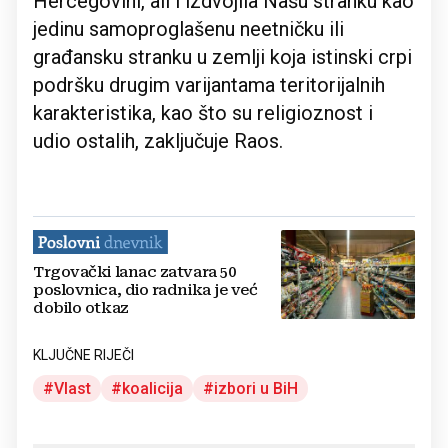
Hercegovini, ali i izdvojila Našu stranku kao
jedinu samoproglašenu neetničku ili
građansku stranku u zemlji koja istinski crpi
podršku drugim varijantama teritorijalnih
karakteristika, kao što su religioznost i
udio ostalih, zaključuje Raos.
Trgovački lanac zatvara 50
poslovnica, dio radnika je već
dobilo otkaz
KLJUČNE RIJEČI
Vlast
koalicija
izbori u BiH