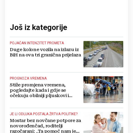
Još iz kategorije
POJAČAN INTENZITET PROMETA
Duge kolone vozila na izlazu iz
BiH na ova tri granična prijelaza
PROGNOZA VREMENA
Stiže promjena vremena,
pogledajte kada i gdje se
očekuju obilniji pljuskovi i
grmljavina
JE LI ODLUKA POSTALA ŽRTVA POLITIKE?
Mostar bez novčane potpore za
novorođenčad, roditelji
razočarani: „Ta pomoć nam je