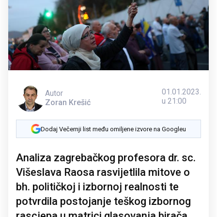
01.01.2023.
Autor
u 21:00
Zoran Krešić
Dodaj Večernji list među omiljene izvore na Googleu
Analiza zagrebačkog profesora dr. sc.
Višeslava Raosa rasvijetlila mitove o
bh. političkoj i izbornoj realnosti te
potvrdila postojanje teškog izbornog
rascjepa u matrici glasovanja birača