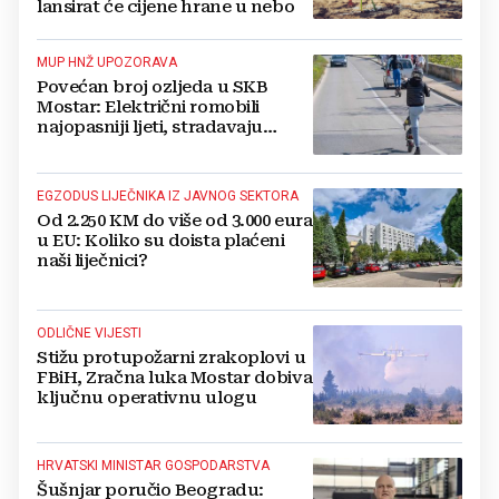
lansirat će cijene hrane u nebo
MUP HNŽ UPOZORAVA
Povećan broj ozljeda u SKB
Mostar: Električni romobili
najopasniji ljeti, stradavaju
uglavnom djeca
EGZODUS LIJEČNIKA IZ JAVNOG SEKTORA
Od 2.250 KM do više od 3.000 eura
u EU: Koliko su doista plaćeni
naši liječnici?
ODLIČNE VIJESTI
Stižu protupožarni zrakoplovi u
FBiH, Zračna luka Mostar dobiva
ključnu operativnu ulogu
HRVATSKI MINISTAR GOSPODARSTVA
Šušnjar poručio Beogradu: