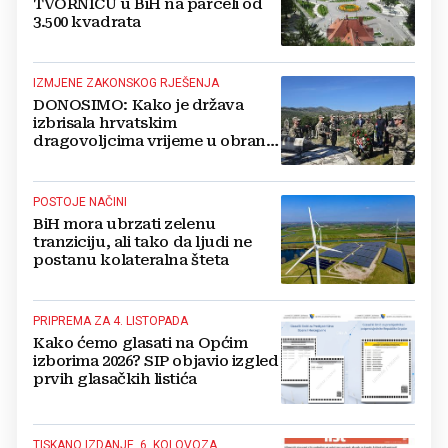
TVORNICU u BiH na parceli od
3.500 kvadrata
IZMJENE ZAKONSKOG RJEŠENJA
DONOSIMO: Kako je država
izbrisala hrvatskim
dragovoljcima vrijeme u obrani
BiH
POSTOJE NAČINI
BiH mora ubrzati zelenu
tranziciju, ali tako da ljudi ne
postanu kolateralna šteta
PRIPREMA ZA 4. LISTOPADA
Kako ćemo glasati na Općim
izborima 2026? SIP objavio izgled
prvih glasačkih listića
TISKANO IZDANJE, 6. KOLOVOZA