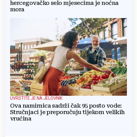
hercegovačko selo mjesecima je noćna
mora
UVRSTITE JE NA JELOVNIK
Ova namirnica sadrži čak 95 posto vode:
Stručnjaci je preporučuju tijekom velikih
vrućina