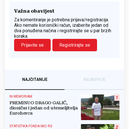
Važna obavijest
Za komentiranje je potrebna prijava/registracija.
Ako nemate korisnički račun, izaberite jedan od
dva ponuđena načina i registrirajte se u par brzih
koraka.
Prijavite se
Registrirajte se
NAJČITANIJE
NAJNOVIJE
IN MEMORIAM
1
PREMINUO DRAGO GALIĆ,
dioničar i jedan od utemeljitelja
Euroherca
STATISTIKA FONDA MIO RS
2