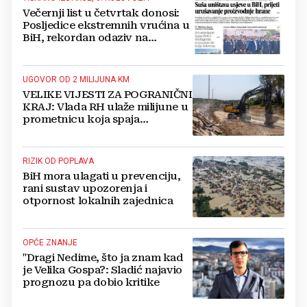
Večernji list u četvrtak donosi:
Posljedice ekstremnih vrućina u
BiH, rekordan odaziv na
Mladifestu, njemački projekt u
Grudama s plaćom od 2500 KM
UGOVOR OD 2 MILIJUNA KM
VELIKE VIJESTI ZA POGRANIČNI
KRAJ: Vlada RH ulaže milijune u
prometnicu koja spaja
Hercegovinu i Hrvatsku
RIZIK OD POPLAVA
BiH mora ulagati u prevenciju,
rani sustav upozorenja i
otpornost lokalnih zajednica
OPĆE ZNANJE
"Dragi Nedime, što ja znam kad
je Velika Gospa?: Sladić najavio
prognozu pa dobio kritike