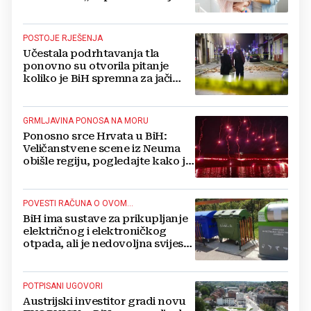
itekako potrebna“
POSTOJE RJEŠENJA
Učestala podrhtavanja tla
ponovno su otvorila pitanje
koliko je BiH spremna za jači
potres
GRMLJAVINA PONOSA NA MORU
Ponosno srce Hrvata u BiH:
Veličanstvene scene iz Neuma
obišle regiju, pogledajte kako je
proslavljena "Oluja"
POVESTI RAČUNA O OVOM...
BiH ima sustave za prikupljanje
električnog i elektroničkog
otpada, ali je nedovoljna svijest
najveći problem
POTPISANI UGOVORI
Austrijski investitor gradi novu