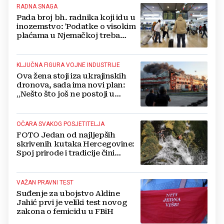
RADNA SNAGA
Pada broj bh. radnika koji idu u
inozemstvo: 'Podatke o visokim
plaćama u Njemačkoj treba
gledati s rezervom'
KLJUČNA FIGURA VOJNE INDUSTRIJE
Ova žena stoji iza ukrajinskih
dronova, sada ima novi plan:
„Nešto što još ne postoji u
svijetu“
OČARA SVAKOG POSJETITELJA
FOTO Jedan od najljepših
skrivenih kutaka Hercegovine:
Spoj prirode i tradicije čini
Koćušu jedinstvenom
destinacijom
VAŽAN PRAVNI TEST
Suđenje za ubojstvo Aldine
Jahić prvi je veliki test novog
zakona o femicidu u FBiH