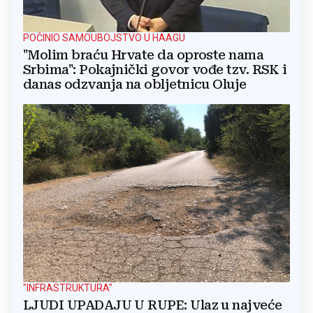
POČINIO SAMOUBOJSTVO U HAAGU
"Molim braću Hrvate da oproste nama
Srbima": Pokajnički govor vođe tzv. RSK i
danas odzvanja na obljetnicu Oluje
"INFRASTRUKTURA"
LJUDI UPADAJU U RUPE: Ulaz u najveće