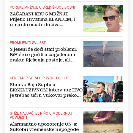
PORUKE MRŽNJE U SREDIŠNJOJ BOSNI
ZAČARANI KRUG MRŽNJE
Prijetio Hrvatima KLANJEM, i
umjesto osude dobiva
POTPORU
PROMIJENITI SVIJEST...
S jeseni će doći stari problemi,
BiH će se gušiti u zagađenom
zraku: Rješenja postoje, ali...
GENERAL ZBORA U POVODU OLUJE
Stanko Baja Sopta u
EKSKLUZIVNOM intervjuu: HVO
je trebao ući u Vukovar preko
Marinaca, Bogdanovaca i
Bršadina
STIŽE NAJJAČI EL NIÑO U MODERNOJ
POVIJESTI
Alarmantno upozorenje UN-a:
Sukobi i vremenske nepogode