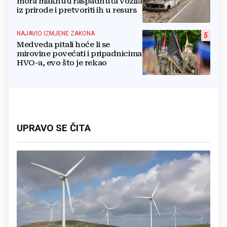
mora maknuti raspadnuta vozila
iz prirode i pretvoriti ih u resurs
NAJAVIO IZMJENE ZAKONA
5
Medveda pitali hoće li se
mirovine povećati i pripadnicima
HVO-a, evo što je rekao
UPRAVO SE ČITA