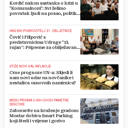
Kordić nakon sastanka o krizi u
"Komunalnom": Svi želimo
povratak ljudi na posao, politika
mora dalje od ovoga
HNS BIH POKROVITELJ 31. OBLJETNICE
Čović i Filipović s
predstavnicima Udruge "13.
rujan“: Pripreme za obilježavanje
oslobođenja kraljevskog grada
Jajca
STIŽE NOVI VAL INFLACIJE
Crne prognoze UN-a: Slijedi li
nam novi udar na novčanike i
nestašica osnovnih namirnica?
MEĐU PRVIMA U BIH UVODI PAMETNE
SENZORE
Zaboravite na kruženje gradom:
Mostar dobiva Smart Parking
koji štedi i vrijeme i gorivo