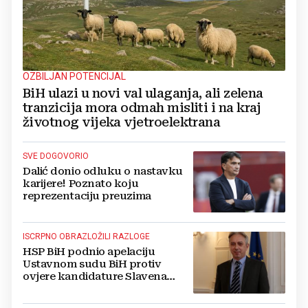
OZBILJAN POTENCIJAL
BiH ulazi u novi val ulaganja, ali zelena
tranzicija mora odmah misliti i na kraj
životnog vijeka vjetroelektrana
SVE DOGOVORIO
Dalić donio odluku o nastavku
karijere! Poznato koju
reprezentaciju preuzima
ISCRPNO OBRAZLOŽILI RAZLOGE
HSP BiH podnio apelaciju
Ustavnom sudu BiH protiv
ovjere kandidature Slavena
Kovačevića