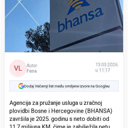
13.03.2026.
Autor
VL
u 11:17
Fena
Dodaj Večernji list među omiljene izvore na Googleu
Agencija za pružanje usluga u zračnoj
plovidbi Bosne i Hercegovine (BHANSA)
završila je 2025. godinu s neto dobiti od
11,7 milijuna KM, čime je zabilježila petu