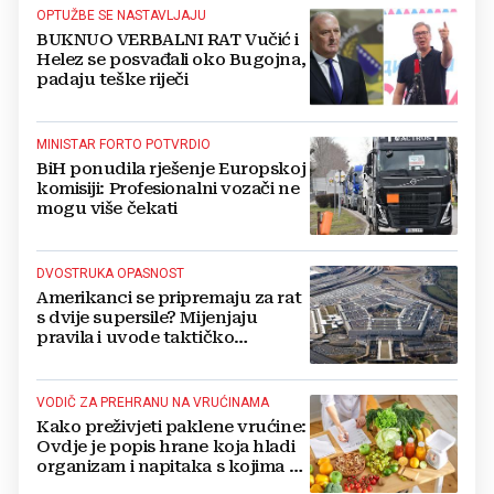
OPTUŽBE SE NASTAVLJAJU
BUKNUO VERBALNI RAT Vučić i
Helez se posvađali oko Bugojna,
padaju teške riječi
MINISTAR FORTO POTVRDIO
BiH ponudila rješenje Europskoj
komisiji: Profesionalni vozači ne
mogu više čekati
DVOSTRUKA OPASNOST
Amerikanci se pripremaju za rat
s dvije supersile? Mijenjaju
pravila i uvode taktičko
nuklearno oružje
VODIČ ZA PREHRANU NA VRUĆINAMA
Kako preživjeti paklene vrućine:
Ovdje je popis hrane koja hladi
organizam i napitaka s kojima si
činite 'medvjeđu uslugu'