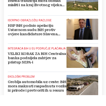
zelena tranzicija mora odmah
misliti i na kraj životnog vijeka
vjetroelektrana
ISCRPNO OBRAZLOŽILI RAZLOGE
HSP BiH podnio apelaciju
Ustavnom sudu BiH protiv
ovjere kandidature Slavena
Kovačevića
INTEGRACA BIH U EU PODRUČJE PLAĆANJA
VELIKI KORAK ZA BIH Centralna
banka podnijela zahtjev za
pristup SEPA-i
EKOLOŠKI PROBLEM
Groblja automobila uz ceste: BiH
mora maknuti raspadnuta vozila
iz prirode i pretvoriti ih u resurs
OPTUŽBE SE NASTAVLJAJU