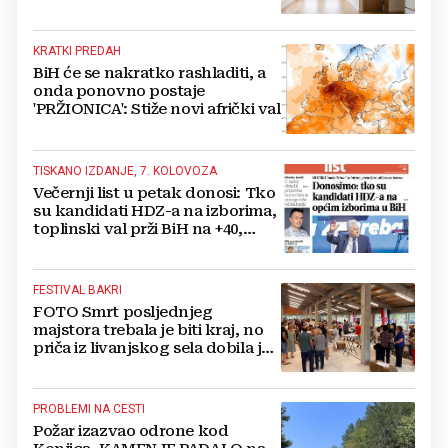
povratku
KRATKI PREDAH
BiH će se nakratko rashladiti, a
onda ponovno postaje
'PRŽIONICA': Stiže novi afrički val
TISKANO IZDANJE, 7. KOLOVOZA
Večernji list u petak donosi: Tko
su kandidati HDZ-a na izborima,
toplinski val prži BiH na +40,
moguće redukcije...
FESTIVAL BAKRI
FOTO Smrt posljednjeg
majstora trebala je biti kraj, no
priča iz livanjskog sela dobila je
neočekivan nastavak
PROBLEMI NA CESTI
Požar izazvao odrone kod