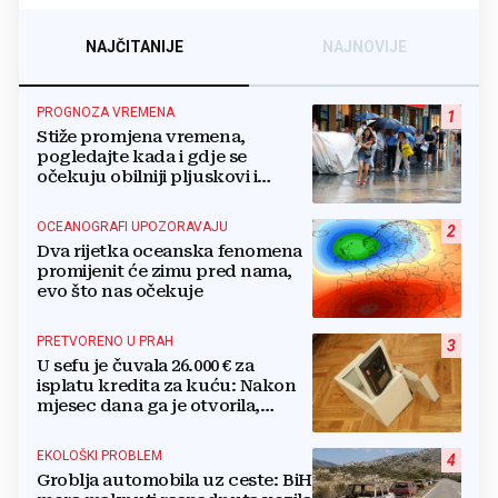
NAJČITANIJE
NAJNOVIJE
PROGNOZA VREMENA
1
Stiže promjena vremena,
pogledajte kada i gdje se
očekuju obilniji pljuskovi i
grmljavina
OCEANOGRAFI UPOZORAVAJU
2
Dva rijetka oceanska fenomena
promijenit će zimu pred nama,
evo što nas očekuje
PRETVORENO U PRAH
3
U sefu je čuvala 26.000 € za
isplatu kredita za kuću: Nakon
mjesec dana ga je otvorila,
pozlilo joj je
EKOLOŠKI PROBLEM
4
Groblja automobila uz ceste: BiH