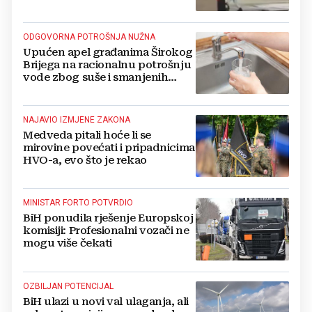
stanari natjerali pljačkaše u bijeg
ODGOVORNA POTROŠNJA NUŽNA
Upućen apel građanima Širokog
Brijega na racionalnu potrošnju
vode zbog suše i smanjenih
zaliha
NAJAVIO IZMJENE ZAKONA
Medveda pitali hoće li se
mirovine povećati i pripadnicima
HVO-a, evo što je rekao
MINISTAR FORTO POTVRDIO
BiH ponudila rješenje Europskoj
komisiji: Profesionalni vozači ne
mogu više čekati
OZBILJAN POTENCIJAL
BiH ulazi u novi val ulaganja, ali