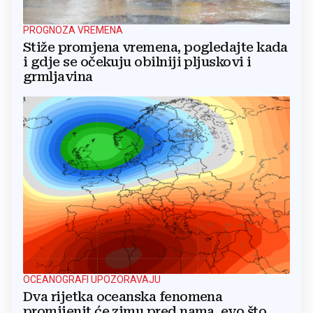
PROGNOZA VREMENA
Stiže promjena vremena, pogledajte kada
i gdje se očekuju obilniji pljuskovi i
grmljavina
OCEANOGRAFI UPOZORAVAJU
Dva rijetka oceanska fenomena
promijenit će zimu pred nama, evo što