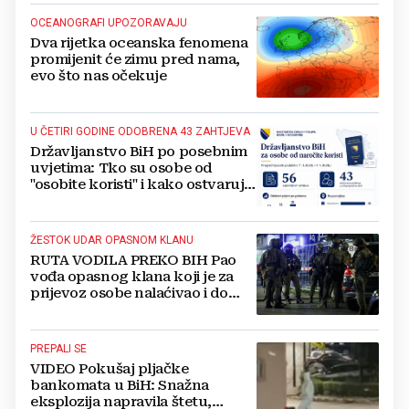
OCEANOGRAFI UPOZORAVAJU
Dva rijetka oceanska fenomena
promijenit će zimu pred nama,
evo što nas očekuje
U ČETIRI GODINE ODOBRENA 43 ZAHTJEVA
Državljanstvo BiH po posebnim
uvjetima: Tko su osobe od
"osobite koristi" i kako ostvaruju
to pravo?
ŽESTOK UDAR OPASNOM KLANU
RUTA VODILA PREKO BIH Pao
vođa opasnog klana koji je za
prijevoz osobe nalaćivao i do
10.000 eura
PREPALI SE
VIDEO Pokušaj pljačke
bankomata u BiH: Snažna
eksplozija napravila štetu,