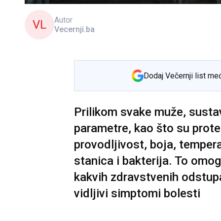
Autor
VL
Vecernji.ba
Dodaj Večernji list me
Prilikom svake muže, sustav
parametre, kao što su prote
provodljivost, boja, temper
stanica i bakterija. To omog
kakvih zdravstvenih odstupa
vidljivi simptomi bolesti