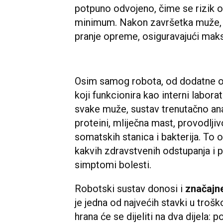
potpuno odvojeno, čime se rizik o
minimum. Nakon završetka muže, r
pranje opreme, osiguravajući maks
Osim samog robota, od dodatne opr
koji funkcionira kao interni labor
svake muže, sustav trenutačno ana
proteini, mliječna mast, provodljiv
somatskih stanica i bakterija. To
kakvih zdravstvenih odstupanja i pr
simptomi bolesti.
Robotski sustav donosi i
značajn
je jedna od najvećih stavki u troš
hrana će se dijeliti na dva dijela: 