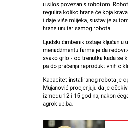
u silos povezan s robotom. Robo
regulira koliko hrane će koja krava 
i daje više mlijeka, sustav je au
hrane unutar samog robota.
Ljudski čimbenik ostaje ključan u 
menadžmentu farme je da redovito 
svako grlo - od trenutka kada se k
pa do praćenja reproduktivnih cikl
Kapacitet instaliranog robota je o
Mujanović procjenjuju da je očekiva
između 12 i 15 godina, nakon čega
agroklub.ba.