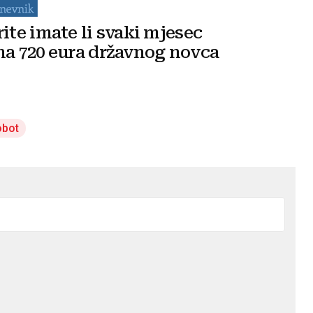
rite imate li svaki mjesec
na 720 eura državnog novca
obot