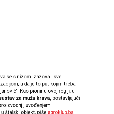
va se s nizom izazova i sve
cijom, a da je to put kojim treba
anović". Kao pionir u ovoj regiji, u
 sustav za mužu krava,
postavljajući
proizvodnji, uvođenjem
 u štalski objekt, piše
agroklub.ba.