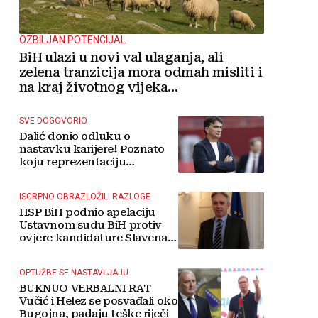
OZBILJAN POTENCIJAL
BiH ulazi u novi val ulaganja, ali
zelena tranzicija mora odmah misliti i
na kraj životnog vijeka
vjetroelektrana
SVE DOGOVORIO
Dalić donio odluku o
nastavku karijere! Poznato
koju reprezentaciju
preuzima
ISCRPNO OBRAZLOŽILI RAZLOGE
HSP BiH podnio apelaciju
Ustavnom sudu BiH protiv
ovjere kandidature Slavena
Kovačevića
OPTUŽBE SE NASTAVLJAJU
BUKNUO VERBALNI RAT
Vučić i Helez se posvađali oko
Bugojna, padaju teške riječi