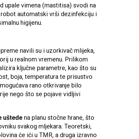
d upale vimena (mastitisa) svodi na
obot automatski vrši dezinfekciju i
imalnu higijenu.
eme navili su i uzorkivač mlijeka,
atorij u realnom vremenu. Prilikom
lizira ključne parametre, kao što su
ost, boja, temperatura te prisustvo
 omogućava rano otkrivanje bilo
ije nego što se pojave vidljivi
e uštede
na planu stočne hrane, što
kovniku svakog mljekara. Teoretski,
polovina će ići u TMR, a druga izravno