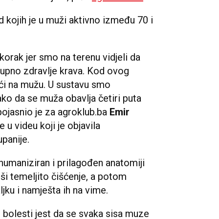
d kojih je u muži aktivno između 70 i
korak jer smo na terenu vidjeli da
upno zdravlje krava. Kod ovog
ići na mužu. U sustavu smo
ko da se muža obavlja četiri puta
 pojasnio je za agroklub.ba
Emir
 u videu koji je objavila
panije.
maniziran i prilagođen anatomiji
rši temeljito čišćenje, a potom
ljku i namješta ih na vime.
u bolesti jest da se svaka sisa muze