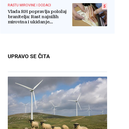
RASTU MIROVINE I DODACI
5
Vlada RH popravlja položaj
branitelja: Rast najnižih
mirovina i ukidanje
smanjenja osjetit će se i u BiH
UPRAVO SE ČITA