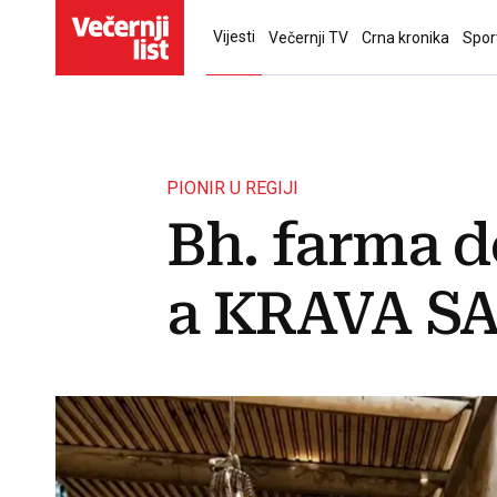
Vijesti
Večernji TV
Crna kronika
Spor
PIONIR U REGIJI
Bh. farma d
a KRAVA SA