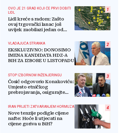
OVO JE 21 GRAD KOJI ĆE PRVI DOBITI
1
LIDL
Lidl kreće s radom: Zašto
ovaj trgovački lanac još
uvijek zaobilazi jedan od
najvećih gradova u BiH?
VLADAJUĆA STRANKA
2
EKSKLUZIVNO: DONOSIMO
IMENA KANDIDATA HDZ-A
BIH ZA IZBORE U LISTOPADU
STOP IZBORNOM INŽENJERINGU
3
Ćosić odgovorio Konakoviću:
Umjesto etničkog
prebrojavanja, osigurajte
stvarnu ravnopravnost
Hrvata
IRAN PRIJETI ZATVARANJEM HORMUZA
4
Nove tenzije podigle cijene
nafte: Hoće li utjecati na
cijene goriva u BiH?