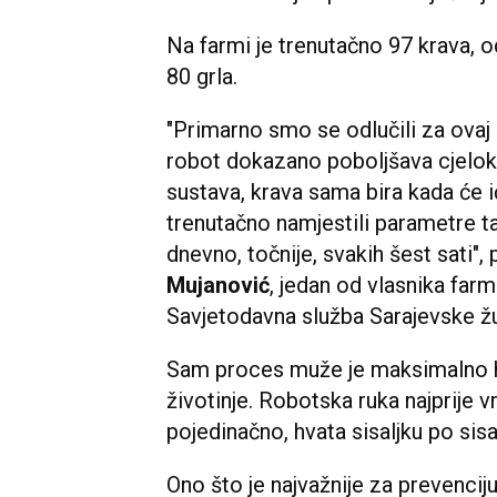
Na farmi je trenutačno 97 krava, o
80 grla.
"Primarno smo se odlučili za ovaj 
robot dokazano poboljšava cjelok
sustava, krava sama bira kada će 
trenutačno namjestili parametre ta
dnevno, točnije, svakih šest sati",
Mujanović
, jedan od vlasnika farme
Savjetodavna služba Sarajevske žu
Sam proces muže je maksimalno hu
životinje. Robotska ruka najprije v
pojedinačno, hvata sisaljku po sisa
Ono što je najvažnije za prevencij