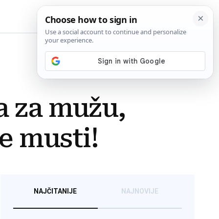
BiH
a za mužu,
e musti!
NAJČITANIJE
NAJNOVIJE