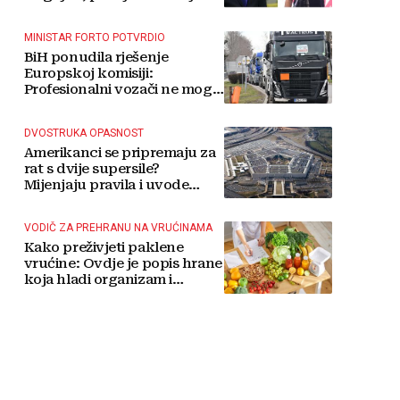
MINISTAR FORTO POTVRDIO
BiH ponudila rješenje
Europskoj komisiji:
Profesionalni vozači ne mogu
više čekati
DVOSTRUKA OPASNOST
Amerikanci se pripremaju za
rat s dvije supersile?
Mijenjaju pravila i uvode
taktičko nuklearno oružje
VODIČ ZA PREHRANU NA VRUĆINAMA
Kako preživjeti paklene
vrućine: Ovdje je popis hrane
koja hladi organizam i
napitaka s kojima si činite
'medvjeđu uslugu'