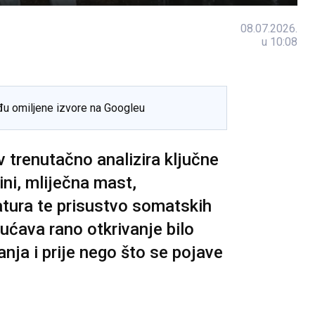
08.07.2026.
u 10:08
đu omiljene izvore na Googleu
 trenutačno analizira ključne
ini, mliječna mast,
atura te prisustvo somatskih
ućava rano otkrivanje bilo
nja i prije nego što se pojave