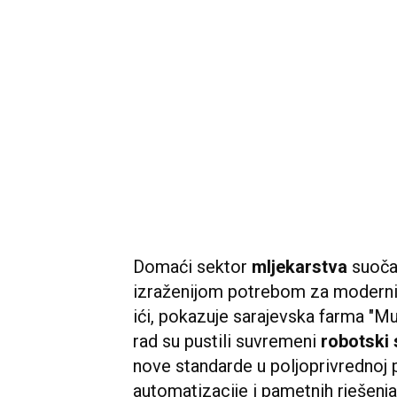
Domaći sektor
mljekarstva
suoča
izraženijom potrebom za moderniza
ići, pokazuje sarajevska farma "Muj
rad su pustili suvremeni
robotski
nove standarde u poljoprivrednoj 
automatizacije i pametnih rješenja