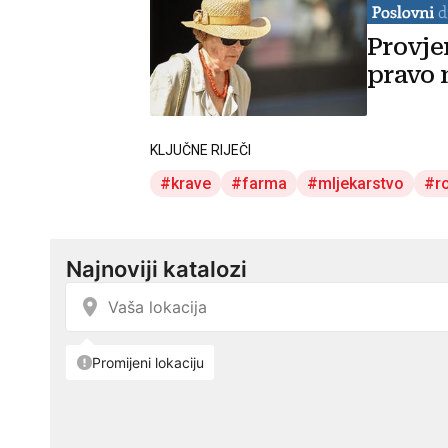
Provje
pravo 
KLJUČNE RIJEČI
krave
farma
mljekarstvo
r