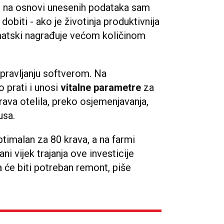
t na osnovi unesenih podataka sam
dobiti - ako je životinja produktivnija
tomatski nagrađuje većom količinom
upravljanju softverom. Na
prati i unosi
vitalne parametre
za
rava otelila, preko osjemenjavanja,
usa.
ptimalan za 80 krava, a na farmi
ni vijek trajanja ove investicije
 će biti potreban remont, piše