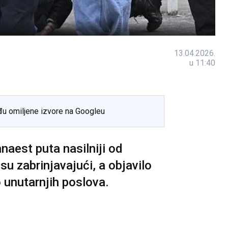
13.04.2026.
u 11:40
đu omiljene izvore na Googleu
anaest puta nasilniji od
u zabrinjavajući, a objavilo
 unutarnjih poslova.