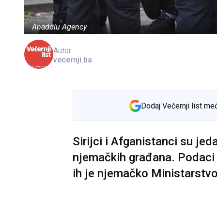
Anadolu Agency
Autor
vecernji.ba
Dodaj Večernji list me
Sirijci i Afganistanci su jed
njemačkih građana. Podaci s
ih je njemačko Ministarstvo