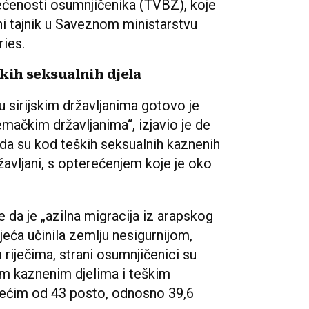
ećenosti osumnjičenika (TVBZ), koje
ni tajnik u Saveznom ministarstvu
ries.
ških seksualnih djela
 sirijskim državljanima gotovo je
mačkim državljanima“, izjavio je de
 da su kod teških seksualnih kaznenih
ržavljani, s opterećenjem koje je oko
e da je „azilna migracija iz arapskog
eća učinila zemlju nesigurnijom,
riječima, strani osumnjičenici su
nim kaznenim djelima i teškim
 većim od 43 posto, odnosno 39,6