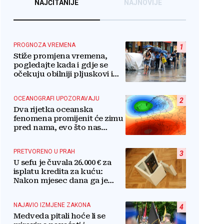
NAJČITANIJE
NAJNOVIJE
PROGNOZA VREMENA
1
Stiže promjena vremena,
pogledajte kada i gdje se
očekuju obilniji pljuskovi i
grmljavina
OCEANOGRAFI UPOZORAVAJU
2
Dva rijetka oceanska
fenomena promijenit će zimu
pred nama, evo što nas
očekuje
PRETVORENO U PRAH
3
U sefu je čuvala 26.000 € za
isplatu kredita za kuću:
Nakon mjesec dana ga je
otvorila, pozlilo joj je
NAJAVIO IZMJENE ZAKONA
4
Medveda pitali hoće li se