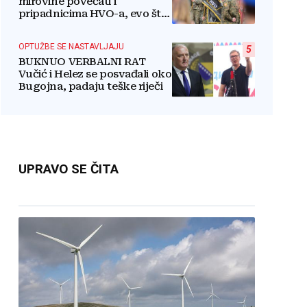
mirovine povećati i
pripadnicima HVO-a, evo što
je rekao
OPTUŽBE SE NASTAVLJAJU
5
BUKNUO VERBALNI RAT
Vučić i Helez se posvađali oko
Bugojna, padaju teške riječi
UPRAVO SE ČITA