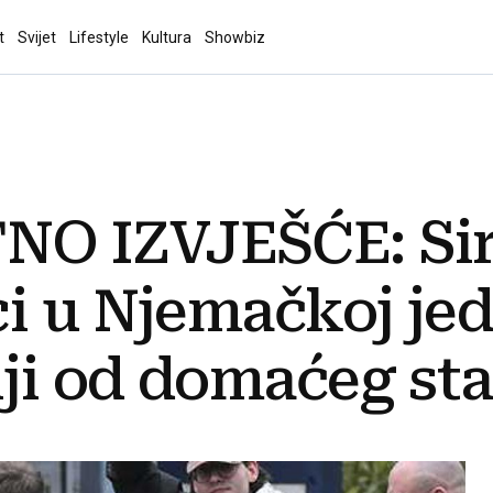
t
Svijet
Lifestyle
Kultura
Showbiz
 IZVJEŠĆE: Sirij
i u Njemačkoj je
iji od domaćeg st