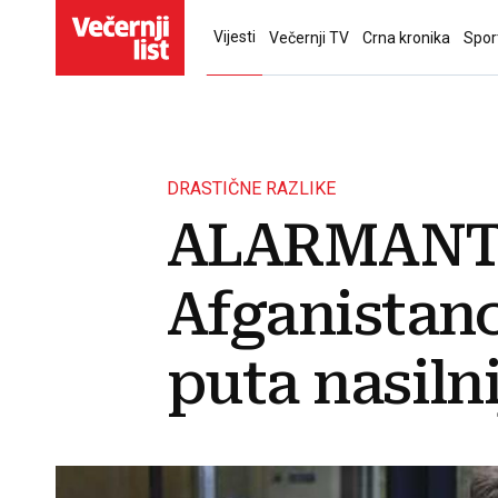
Vijesti
Večernji TV
Crna kronika
Spor
DRASTIČNE RAZLIKE
ALARMANTNO
Afganistanc
puta nasiln