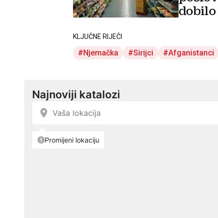
dobilo
KLJUČNE RIJEČI
Njemačka
Sirijci
Afganistanci