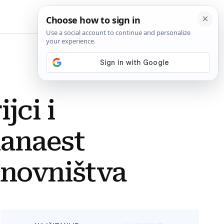
BiH
ci i
danaest
anovništva