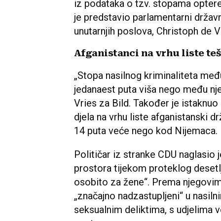
iz podataka o tzv. stopama opter
je predstavio parlamentarni držav
unutarnjih poslova, Christoph de V
Afganistanci na vrhu liste te
„Stopa nasilnog kriminaliteta među
jedanaest puta viša nego među nje
Vries za Bild. Također je istaknuo
djela na vrhu liste afganistanski d
14 puta veće nego kod Nijemaca.
Političar iz stranke CDU naglasio j
prostora tijekom proteklog desetlj
osobito za žene“. Prema njegovim 
„značajno nadzastupljeni“ u nasil
seksualnim deliktima, s udjelima