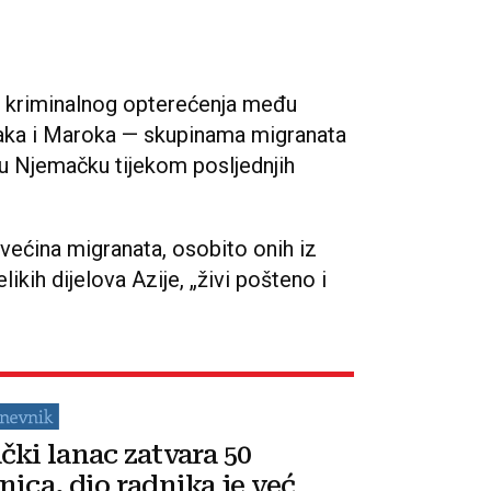
u kriminalnog opterećenja među
 Iraka i Maroka — skupinama migranata
 u Njemačku tijekom posljednjih
većina migranata, osobito onih iz
ikih dijelova Azije, „živi pošteno i
čki lanac zatvara 50
nica, dio radnika je već