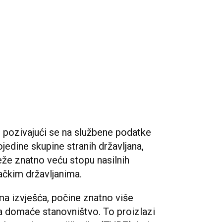
pozivajući se na službene podatke
ojedine skupine stranih državljana,
lježe znatno veću stopu nasilnih
ačkim državljanima.
ma izvješća, počine znatno više
na domaće stanovništvo. To proizlazi