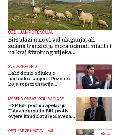
OZBILJAN POTENCIJAL
BiH ulazi u novi val ulaganja, ali
zelena tranzicija mora odmah misliti i
na kraj životnog vijeka
vjetroelektrana
SVE DOGOVORIO
Dalić donio odluku o
nastavku karijere! Poznato
koju reprezentaciju
preuzima
ISCRPNO OBRAZLOŽILI RAZLOGE
HSP BiH podnio apelaciju
Ustavnom sudu BiH protiv
ovjere kandidature Slavena
Kovačevića
OPTUŽBE SE NASTAVLJAJU