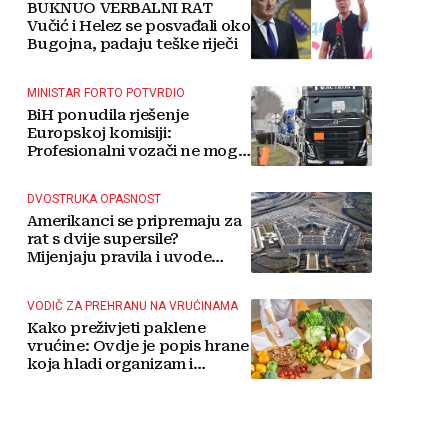
BUKNUO VERBALNI RAT
Vučić i Helez se posvađali oko
Bugojna, padaju teške riječi
MINISTAR FORTO POTVRDIO
BiH ponudila rješenje
Europskoj komisiji:
Profesionalni vozači ne mogu
više čekati
DVOSTRUKA OPASNOST
Amerikanci se pripremaju za
rat s dvije supersile?
Mijenjaju pravila i uvode
taktičko nuklearno oružje
VODIČ ZA PREHRANU NA VRUĆINAMA
Kako preživjeti paklene
vrućine: Ovdje je popis hrane
koja hladi organizam i
napitaka s kojima si činite
'medvjeđu uslugu'