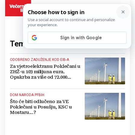
BiH
Tema:
VE Poklečani
(2 članaka)
ODOBRENO ZADUŽENJE KOD EIB-A
Za vjetroelektranu Poklečani u
ZHŽ-u 103 milijuna eura.
Opskrba za više od 72.000
kućanstava!
DOM NARODA PFBIH
Što će biti odlučeno za VE
Poklečani u Posušju, KSC u
Mostaru...?