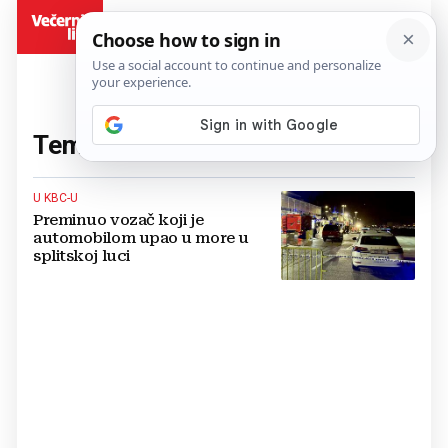
BiH
Tema:
trajektna luka
(1 članaka)
U KBC-U
Preminuo vozač koji je
automobilom upao u more u
splitskoj luci