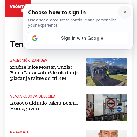
BiH
Tema:
taksa
(3 članaka)
ZAJEDNIČKI ZAHTJEV
Zračne luke Mostar, Tuzla i
Banja Luka zatražile ukidanje
plaćanja takse od tri KM
VLADA KOSOVA ODLUČILA
Kosovo ukinulo taksu Bosni i
Hercegovini
KARAMATIĆ: