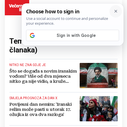
BiH
Tema:
Revolucionarna garda
(3
članaka)
NITKO NE ZNA GDJE JE
Što se događa s novim iranskim
vođom? Više od dva mjeseca
nitko ga nije vidio, a kruže
glasine o amputaciji noge i
atentatu
SMJELA PROGNOZA ZA DAN X
Povijesni dan nemira: 'Iranski
režim može pasti u utorak 17.
ožujka iz ova dva razloga'