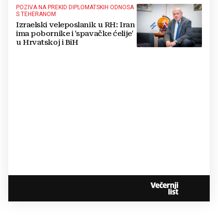
POZIVA NA PREKID DIPLOMATSKIH ODNOSA
S TEHERANOM
Izraelski veleposlanik u RH: Iran
ima pobornike i 'spavačke ćelije'
u Hrvatskoj i BiH