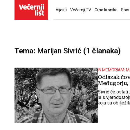
Vijesti
Večernji TV
Crna kronika
Spor
Tema:
Marijan Sivrić
(1 članaka)
IN MEMORIAM: M
Odlazak čovj
Međugorju, v
Sivrić će ostati
je s vjerodostoj
koja su obilježil