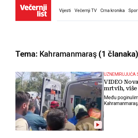
Vijesti
Večernji TV
Crna kronika
Spor
Tema:
Kahramanmaraş
(1 članaka
UZNEMIRUJUĆA 
VIDEO Nova 
mrtvih, više
Među poginulima
Kahramanmaraş,