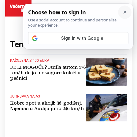
BiH
Tema:
jurnjava
(2 članaka)
KAŽNJENA S 400 EURA
JE LI MOGUĆE? Jurila autom 176
km/h da joj ne zagore kolači u
pećnici
JURNJAVA NA A3
Kobre opet u akciji: 36-godišnji
Nijemac u Audiju jurio 246 km/h