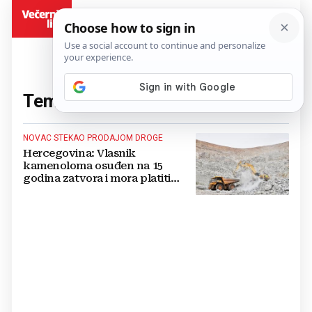
BiH
Tema:
Ivan Antunović
(1 članaka)
NOVAC STEKAO PRODAJOM DROGE
Hercegovina: Vlasnik
kamenoloma osuđen na 15
godina zatvora i mora platiti
milijune