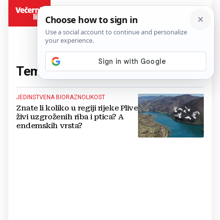
BiH
Tema:
flora i fauna
(1 članaka)
JEDINSTVENA BIORAZNOLIKOST
Znate li koliko u regiji rijeke Plive
živi uzgroženih riba i ptica? A
endemskih vrsta?