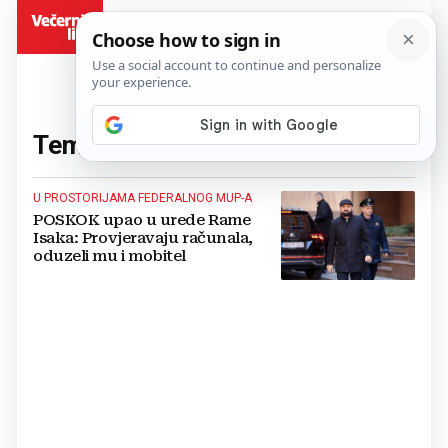
BiH
Tema:
Federalni MUP
(1 članaka)
U PROSTORIJAMA FEDERALNOG MUP-A
POSKOK upao u urede Rame
Isaka: Provjeravaju računala,
oduzeli mu i mobitel