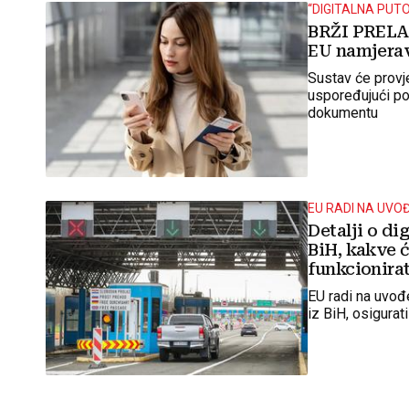
“DIGITALNA PUT
BRŽI PRELA
EU namjerav
Sustav će provje
uspoređujući po
dokumentu
EU RADI NA UVO
Detalji o di
BiH, kakve ć
funkcionirati
EU radi na uvođ
iz BiH, osigurat