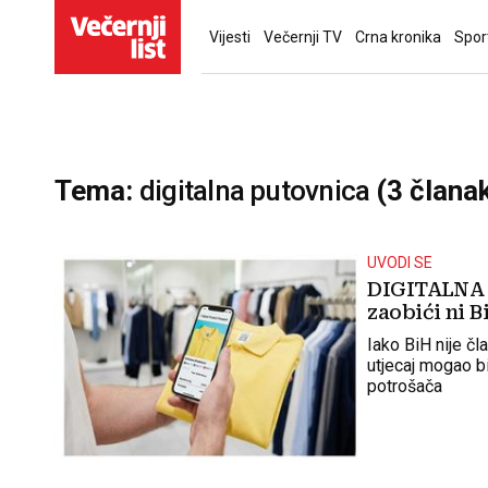
Vijesti
Večernji TV
Crna kronika
Spor
Tema:
digitalna putovnica
(3 člana
UVODI SE
DIGITALNA 
zaobići ni 
Iako BiH nije čla
utjecaj mogao bi
potrošača