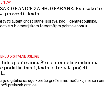
OVNICA”
ZAK GRANICE ZA BH. GRAĐANE! Evo kako to
a provesti i kada
ravati autentičnost putne isprave, kao i identitet putnika,
datke s biometrijskom fotografijom pohranjenom u
ĐENJU DIGITALNE USLUGE
gitalnoj putovnici: Što bi donijela građanima
e podatke imati, kada bi trebala početi
...
enju digitalne usluge koja će građanima, među kojima su i oni
i brži prelazak granice