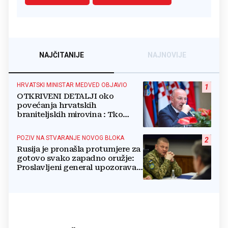
NAJČITANIJE
NAJNOVIJE
HRVATSKI MINISTAR MEDVED OBJAVIO
1
OTKRIVENI DETALJI oko
povećanja hrvatskih
braniteljskih mirovina : Tko
dobiva, a tko ne
POZIV NA STVARANJE NOVOG BLOKA
2
Rusija je pronašla protumjere za
gotovo svako zapadno oružje:
Proslavljeni general upozorava
NATO