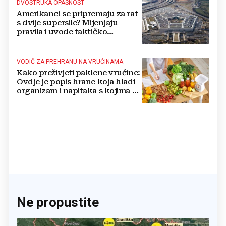
DVOSTRUKA OPASNOST
Amerikanci se pripremaju za rat
s dvije supersile? Mijenjaju
pravila i uvode taktičko
nuklearno oružje
VODIČ ZA PREHRANU NA VRUĆINAMA
Kako preživjeti paklene vrućine:
Ovdje je popis hrane koja hladi
organizam i napitaka s kojima si
činite 'medvjeđu uslugu'
Ne propustite