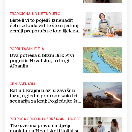
TRADICIONALNO LJETNO JELO
Biste li vi to pojeli? Iznenadit
ćete se kada vidite što u jednoj
zemlji preporučuje kao lijek za
vrućinu
PODRHTAVANJE TLA
Dva potresa u blizni BiH: Prvi
pogodio Hrvatsku, a drugi
Albaniju
CRNI SCENARIJ
Rat u Ukrajini ulazi u završnu
fazu, ugledni profesor iznio tri
scenarija za kraj: Pogledajte što
u tajnosti rade Nijemci
POTPORA ODGOJU I UZDRŽAVANJU DJECE
Tko sve ima pravo na dječji
doplatak u Hrvatskoj i koliki su