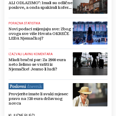
ALI ODLAZIMO": Imali su odlične
poslove, a onda spakirali kofere i
otišli s malim djetetom
PORAZNA STATISTIKA
Novi podaci mijenjaju sve: Zbog
ovoga sve više Hrvata OKREĆE
LEĐA Njemačkoj?
IZAZVALI LAVINU KOMENTARA
Mladi bračni par: Za 2900 eura
neto želimo se vratiti iz
Njemačke! Jesmo li ludi?
Provjerite imate li svaki mjesec
pravo na 720 eura državnog
novca
KLJUČNE RIJEČI