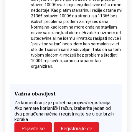
stavim 1000€ svaki mjesec,i doslovce ništa mi ne
nedostaje. Kad platim stanarinu i režije ostane mi
2136€,ostavim 1000€ na stranu i sa 1136€ bez
ikakvih problema prođem za mjesec dana.
Normalno-kad idem na more onda ne stavljam
novce sa strane,kad idem u Hrvatsku-uzmem od
ušteđevine,ali ne idemu Hrvatsku rasipati novce i
"pravit se važan" nego idem kao normalan svijet
što ide. I sasvim sam zadovoljan. Tako da sa tom
tvojom plaćom-ti možeš bez problema štedjeti
1000€ mjesečno,samo da si pametan i
organiziran.
Važna obavijest
Za komentiranje je potrebna prijava/registracija.
Ako nemate korisnički račun, izaberite jedan od
dva ponuđena načina i registrirajte se u par brzih
koraka.
Prijavite se
Registrirajte se