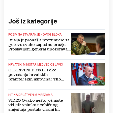
Još iz kategorije
POZIV NA STVARANJE NOVOG BLOKA
Rusija je pronašla protumjere za
gotovo svako zapadno oružje:
Proslavljeni general upozorava
NATO
HRVATSKI MINISTAR MEDVED OBJAVIO
OTKRIVENI DETALJI oko
povećanja hrvatskih
braniteljskih mirovina : Tko
dobiva, a tko ne
HIT NA DRUŠTVENIM MREŽAMA
VIDEO Ovako nešto još niste
vidjeli: Snimka neobičnog
smještaja postala viralni hit