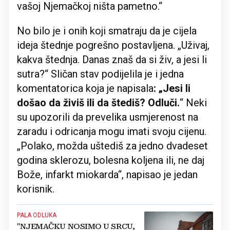
vašoj Njemačkoj ništa pametno.“
No bilo je i onih koji smatraju da je cijela
ideja štednje pogrešno postavljena. „Uživaj,
kakva štednja. Danas znaš da si živ, a jesi li
sutra?“ Sličan stav podijelila je i jedna
komentatorica koja je napisala
: „Jesi li
došao da živiš ili da štediš? Odluči.
“ Neki
su upozorili da prevelika usmjerenost na
zaradu i odricanja mogu imati svoju cijenu.
„Polako, možda uštediš za jedno dvadeset
godina sklerozu, bolesna koljena ili, ne daj
Bože, infarkt miokarda“, napisao je jedan
korisnik.
PALA ODLUKA
"NJEMAČKU NOSIMO U SRCU,