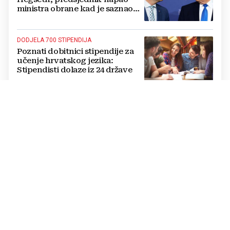
ministra obrane kad je saznao
koliko je raketa na zalihama
DODJELA 700 STIPENDIJA
Poznati dobitnici stipendije za
učenje hrvatskog jezika:
Stipendisti dolaze iz 24 države
CRNE UDOVICE
JEZIVA PREVARA U RUSIJI:
Udaju se za vojnike koji idu u
smrt, pokupe milijune pa
nestanu
POTPUNI PREOKRET
Procurio konačni sporazum o
prekidu rata SAD-a i Irana?
Poražavajući je i alarmantan
KRIZA NA POMOLU