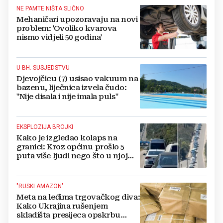
NE PAMTE NIŠTA SLIČNO
Mehaničari upozoravaju na novi
problem: 'Ovoliko kvarova
nismo vidjeli 50 godina'
U BH. SUSJEDSTVU
Djevojčicu (7) usisao vakuum na
bazenu, liječnica izvela čudo:
"Nije disala i nije imala puls"
EKSPLOZIJA BROJKI
Kako je izgledao kolaps na
granici: Kroz općinu prošlo 5
puta više ljudi nego što u njoj
živi, čekanja trajala po 15 sati!
"RUSKI AMAZON"
Meta na leđima trgovačkog diva:
Kako Ukrajina rušenjem
skladišta presijeca opskrbu