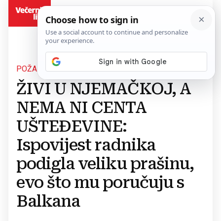
BiH
POŽALIO SE
ŽIVI U NJEMAČKOJ, A
NEMA NI CENTA
UŠTEĐEVINE:
Ispovijest radnika
podigla veliku prašinu,
evo što mu poručuju s
Balkana