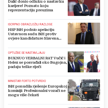
Dalić donio odluku o nastavku
karijere! Poznato koju
reprezentaciju preuzima
ISCRPNO OBRAZLOŽILI RAZLOGE
HSP BiH podnio apelaciju
Ustavnom sudu BiH protiv
ovjere kandidature Slavena
Kovačevića
OPTUŽBE SE NASTAVLJAJU
BUKNUO VERBALNI RAT Vučić i
Helez se posvađali oko Bugojna,
padaju teške riječi
MINISTAR FORTO POTVRDIO
BiH ponudila rješenje Europskoj
komisiji: Profesionalni vozači ne
mogu više čekati