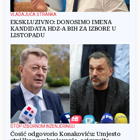
VLADAJUĆA STRANKA
EKSKLUZIVNO: DONOSIMO IMENA
KANDIDATA HDZ-A BIH ZA IZBORE U
LISTOPADU
STOP IZBORNOM INŽENJERINGU
Ćosić odgovorio Konakoviću: Umjesto