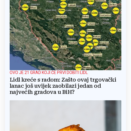
OVO JE 21 GRAD KOJI ĆE PRVI DOBITI LIDL
Lidl kreće s radom: Zašto ovaj trgovački
lanac još uvijek zaobilazi jedan od
najvećih gradova u BiH?