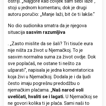
oštriji. „Najgore kad čovjek sam sebi laže“,
stoji u jednom komentaru, dok je drugi
autoru poručio: „Manje laži, bit će ti lakše.“
No dio sudionika smatra da je njegova
situacija
sasvim razumljiva
. „Zasto mislite da se šali? Tri tisuće eura
nije ništa za život u Njemačkoj. To je
sasvim normalna suma za život ovdje. Dok
sve poplaćaš, ne ostane ti nešto za
ušparati“, napisala je jedna komentatorica
koja živi u Njemačkoj. Dodala je i da ljudi
često imaju pogrešnu predodžbu o
njemačkim plaćama. „
Naš narod voli
uveličati, hvaliti se i lagati.
U Njemačkoj se
ne govori kolika ti je plaća. Sami naši to