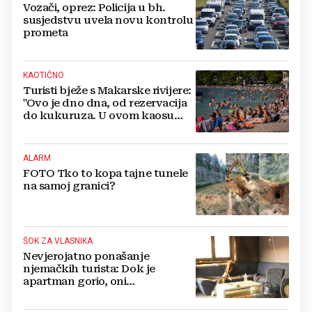
Vozači, oprez: Policija u bh.
susjedstvu uvela novu kontrolu
prometa
KAOTIČNO
Turisti bježe s Makarske rivijere:
"Ovo je dno dna, od rezervacija
do kukuruza. U ovom kaosu
ostajem dan i bježim"
ALARM
FOTO Tko to kopa tajne tunele
na samoj granici?
ŠOK ZA VLASNIKA
Nevjerojatno ponašanje
njemačkih turista: Dok je
apartman gorio, oni
NAZDRAVLJALI