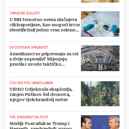
vojske i ruši financije Kremlja
ZARAZNE BOLESTI
U BiH trenutno nema slučajeva
ciklosporijaze, kao mogući izvor
identificirali jednu vrsu zelene
salate
DVOSTRUKA OPASNOST
Amerikanci se pripremaju za rat
s dvije supersile? Mijenjaju
pravila i uvode taktičko
nuklearno oružje
ČOVJEK POD SANKCIJAMA
VIDEO Odjeknula eksplozija,
ranjen Putinov šef dronova,
njegov tjelohranitelj mrtav
THE WASHINGTON POST
Mediji: Posvađali se Trump i
Hegseth, predsjednik napao