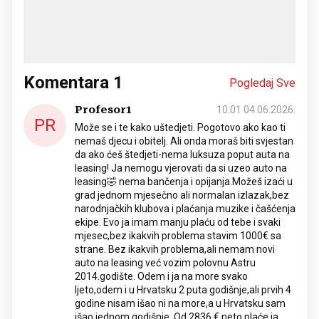
Komentara
1
Pogledaj Sve
Profesor1
10:01 04.06.2026.
PR
Može se i te kako uštedjeti. Pogotovo ako kao ti
nemaš djecu i obitelj. Ali onda moraš biti svjestan
da ako ćeš štedjeti-nema luksuza poput auta na
leasing! Ja nemogu vjerovati da si uzeo auto na
leasing🤣 nema bančenja i opijanja.Možeš izaći u
grad jednom mjesečno ali normalan izlazak,bez
narodnjačkih klubova i plaćanja muzike i čašćenja
ekipe. Evo ja imam manju plaću od tebe i svaki
mjesec,bez ikakvih problema stavim 1000€ sa
strane. Bez ikakvih problema,ali nemam novi
auto na leasing već vozim polovnu Astru
2014.godište. Odem i ja na more svako
ljeto,odem i u Hrvatsku 2 puta godišnje,ali prvih 4
godine nisam išao ni na more,a u Hrvatsku sam
išao jednom godišnje. Od 2836 € neto plaće ja