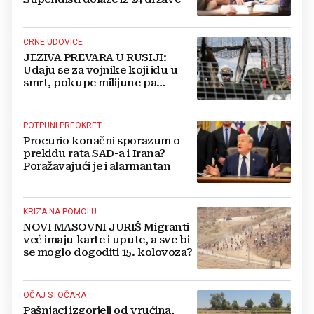
CRNE UDOVICE
JEZIVA PREVARA U RUSIJI:
Udaju se za vojnike koji idu u
smrt, pokupe milijune pa
nestanu
POTPUNI PREOKRET
Procurio konačni sporazum o
prekidu rata SAD-a i Irana?
Poražavajući je i alarmantan
KRIZA NA POMOLU
NOVI MASOVNI JURIŠ Migranti
već imaju karte i upute, a sve bi
se moglo dogoditi 15. kolovoza?
OČAJ STOČARA
Pašnjaci izgorjeli od vrućina,