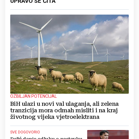
UPRAVO SE ČITA
OZBILJAN POTENCIJAL
BiH ulazi u novi val ulaganja, ali zelena
tranzicija mora odmah misliti i na kraj
životnog vijeka vjetroelektrana
SVE DOGOVORIO
Dalić donio odluku o nastavku