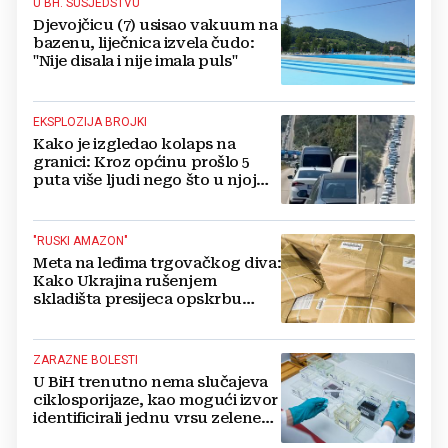
U BH. SUSJEDSTVU
Djevojčicu (7) usisao vakuum na
bazenu, liječnica izvela čudo:
"Nije disala i nije imala puls"
EKSPLOZIJA BROJKI
Kako je izgledao kolaps na
granici: Kroz općinu prošlo 5
puta više ljudi nego što u njoj
živi, čekanja trajala po 15 sati!
"RUSKI AMAZON"
Meta na leđima trgovačkog diva:
Kako Ukrajina rušenjem
skladišta presijeca opskrbu
vojske i ruši financije Kremlja
ZARAZNE BOLESTI
U BiH trenutno nema slučajeva
ciklosporijaze, kao mogući izvor
identificirali jednu vrsu zelene
salate