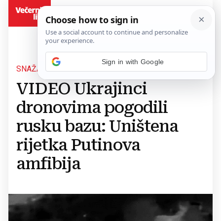
BiH
SNAŽAN UDAR
VIDEO Ukrajinci
dronovima pogodili
rusku bazu: Uništena
rijetka Putinova
amfibija