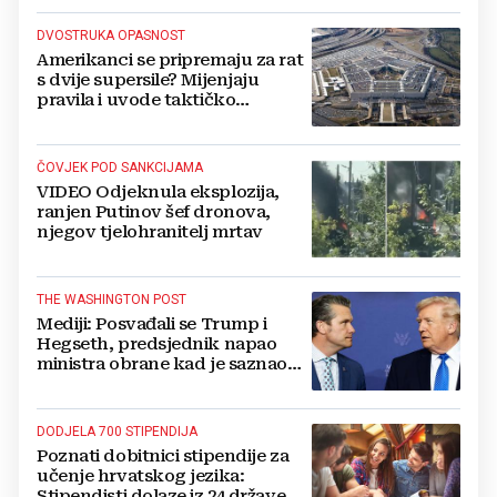
DVOSTRUKA OPASNOST
Amerikanci se pripremaju za rat
s dvije supersile? Mijenjaju
pravila i uvode taktičko
nuklearno oružje
ČOVJEK POD SANKCIJAMA
VIDEO Odjeknula eksplozija,
ranjen Putinov šef dronova,
njegov tjelohranitelj mrtav
THE WASHINGTON POST
Mediji: Posvađali se Trump i
Hegseth, predsjednik napao
ministra obrane kad je saznao
koliko je raketa na zalihama
DODJELA 700 STIPENDIJA
Poznati dobitnici stipendije za
učenje hrvatskog jezika:
Stipendisti dolaze iz 24 države