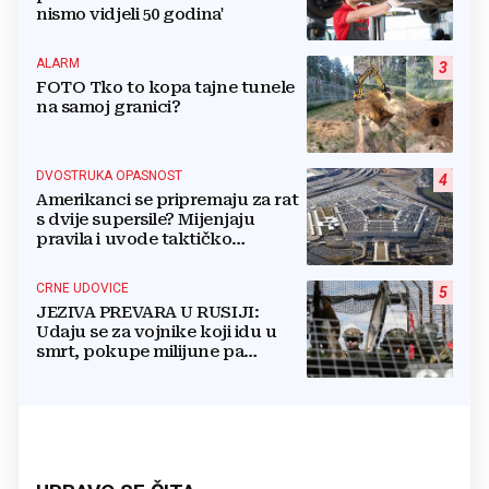
nismo vidjeli 50 godina'
ALARM
3
FOTO Tko to kopa tajne tunele
na samoj granici?
DVOSTRUKA OPASNOST
4
Amerikanci se pripremaju za rat
s dvije supersile? Mijenjaju
pravila i uvode taktičko
nuklearno oružje
CRNE UDOVICE
5
JEZIVA PREVARA U RUSIJI:
Udaju se za vojnike koji idu u
smrt, pokupe milijune pa
nestanu