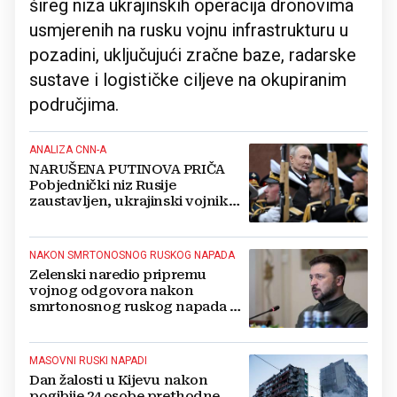
šireg niza ukrajinskih operacija dronovima
usmjerenih na rusku vojnu infrastrukturu u
pozadini, uključujući zračne baze, radarske
sustave i logističke ciljeve na okupiranim
područjima.
ANALIZA CNN-A
NARUŠENA PUTINOVA PRIČA
Pobjednički niz Rusije
zaustavljen, ukrajinski vojnik
otkrio što se događa na terenu
NAKON SMRTONOSNOG RUSKOG NAPADA
Zelenski naredio pripremu
vojnog odgovora nakon
smrtonosnog ruskog napada na
Kijev
MASOVNI RUSKI NAPADI
Dan žalosti u Kijevu nakon
pogibije 24 osobe prethodne