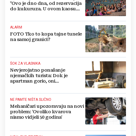
"Ovo je dno dna, od rezervacija
do kukuruza. U ovom kaosu
ostajem dan i bježim"
ALARM
FOTO Tko to kopa tajne tunele
na samoj granici?
ŠOK ZA VLASNIKA
Nevjerojatno ponašanje
njemačkih turista: Dok je
apartman gorio, oni
NAZDRAVLJALI
NE PAMTE NIŠTA SLIČNO
Mehaničari upozoravaju na novi
problem: 'Ovoliko kvarova
nismo vidjeli 50 godina'