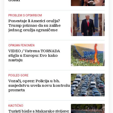
dosad
PROBLEM S OPSKRBOM
Ponestaje li Americi oružja?
Trump priznao da su zalihe
jednog oružja ograničene
OPASAN FENOMEN
VIDEO / Vatrena TORNADA
stigla u Europu: Evo kako
nastaju
POGLED GORE
Vozači, oprez: Policija u bh.
susjedstvu uvela novu kontrolu
prometa
KAOTIČNO
Turisti bježe s Makarske rivijere: