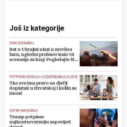
Još iz kategorije
CRNI SCENARIJ
Rat u Ukrajini ulazi u završnu
fazu, ugledni profesor iznio tri
scenarija za kraj: Pogledajte što
u tajnosti rade Nijemci
POTPORA ODGOJU I UZDRŽAVANJU DJECE
Tko sve ima pravo na dječji
doplatak u Hrvatskoj i koliki su
iznosi
USTAV NA KUŠNJI
Trump potpisao
najkontroverzniju zapovijed