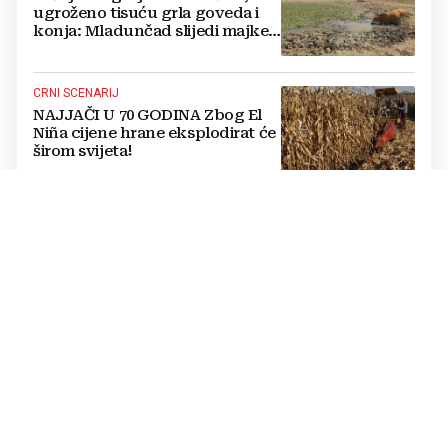
ugroženo tisuću grla goveda i
konja: Mladunčad slijedi majke,
ugibaju u mulju
CRNI SCENARIJ
NAJJAČI U 70 GODINA Zbog El
Niña cijene hrane eksplodirat će
širom svijeta!
JOSIP GRGURIĆ
Preminuo jedan od
najistaknutijih hrvatskih
pedijatara
MILAN ST. PROTIĆ
Srbijanski povjesničar o Oluji:
Iskreno, Hrvati imaju što slaviti.
A u Beogradu lažna patetika
vlasti i krokodilske suze