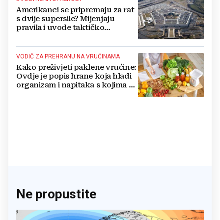
Amerikanci se pripremaju za rat
s dvije supersile? Mijenjaju
pravila i uvode taktičko
nuklearno oružje
VODIČ ZA PREHRANU NA VRUĆINAMA
Kako preživjeti paklene vrućine:
Ovdje je popis hrane koja hladi
organizam i napitaka s kojima si
činite 'medvjeđu uslugu'
Ne propustite