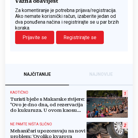
Važna obavijest
Za komentiranje je potrebna prijava/registracija.
Ako nemate korisnički račun, izaberite jedan od
dva ponuđena načina i registrirajte se u par brzih
koraka.
Prijavite se
Registrirajte se
NAJČITANIJE
NAJNOVIJE
KAOTIČNO
1
Turisti bježe s Makarske rivijere:
"Ovo je dno dna, od rezervacija
do kukuruza. U ovom kaosu
ostajem dan i bježim"
NE PAMTE NIŠTA SLIČNO
2
Mehaničari upozoravaju na novi
problem: 'Ovoliko kvarova