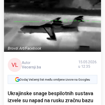
Brovdi.Art/Facebook
15.05.2026.
Autor
VL
u 12:35
Vecernji.ba
Dodaj Večernji list među omiljene izvore na Googleu
Ukrajinske snage bespilotnih sustava
izvele su napad na rusku zračnu bazu