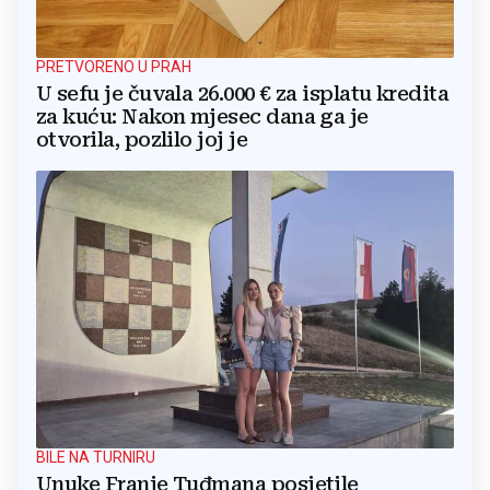
PRETVORENO U PRAH
U sefu je čuvala 26.000 € za isplatu kredita
za kuću: Nakon mjesec dana ga je
otvorila, pozlilo joj je
BILE NA TURNIRU
Unuke Franje Tuđmana posjetile