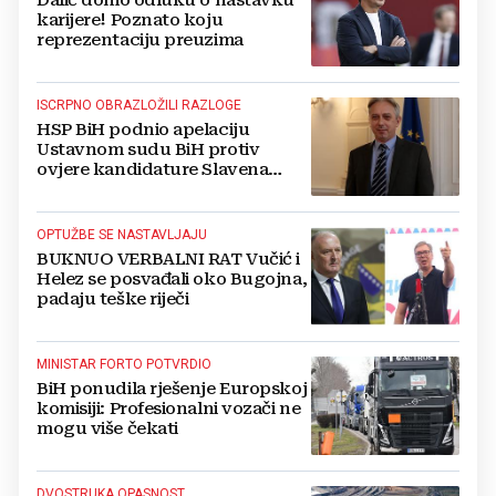
karijere! Poznato koju
reprezentaciju preuzima
ISCRPNO OBRAZLOŽILI RAZLOGE
HSP BiH podnio apelaciju
Ustavnom sudu BiH protiv
ovjere kandidature Slavena
Kovačevića
OPTUŽBE SE NASTAVLJAJU
BUKNUO VERBALNI RAT Vučić i
Helez se posvađali oko Bugojna,
padaju teške riječi
MINISTAR FORTO POTVRDIO
BiH ponudila rješenje Europskoj
komisiji: Profesionalni vozači ne
mogu više čekati
DVOSTRUKA OPASNOST