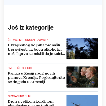
Još iz kategorije
ŽRTVA SMRTONOSNE ZAMKE?
Ukrajinskog vojnika pronašli
bez svijesti uz bocu alkohola i
nož. Isprva su mislili da je suicid,
no otkrili su jezivu pozadinu
SVE BLIŽE ODLUCI
Panika u Rusiji zbog novih
planova Kremlja: Pogledajte što
se događa u Armeniji
OPASAN INCIDENT
Dron s velikom količinom
eksploziva pao na teritorij