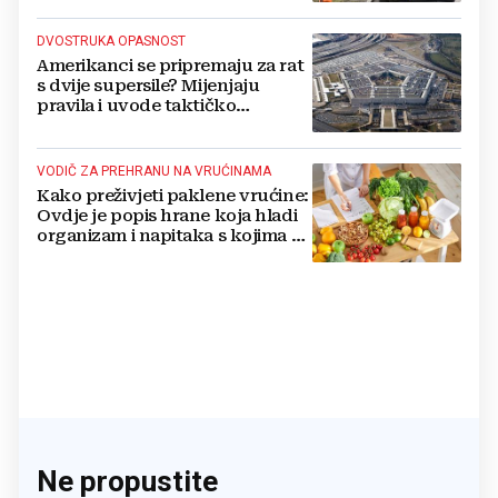
DVOSTRUKA OPASNOST
Amerikanci se pripremaju za rat
s dvije supersile? Mijenjaju
pravila i uvode taktičko
nuklearno oružje
VODIČ ZA PREHRANU NA VRUĆINAMA
Kako preživjeti paklene vrućine:
Ovdje je popis hrane koja hladi
organizam i napitaka s kojima si
činite 'medvjeđu uslugu'
Ne propustite