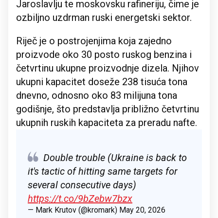
Jaroslavlju te moskovsku rafineriju, čime je
ozbiljno uzdrman ruski energetski sektor.
Riječ je o postrojenjima koja zajedno
proizvode oko 30 posto ruskog benzina i
četvrtinu ukupne proizvodnje dizela. Njihov
ukupni kapacitet doseže 238 tisuća tona
dnevno, odnosno oko 83 milijuna tona
godišnje, što predstavlja približno četvrtinu
ukupnih ruskih kapaciteta za preradu nafte.
Double trouble (Ukraine is back to
it's tactic of hitting same targets for
several consecutive days)
https://t.co/9bZebw7bzx
— Mark Krutov (@kromark)
May 20, 2026