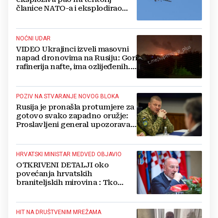
članice NATO-a i eksplodirao
blizu plinovoda
NOĆNI UDAR
VIDEO Ukrajinci izveli masovni
napad dronovima na Rusiju: Gori
rafinerija nafte, ima ozlijeđenih.
Stižu snimke
POZIV NA STVARANJE NOVOG BLOKA
Rusija je pronašla protumjere za
gotovo svako zapadno oružje:
Proslavljeni general upozorava
NATO
HRVATSKI MINISTAR MEDVED OBJAVIO
OTKRIVENI DETALJI oko
povećanja hrvatskih
braniteljskih mirovina : Tko
dobiva, a tko ne
HIT NA DRUŠTVENIM MREŽAMA