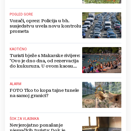
POGLED GORE
Vozači, oprez: Policija u bh.
susjedstvu uvela novu kontrolu
prometa
KAOTIČNO
Turisti bježe s Makarske rivijere:
"Ovo je dno dna, od rezervacija
do kukuruza. U ovom kaosu
ostajem dan i bježim"
ALARM
FOTO Tko to kopa tajne tunele
na samoj granici?
ŠOK ZA VLASNIKA
Nevjerojatno ponašanje
njemačkih turista: Dok je