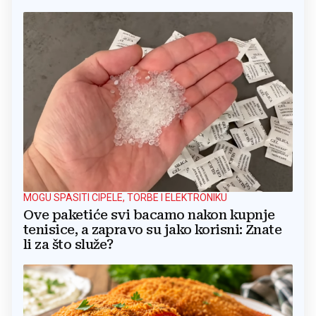
MOGU SPASITI CIPELE, TORBE I ELEKTRONIKU
Ove paketiće svi bacamo nakon kupnje
tenisice, a zapravo su jako korisni: Znate
li za što služe?