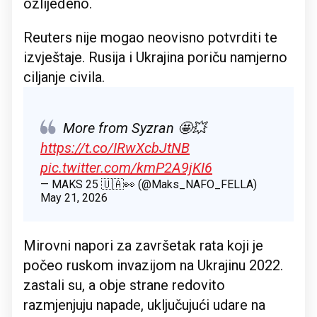
ozlijeđeno.
Reuters nije mogao neovisno potvrditi te
izvještaje. Rusija i Ukrajina poriču namjerno
ciljanje civila.
More from Syzran 🤩💥
https://t.co/IRwXcbJtNB
pic.twitter.com/kmP2A9jKI6
— MAKS 25 🇺🇦👀 (@Maks_NAFO_FELLA)
May 21, 2026
Mirovni napori za završetak rata koji je
počeo ruskom invazijom na Ukrajinu 2022.
zastali su, a obje strane redovito
razmjenjuju napade, uključujući udare na