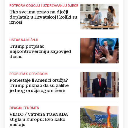
POTPORA ODGOJU I UZDRŽAVANJU DJECE
Tko sve ima pravo na dječji
doplatak u Hrvatskoj i koliki su
iznosi
USTAV NA KUŠNJI
Trump potpisao
najkontroverzniju zapovijed
dosad
PROBLEM S OPSKRBOM
Ponestaje li Americi oružja?
Trump priznao da su zalihe
jednog oružja ograničene
OPASAN FENOMEN
VIDEO / Vatrena TORNADA
stigla u Europu: Evo kako
nastaju