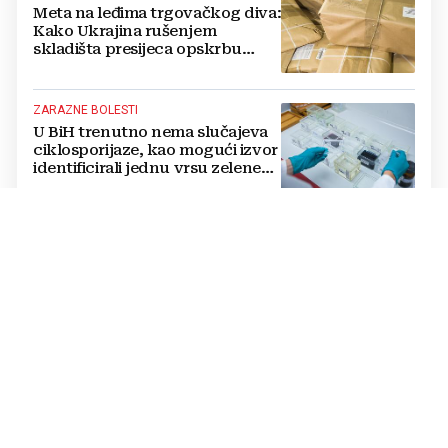
Meta na leđima trgovačkog diva:
Kako Ukrajina rušenjem
skladišta presijeca opskrbu
vojske i ruši financije Kremlja
ZARAZNE BOLESTI
U BiH trenutno nema slučajeva
ciklosporijaze, kao mogući izvor
identificirali jednu vrsu zelene
salate
DVOSTRUKA OPASNOST
Amerikanci se pripremaju za rat
s dvije supersile? Mijenjaju
pravila i uvode taktičko
nuklearno oružje
ČOVJEK POD SANKCIJAMA
VIDEO Odjeknula eksplozija,
ranjen Putinov šef dronova,
njegov tjelohranitelj mrtav