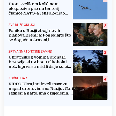
Dron s velikom količinom
eksploziva pao na teritorij
članice NATO-a i eksplodirao
blizu plinovoda
SVE BLIŽE ODLUCI
2
Panika u Rusiji zbog novih
planova Kremlja: Pogledajte što
se događa u Armeniji
ŽRTVA SMRTONOSNE ZAMKE?
3
Ukrajinskog vojnika pronašli
bez svijesti uz bocu alkohola i
nož. Isprva su mislili da je suicid,
no otkrili su jezivu pozadinu
NOĆNI UDAR
4
VIDEO Ukrajinci izveli masovni
napad dronovima na Rusiju: Gori
rafinerija nafte, ima ozlijeđenih.
Stižu snimke