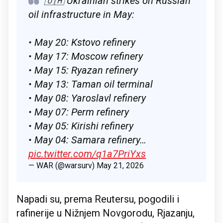
🇺🇦 Ukrainian strikes on Russian
oil infrastructure in May:
• May 20: Kstovo refinery
• May 17: Moscow refinery
• May 15: Ryazan refinery
• May 13: Taman oil terminal
• May 08: Yaroslavl refinery
• May 07: Perm refinery
• May 05: Kirishi refinery
• May 04: Samara refinery…
pic.twitter.com/q1a7PriYxs
— WAR (@warsurv)
May 21, 2026
Napadi su, prema Reutersu, pogodili i
rafinerije u Nižnjem Novgorodu, Rjazanju,