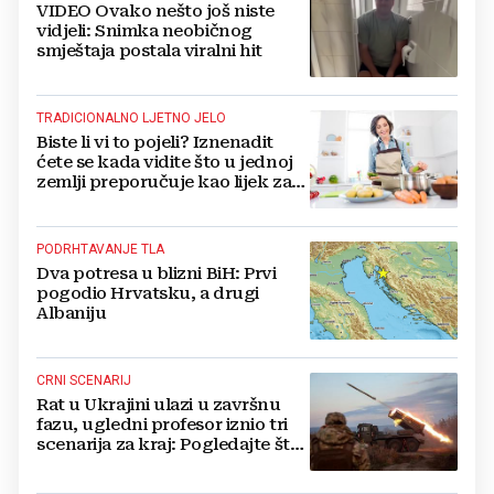
VIDEO Ovako nešto još niste
vidjeli: Snimka neobičnog
smještaja postala viralni hit
TRADICIONALNO LJETNO JELO
Biste li vi to pojeli? Iznenadit
ćete se kada vidite što u jednoj
zemlji preporučuje kao lijek za
vrućinu
PODRHTAVANJE TLA
Dva potresa u blizni BiH: Prvi
pogodio Hrvatsku, a drugi
Albaniju
CRNI SCENARIJ
Rat u Ukrajini ulazi u završnu
fazu, ugledni profesor iznio tri
scenarija za kraj: Pogledajte što
u tajnosti rade Nijemci