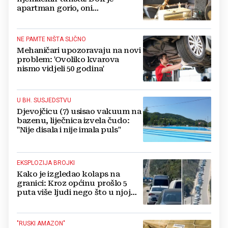
apartman gorio, oni
NAZDRAVLJALI
NE PAMTE NIŠTA SLIČNO
Mehaničari upozoravaju na novi
problem: 'Ovoliko kvarova
nismo vidjeli 50 godina'
U BH. SUSJEDSTVU
Djevojčicu (7) usisao vakuum na
bazenu, liječnica izvela čudo:
"Nije disala i nije imala puls"
EKSPLOZIJA BROJKI
Kako je izgledao kolaps na
granici: Kroz općinu prošlo 5
puta više ljudi nego što u njoj
živi, čekanja trajala po 15 sati!
"RUSKI AMAZON"