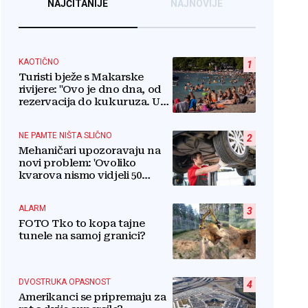
NAJČITANIJE
NAJNOVIJE
KAOTIČNO
1
Turisti bježe s Makarske
rivijere: "Ovo je dno dna, od
rezervacija do kukuruza. U
ovom kaosu ostajem dan i
bježim"
NE PAMTE NIŠTA SLIČNO
2
Mehaničari upozoravaju na
novi problem: 'Ovoliko
kvarova nismo vidjeli 50
godina'
ALARM
3
FOTO Tko to kopa tajne
tunele na samoj granici?
DVOSTRUKA OPASNOST
4
Amerikanci se pripremaju za