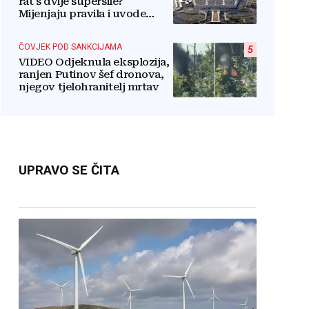
rat s dvije supersile?
Mijenjaju pravila i uvode
taktičko nuklearno oružje
ČOVJEK POD SANKCIJAMA
5
VIDEO Odjeknula eksplozija,
ranjen Putinov šef dronova,
njegov tjelohranitelj mrtav
UPRAVO SE ČITA