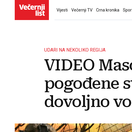
Vijesti
Večernji TV
Crna kronika
Spor
UDARI NA NEKOLIKO REGIJA
VIDEO Maso
pogođene s
dovoljno vo