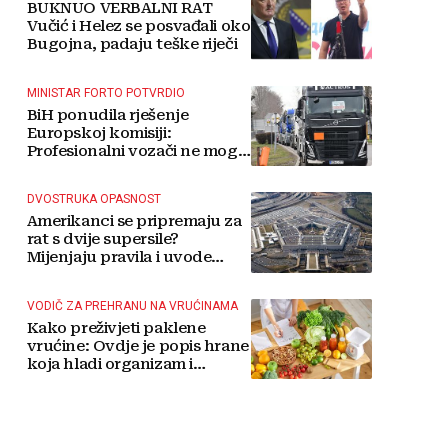
BUKNUO VERBALNI RAT
Vučić i Helez se posvađali oko
Bugojna, padaju teške riječi
MINISTAR FORTO POTVRDIO
BiH ponudila rješenje
Europskoj komisiji:
Profesionalni vozači ne mogu
više čekati
DVOSTRUKA OPASNOST
Amerikanci se pripremaju za
rat s dvije supersile?
Mijenjaju pravila i uvode
taktičko nuklearno oružje
VODIČ ZA PREHRANU NA VRUĆINAMA
Kako preživjeti paklene
vrućine: Ovdje je popis hrane
koja hladi organizam i
napitaka s kojima si činite
'medvjeđu uslugu'