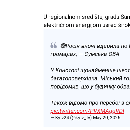
U regionalnom središtu, gradu Sumi,
električnom energijom usred širo
🔴Росія вночі вдарила по
громадах, — Сумська ОВА
У Конотопі щонайменше шест
багатоповерхівка. Міський го
повідомив, що у будинку обва
Також відомо про перебої з 
pic.twitter.com/PVXMAggVDl
— Kyiv24 (@kyiv_tv)
May 20, 2026