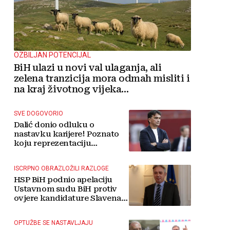
OZBILJAN POTENCIJAL
BiH ulazi u novi val ulaganja, ali
zelena tranzicija mora odmah misliti i
na kraj životnog vijeka
vjetroelektrana
SVE DOGOVORIO
Dalić donio odluku o
nastavku karijere! Poznato
koju reprezentaciju
preuzima
ISCRPNO OBRAZLOŽILI RAZLOGE
HSP BiH podnio apelaciju
Ustavnom sudu BiH protiv
ovjere kandidature Slavena
Kovačevića
OPTUŽBE SE NASTAVLJAJU