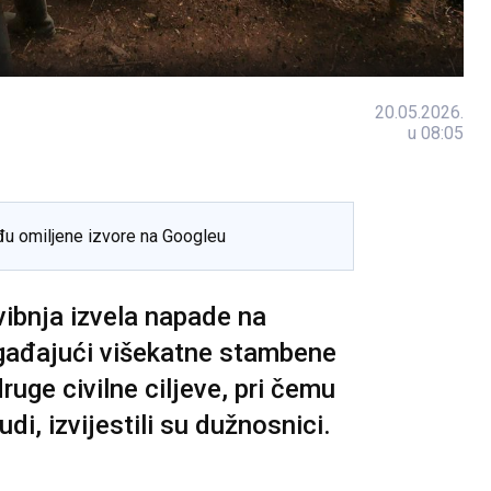
20.05.2026.
u 08:05
đu omiljene izvore na Googleu
vibnja izvela napade na
, gađajući višekatne stambene
ruge civilne ciljeve, pri čemu
di, izvijestili su dužnosnici.