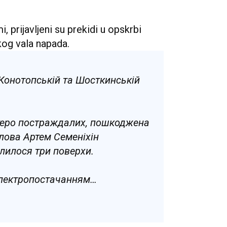
 prijavljeni su prekidi u opskrbi
kog vala napada.
 Конотопській та Шосткинській
еро постраждалих, пошкоджена
лова Артем Семеніхін
лилося три поверхи.
електропостачанням…