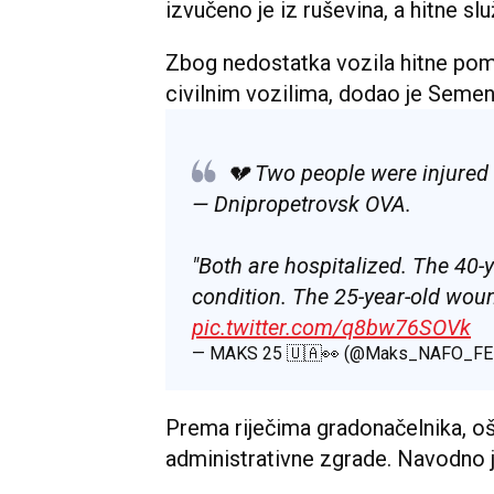
izvučeno je iz ruševina, a hitne sl
Zbog nedostatka vozila hitne pomo
civilnim vozilima, dodao je Semeni
💔 Two people were injured 
— Dnipropetrovsk OVA.
"Both are hospitalized. The 40-y
condition. The 25-year-old woun
pic.twitter.com/q8bw76SOVk
— MAKS 25 🇺🇦👀 (@Maks_NAFO_F
Prema riječima gradonačelnika, oš
administrativne zgrade. Navodno j