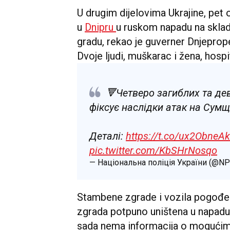
U drugim dijelovima Ukrajine, pet 
u
Dnipru
u ruskom napadu na sklad
gradu, rekao je guverner Dnjeprop
Dvoje ljudi, muškarac i žena, hospi
🔻Четверо загиблих та дев
фіксує наслідки атак на Сумщ
Деталі:
https://t.co/ux2ObneA
pic.twitter.com/KbSHrNosqo
— Національна поліція України (@
Stambene zgrade i vozila pogođeni
zgrada potpuno uništena u napadu, i
sada nema informacija o mogućim ž