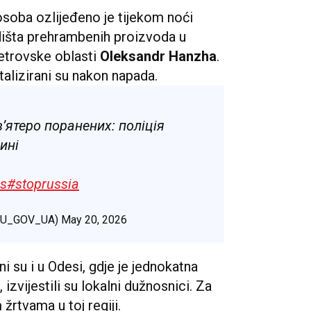
osoba ozlijeđeno je tijekom noći
išta prehrambenih proizvoda u
etrovske oblasti
Oleksandr Hanzha
.
talizirani su nakon napada.
’ятеро поранених: поліція
ині
ks
#stoprussia
NPU_GOV_UA)
May 20, 2026
 su i u Odesi, gdje je jednokatna
zvijestili su lokalni dužnosnici. Za
rtvama u toj regiji.