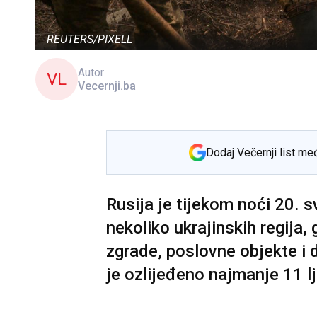
REUTERS/PIXELL
Autor
VL
Vecernji.ba
Dodaj Večernji list me
Rusija je tijekom noći 20. s
nekoliko ukrajinskih regija
zgrade, poslovne objekte i d
je ozlijeđeno najmanje 11 lju