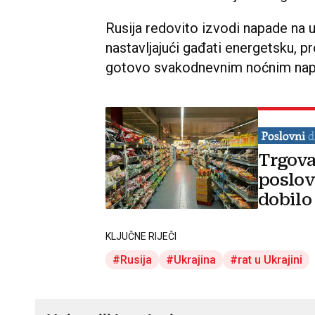
Rusija redovito izvodi napade na uk
nastavljajući gađati energetsku, pr
gotovo svakodnevnim noćnim nap
Trgova
poslov
dobilo
KLJUČNE RIJEČI
Rusija
Ukrajina
rat u Ukrajini