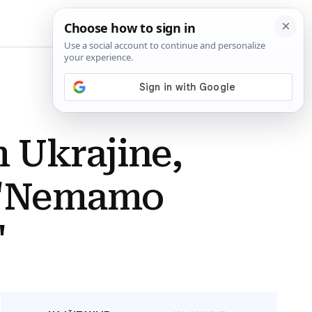
BiH
 Ukrajine,
 "Nemamo
"