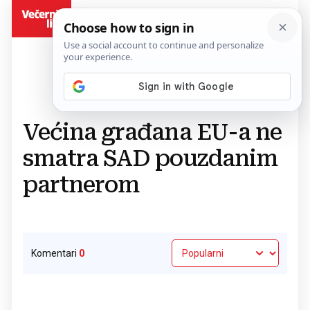
BiH
Povratak na članak
Većina građana EU-a ne
smatra SAD pouzdanim
partnerom
Komentari
0