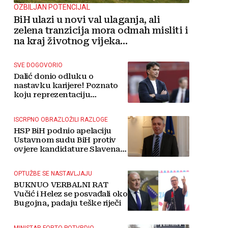
OZBILJAN POTENCIJAL
BiH ulazi u novi val ulaganja, ali
zelena tranzicija mora odmah misliti i
na kraj životnog vijeka
vjetroelektrana
SVE DOGOVORIO
Dalić donio odluku o
nastavku karijere! Poznato
koju reprezentaciju
preuzima
ISCRPNO OBRAZLOŽILI RAZLOGE
HSP BiH podnio apelaciju
Ustavnom sudu BiH protiv
ovjere kandidature Slavena
Kovačevića
OPTUŽBE SE NASTAVLJAJU
BUKNUO VERBALNI RAT
Vučić i Helez se posvađali oko
Bugojna, padaju teške riječi
MINISTAR FORTO POTVRDIO