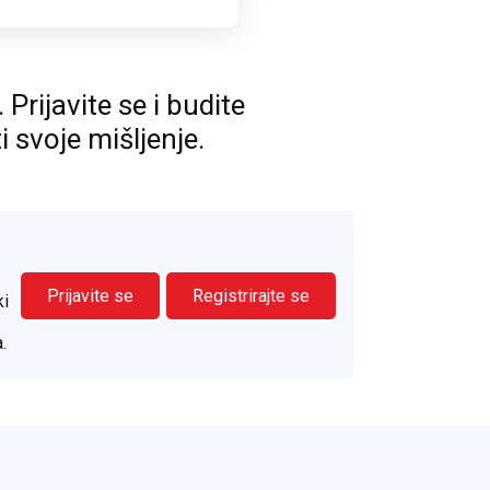
rijavite se i budite
ti svoje mišljenje.
Prijavite se
Registrirajte se
ki
.