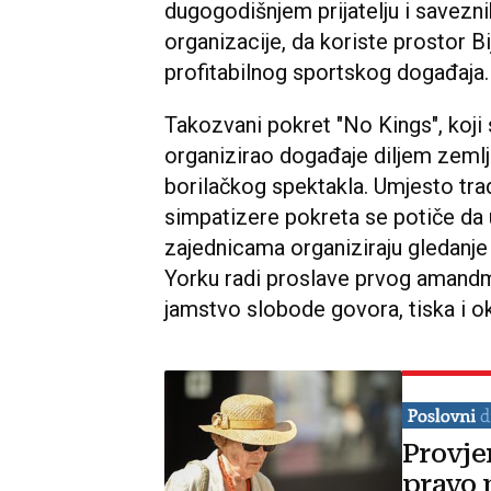
dugogodišnjem prijatelju i savezn
organizacije, da koriste prostor B
profitabilnog sportskog događaja.
Takozvani pokret "No Kings", koji
organizirao događaje diljem zemlj
borilačkog spektakla. Umjesto trad
simpatizere pokreta se potiče da
zajednicama organiziraju gledanje
Yorku radi proslave prvog amandma
jamstvo slobode govora, tiska i ok
Provje
pravo 