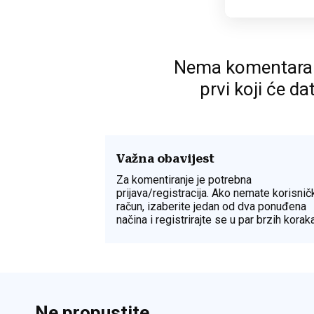
Nema komentara. P
prvi koji će da
Važna obavijest
Za komentiranje je potrebna
prijava/registracija. Ako nemate korisnič
račun, izaberite jedan od dva ponuđena
načina i registrirajte se u par brzih koraka
Ne propustite