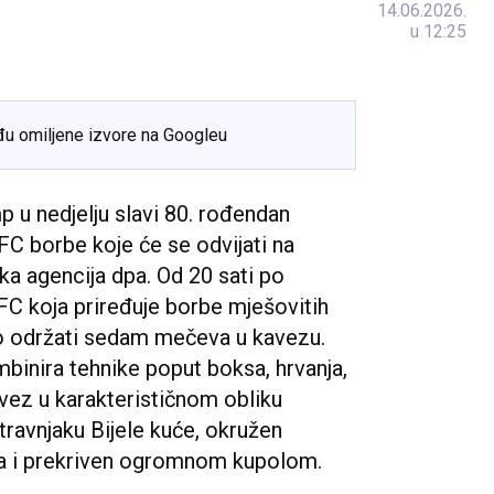
14.06.2026.
u 12:25
đu omiljene izvore na Googleu
 u nedjelju slavi 80. rođendan
FC borbe koje će se odvijati na
čka agencija dpa. Od 20 sati po
C koja priređuje borbe mješovitih
o održati sedam mečeva u kavezu.
binira tehnike poput boksa, hrvanja,
Kavez u karakterističnom obliku
travnjaku Bijele kuće, okružen
ja i prekriven ogromnom kupolom.