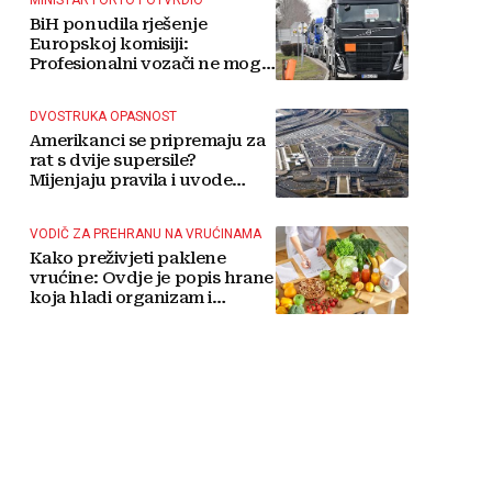
BiH ponudila rješenje
Europskoj komisiji:
Profesionalni vozači ne mogu
više čekati
DVOSTRUKA OPASNOST
Amerikanci se pripremaju za
rat s dvije supersile?
Mijenjaju pravila i uvode
taktičko nuklearno oružje
VODIČ ZA PREHRANU NA VRUĆINAMA
Kako preživjeti paklene
vrućine: Ovdje je popis hrane
koja hladi organizam i
napitaka s kojima si činite
'medvjeđu uslugu'