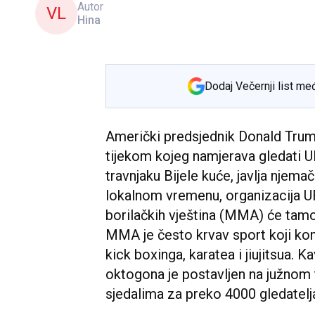
Autor
VL
Hina
Dodaj Večernji list me
Američki predsjednik Donald Trump
tijekom kojeg namjerava gledati U
travnjaku Bijele kuće, javlja njema
lokalnom vremenu, organizacija UF
borilačkih vještina (MMA) će tam
MMA je često krvav sport koji kom
kick boxinga, karatea i jiujitsua. 
oktogona je postavljen na južnom 
sjedalima za preko 4000 gledatel