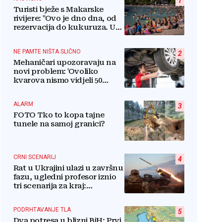
1
Turisti bježe s Makarske
rivijere: "Ovo je dno dna, od
rezervacija do kukuruza. U
ovom kaosu ostajem dan i
bježim"
NE PAMTE NIŠTA SLIČNO
2
Mehaničari upozoravaju na
novi problem: 'Ovoliko
kvarova nismo vidjeli 50
godina'
ALARM
3
FOTO Tko to kopa tajne
tunele na samoj granici?
CRNI SCENARIJ
4
Rat u Ukrajini ulazi u završnu
fazu, ugledni profesor iznio
tri scenarija za kraj:
Pogledajte što u tajnosti rade
Nijemci
PODRHTAVANJE TLA
5
Dva potresa u blizni BiH: Prvi