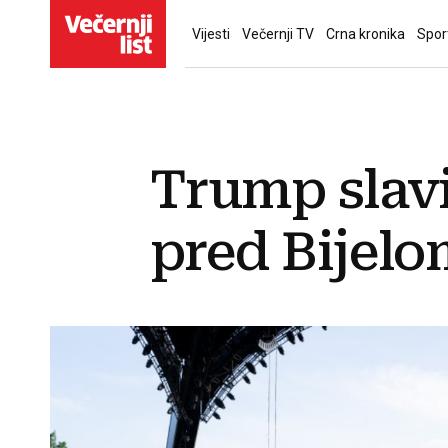
Vijesti
Večernji TV
Crna kronika
Spor
Trump slav
pred Bijel